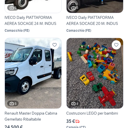
6
6
IVECO Daily PIATTAFORMA
IVECO Daily PIATTAFORMA
AEREA SOCAGE 24 M. INDUS
AEREA SOCAGE 20 M. INDUS
Comacchio
(
FE
)
Comacchio
(
FE
)
6
4
Renault Master Doppia Cabina
Costruzioni LEGO per bambini
Gemellato Ribaltabile
35 €
24.500 €
Catania
(
CT
)