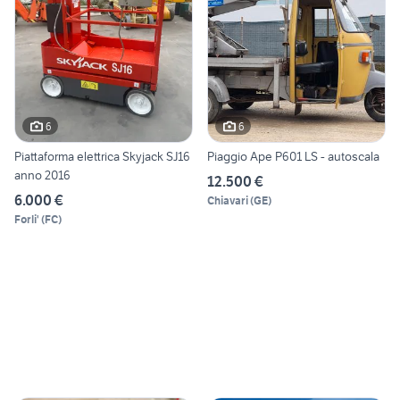
6
6
Piattaforma elettrica Skyjack SJ16
Piaggio Ape P601 LS - autoscala
anno 2016
12.500 €
6.000 €
Chiavari
(
GE
)
Forli'
(
FC
)