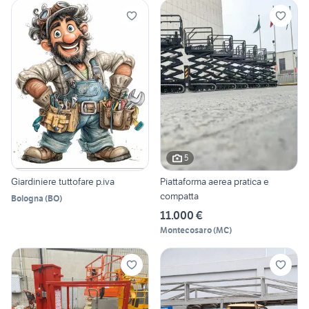
5
Giardiniere tuttofare p.iva
Piattaforma aerea pratica e
compatta
Bologna
(
BO
)
11.000 €
Montecosaro
(
MC
)