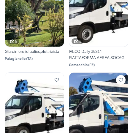
5
5
Giardiniere,idraulico,elettricista
IVECO Daily 35S14
PIATTAFORMA AEREA SOCAGE
Palagianello
(
TA
)
27 M.
Comacchio
(
FE
)