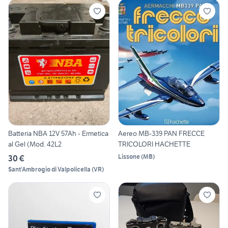
Batteria NBA 12V 57Ah - Ermetica
Aereo MB-339 PAN FRECCE
al Gel (Mod. 42L2
TRICOLORI HACHETTE
Lissone
(
MB
)
30 €
Sant'Ambrogio di Valpolicella
(
VR
)