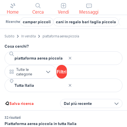
Home
Cerca
Vendi
Messaggi
camper piccoli
cani in regalo bari taglia piccola
tri
Ricerche
Subito
In vendita
piattaforma aerea piccola
Cosa cerchi?
Tutte le
Filtri
categorie
Salva ricerca
Dal più recente
32 risultati
Piattaforma aerea piccola in tutta Italia