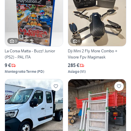
3
6
La Corsa Matta - Buzz! Junior
Dji Mini 2 Fly More Combo +
(PS2) - PAL ITA
Visore Fpv Magimask
9 €
285 €
Montegrotto Terme
(
PD
)
Asiago
(
VI
)