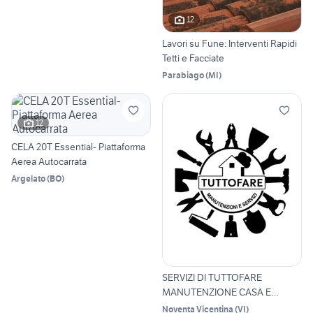
12
Lavori su Fune: Interventi Rapidi
Tetti e Facciate
Parabiago
(
MI
)
12
CELA 20T Essential- Piattaforma
Aerea Autocarrata
Argelato
(
BO
)
SERVIZI DI TUTTOFARE
MANUTENZIONE CASA E
GIARDINO
Noventa Vicentina
(
VI
)