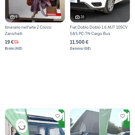
6
26
Itinerario nell'arte 2 Cricco
Fiat Doblo Doblò 1.6 MJT 105CV
Zanichelli
S&S PC-TN Cargo Bus
19 €
11.500 €
Brolo
(
ME
)
Genova
(
GE
)