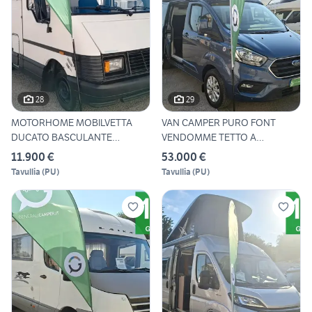
28
29
MOTORHOME MOBILVETTA
VAN CAMPER PURO FONT
DUCATO BASCULANTE
VENDOMME TETTO A
FOTOVOLTAIC
SOFFIETTO FO
11.900 €
53.000 €
Tavullia
(
PU
)
Tavullia
(
PU
)