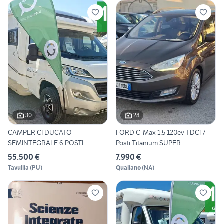
30
28
CAMPER CI DUCATO
FORD C-Max 1.5 120cv TDCi 7
SEMINTEGRALE 6 POSTI
Posti Titanium SUPER
SEMIDINETTE
55.500 €
7.990 €
Tavullia
(
PU
)
Qualiano
(
NA
)