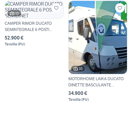
30
CAMPER RIMOR DUCATO
SEMINTEGRALE 6 POSTI
SEMIDINET
52.900 €
Tavullia
(
PU
)
30
MOTORHOME LAIKA DUCATO
DINETTE BASCULANTE
CLIMATIZ
34.900 €
Tavullia
(
PU
)