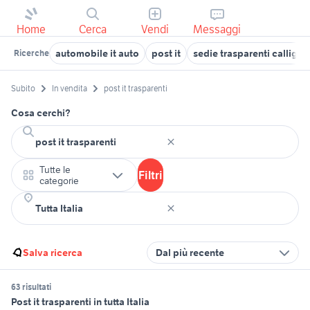
Home
Cerca
Vendi
Messaggi
automobile it auto
post it
sedie trasparenti calligari
Ricerche
Subito
In vendita
post it trasparenti
Cosa cerchi?
Tutte le
Filtri
categorie
Salva ricerca
Dal più recente
63 risultati
Post it trasparenti in tutta Italia