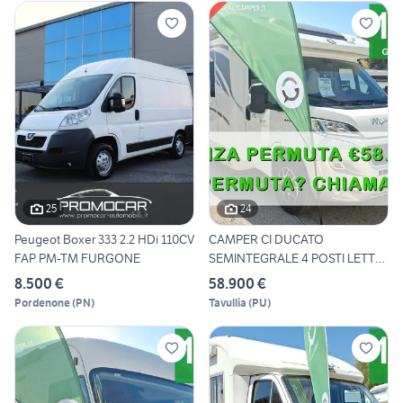
25
24
Peugeot Boxer 333 2.2 HDi 110CV
CAMPER CI DUCATO
FAP PM-TM FURGONE
SEMINTEGRALE 4 POSTI LETTO
BASCUL
8.500 €
58.900 €
Pordenone
(
PN
)
Tavullia
(
PU
)