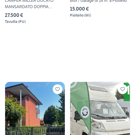
CAMPER MILLER DUCATO
Box / Garage di 14 m² a Pioltello
MANSARDATO DOPPIA
15.000 €
DINETTE FOT
27.500 €
Pioltello
(
MI
)
Tavullia
(
PU
)