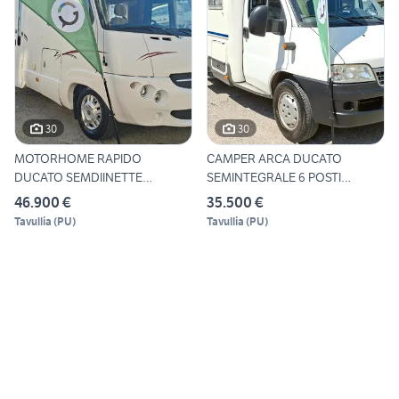
30
30
MOTORHOME RAPIDO
CAMPER ARCA DUCATO
DUCATO SEMDIINETTE
SEMINTEGRALE 6 POSTI
GARAGE LETTO M
SEMIDINETT
46.900 €
35.500 €
Tavullia
(
PU
)
Tavullia
(
PU
)