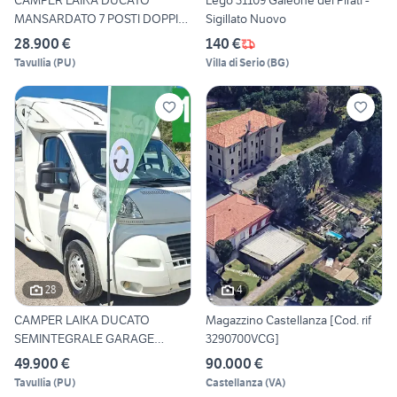
CAMPER LAIKA DUCATO
Lego 31109 Galeone dei Pirati -
MANSARDATO 7 POSTI DOPPIA
Sigillato Nuovo
DINE
28.900 €
140 €
Tavullia
(
PU
)
Villa di Serio
(
BG
)
28
4
CAMPER LAIKA DUCATO
Magazzino Castellanza [Cod. rif
SEMINTEGRALE GARAGE
3290700VCG]
SEMIDINETT
49.900 €
90.000 €
Tavullia
(
PU
)
Castellanza
(
VA
)