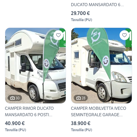
DUCATO MANSARDATO 6
POSTI DINETT
29.700 €
Tavullia
(
PU
)
30
28
CAMPER RIMOR DUCATO
CAMPER MOBILVETTA IVECO
MANSARDATO 6 POSTI
SEMINTEGRALE GARAGE
GARAGE CLIM
CLIMAT
40.900 €
38.900 €
Tavullia
(
PU
)
Tavullia
(
PU
)