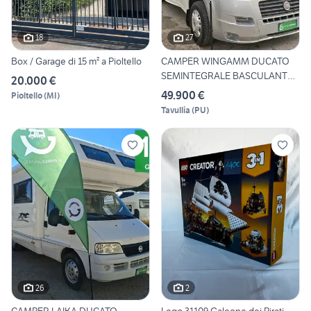
18
27
Box / Garage di 15 m² a Pioltello
CAMPER WINGAMM DUCATO
SEMINTEGRALE BASCULANTE
20.000 €
CLIM
49.900 €
Pioltello
(
MI
)
Tavullia
(
PU
)
26
2