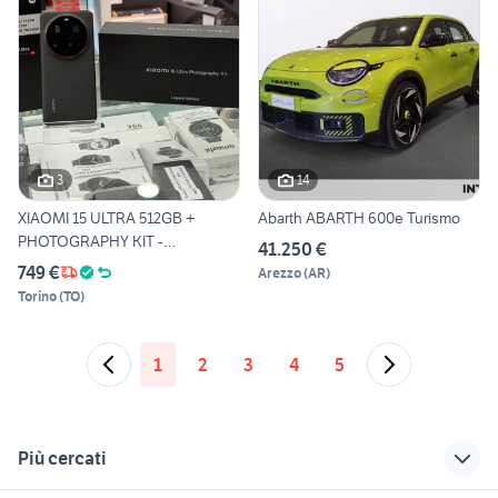
3
14
XIAOMI 15 ULTRA 512GB +
Abarth ABARTH 600e Turismo
PHOTOGRAPHY KIT -
41.250 €
PROMOOOO
749 €
Arezzo
(
AR
)
Torino
(
TO
)
1
2
3
4
5
Più cercati