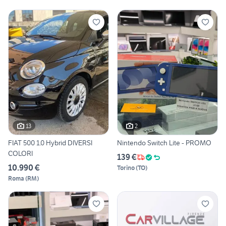
13
2
FIAT 500 1.0 Hybrid DIVERSI
Nintendo Switch Lite - PROMO
COLORI
139 €
10.990 €
Torino
(
TO
)
Roma
(
RM
)