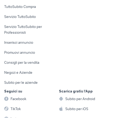
Uffici e Locali
TuttoSubito Compra
commerciali
Servizio TuttoSubito
elettronica
per la casa e la
sports e hobby
Servizio TuttoSubito per
persona
Informatica
Animali
Professionisti
Arredamento e
Console e
Accessori per
Casalinghi
Inserisci annuncio
Videogiochi
animali
Elettrodomestici
Promuovi annuncio
Audio/Video
Musica e Film
Giardino e Fai da te
Consigli per la vendita
Fotografia
Libri e Riviste
Abbigliamento e
Negozi e Aziende
Telefonia
Strumenti Musicali
Accessori
Subito per le aziende
Sports
Tutto per i bambini
Seguici su
Scarica gratis l'App
Biciclette
Facebook
Subito per Android
Collezionismo
TikTok
Subito per iOS