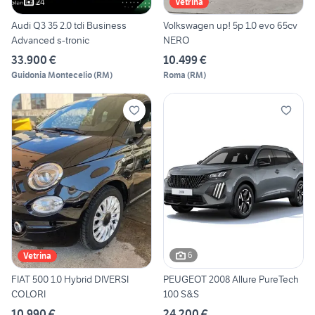
24
Vetrina
Audi Q3 35 2.0 tdi Business
Volkswagen up! 5p 1.0 evo 65cv
Advanced s-tronic
NERO
33.900 €
10.499 €
Guidonia Montecelio
(
RM
)
Roma
(
RM
)
6
Vetrina
FIAT 500 1.0 Hybrid DIVERSI
PEUGEOT 2008 Allure PureTech
COLORI
100 S&S
10.990 €
24.200 €