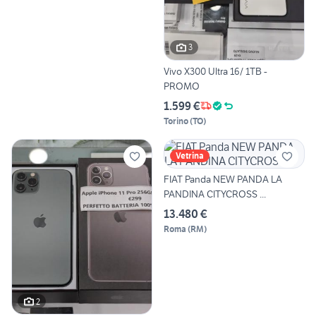
3
Vivo X300 Ultra 16/ 1TB -
PROMO
1.599 €
Torino
(
TO
)
Vetrina
FIAT Panda NEW PANDA LA
PANDINA CITYCROSS ...
13.480 €
Roma
(
RM
)
2