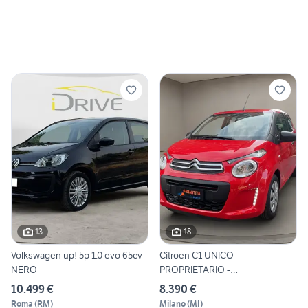
13
18
Volkswagen up! 5p 1.0 evo 65cv
Citroen C1 UNICO
NERO
PROPRIETARIO -
NEOPATENTATI
10.499 €
8.390 €
Roma
(
RM
)
Milano
(
MI
)