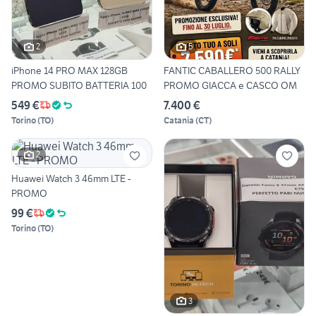
2
5
iPhone 14 PRO MAX 128GB
FANTIC CABALLERO 500 RALLY
PROMO SUBITO BATTERIA 100
PROMO GIACCA e CASCO OM
549 €
7.400 €
Torino
(
TO
)
Catania
(
CT
)
2
Huawei Watch 3 46mm LTE -
PROMO
99 €
Torino
(
TO
)
3