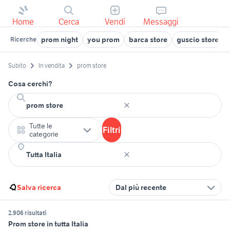
Home
Cerca
Vendi
Messaggi
prom night
you prom
barca store
guscio store
Ricerche
Subito
In vendita
prom store
Cosa cerchi?
Tutte le
Filtri
categorie
Salva ricerca
Dal più recente
2.906 risultati
Prom store in tutta Italia