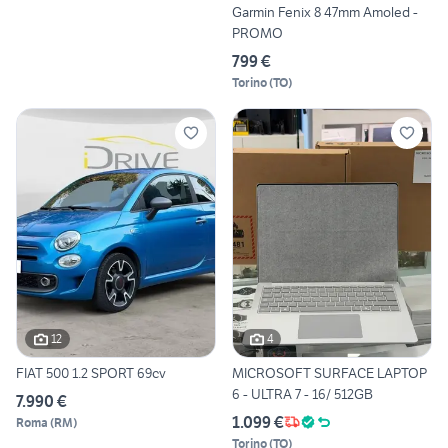
Garmin Fenix 8 47mm Amoled -
PROMO
799 €
Torino
(
TO
)
12
4
FIAT 500 1.2 SPORT 69cv
MICROSOFT SURFACE LAPTOP
6 - ULTRA 7 - 16/ 512GB
7.990 €
1.099 €
Roma
(
RM
)
Torino
(
TO
)