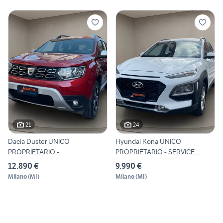
21
24
Dacia Duster UNICO
Hyundai Kona UNICO
PROPRIETARIO -
PROPRIETARIO - SERVICE
NEOPATENTATI
COMPLETO
12.890 €
9.990 €
Milano
(
MI
)
Milano
(
MI
)