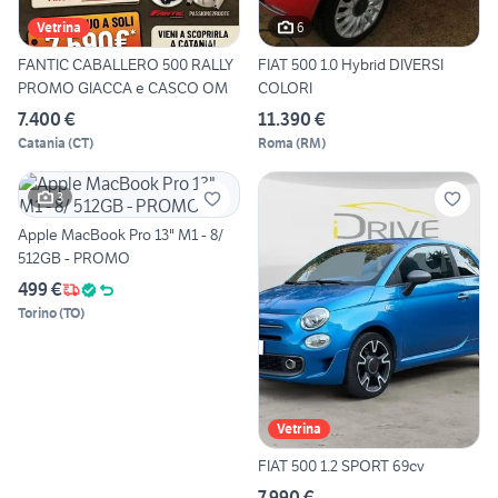
6
Vetrina
FANTIC CABALLERO 500 RALLY
FIAT 500 1.0 Hybrid DIVERSI
PROMO GIACCA e CASCO OM
COLORI
7.400 €
11.390 €
Catania
(
CT
)
Roma
(
RM
)
3
Apple MacBook Pro 13" M1 - 8/
512GB - PROMO
499 €
Torino
(
TO
)
Vetrina
FIAT 500 1.2 SPORT 69cv
7.990 €