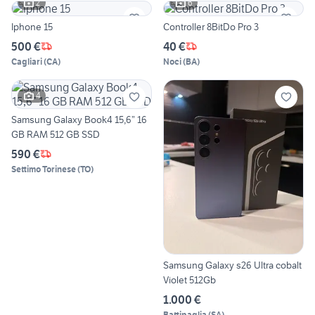
2
6
Iphone 15
Controller 8BitDo Pro 3
500 €
40 €
Cagliari
(
CA
)
Noci
(
BA
)
4
Samsung Galaxy Book4 15,6” 16
GB RAM 512 GB SSD
590 €
Settimo Torinese
(
TO
)
Samsung Galaxy s26 Ultra cobalt
Violet 512Gb
1.000 €
Battipaglia
(
SA
)