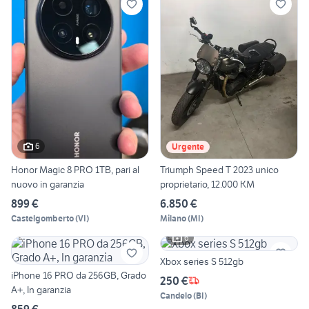
6
Urgente
Honor Magic 8 PRO 1TB, pari al
Triumph Speed T 2023 unico
nuovo in garanzia
proprietario, 12.000 KM
899 €
6.850 €
Castelgomberto
(
VI
)
Milano
(
MI
)
6
Xbox series S 512gb
iPhone 16 PRO da 256GB, Grado
250 €
A+, In garanzia
Candelo
(
BI
)
859 €