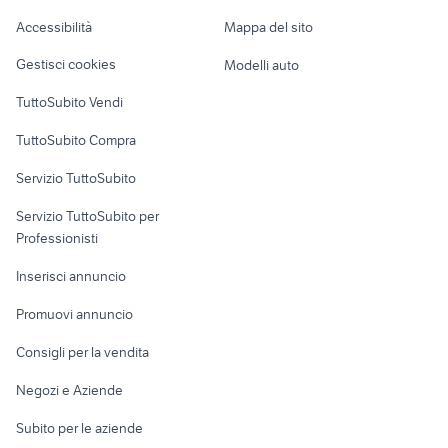
lml star 200
lancia lybra
Caravan e Camper
Accessibilità
Mappa del sito
Loft, mansarde e
Veicoli commerciali
altro
Gestisci cookies
Modelli auto
Case vacanza
TuttoSubito Vendi
Uffici e Locali
TuttoSubito Compra
commerciali
Servizio TuttoSubito
elettronica
per la casa e la
sports e hobby
Servizio TuttoSubito per
persona
Informatica
Animali
Professionisti
Arredamento e
Console e
Accessori per
Casalinghi
Inserisci annuncio
Videogiochi
animali
Elettrodomestici
Promuovi annuncio
Audio/Video
Musica e Film
Giardino e Fai da te
Consigli per la vendita
Fotografia
Libri e Riviste
Abbigliamento e
Negozi e Aziende
Telefonia
Strumenti Musicali
Accessori
Subito per le aziende
Sports
Tutto per i bambini