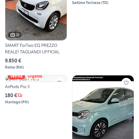
Settimo Torinese
(
TO
)
18
SMART ForTwo EQ PREZZO
REALE! TAGLIANDI UFFICIAL
9.850 €
Roma
(
RM
)
Vetrina
Urgente
AirPods Pro 3
180 €
Maniago
(
PN
)