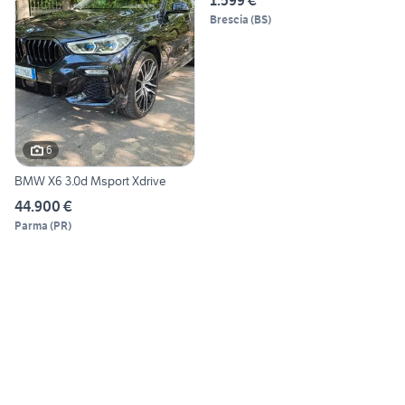
1.599 €
Brescia
(
BS
)
6
BMW X6 3.0d Msport Xdrive
44.900 €
Parma
(
PR
)