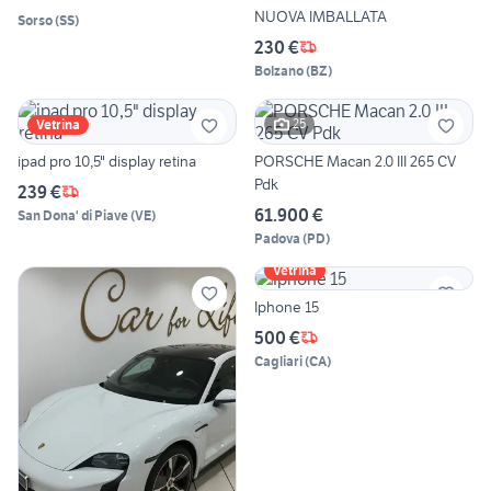
NUOVA IMBALLATA
Sorso
(
SS
)
230 €
Bolzano
(
BZ
)
25
Vetrina
ipad pro 10,5" display retina
PORSCHE Macan 2.0 III 265 CV
Pdk
239 €
61.900 €
San Dona' di Piave
(
VE
)
Padova
(
PD
)
Vetrina
Iphone 15
500 €
Cagliari
(
CA
)