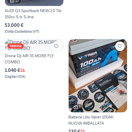
10
AUDI Q3 Sportback NEW 2.0 Tdi
150cv S-tr. S-line
53.000 €
Civita Castellana
(
VT
)
Vetrina
Drone Dji AIR 3S MORE FLY
COMBO
1.040 €
Cagliari
(
CA
)
6
Batteria Litio Vatrer 100Ah
NUOVA IMBALLATA
230 €