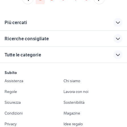
Più cercati
Correlati
Richerche simili
Suggerimenti
Ricerche consigliate
legge sui
cubo condizionatore
vendo cani sicilia
condizionatori
gallina araucana animali
moto usate trapani e provincia
ricariche play store
offerte lavoro san
Tutte le categorie
mitsubishi
severo
cavalli in vendita molise
condizionatore
bicicletta donna usata
condizionatori
rumoroso
seconda mano
combinata per legno usata
candidati in cerca di lavoro
motori
immobili
lavoro e servizi
cavetto ricarica
Edolo
veicoli commerciali
minimax
bergamo
Subito
cellulare
Auto
Appartamenti
Offerte di lavoro
usati lazio
offerte lavoro pulizie
roulotte 500 euro
tagliasiepi usato
Assistenza
Chi siamo
condizionatori duval
Bergamo provincia
autonegozio usato
Accessori Auto
Camere/Posti letto
Servizi
maltipoo toy
auto usate reggio emilia
sanificare
patente b
case in vendita a
Regole
Lavora con noi
antonio carraro
canarini in vendita veneto
condizionatore
patti
Moto e Scooter
Ville singole e a
Candidati in cerca di
golf 8 gti
Sicurezza
Sostenibilità
schiera
lavoro
ricarica rapida
case in affitto monte di procida
audi sq5 usata
stanze in affitto
case in affitto santa
Accessori Moto
torino
pressa ricarica
maria capua vetere
case in vendita marina di ragusa
biliardo usato
Condizioni
Magazine
Terreni e rustici
Attrezzature di
munizioni
Nautica
lavoro
iphone 12 pro max telefonia
cavalli haflinger vendita
Privacy
Idee regalo
Garage e box