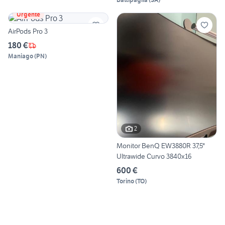
Urgente
AirPods Pro 3
180 €
Maniago
(
PN
)
2
Monitor BenQ EW3880R 37,5"
Ultrawide Curvo 3840x16
600 €
Torino
(
TO
)