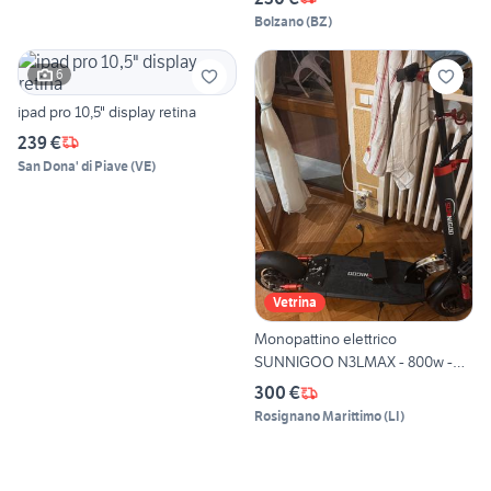
Bolzano
(
BZ
)
6
ipad pro 10,5" display retina
239 €
San Dona' di Piave
(
VE
)
Vetrina
Monopattino elettrico
SUNNIGOO N3LMAX - 800w -
48v
300 €
Rosignano Marittimo
(
LI
)