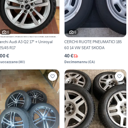
6
6
erchi Audi A3 Q2 17" + Uniroyal
CERCHI RUOTE PNEUMATICI 185
25/45 R17
60 14 VW SEAT SKODA
00 €
40 €
ruccazzano
(
MI
)
Decimomannu
(
CA
)