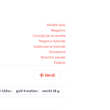
Modelli auto
Magazine
Consigli per la vendita
Negozi e Aziende
Subito per le Aziende
Assistenza
Ricerche salvate
Preferiti
Vendi
di 110cv
golf 4 motion
cerchi 18 golf 7
golf 8 gti
golf a bari e