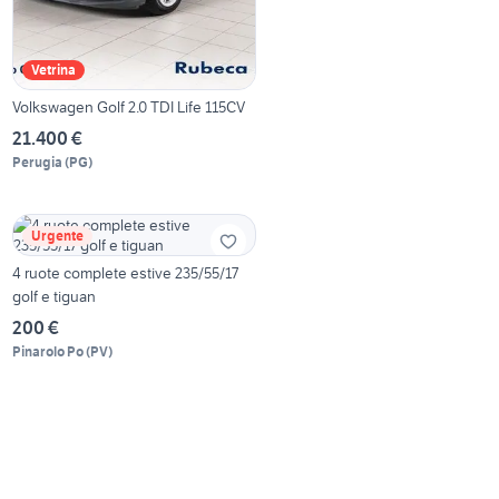
Vetrina
Volkswagen Golf 2.0 TDI Life 115CV
21.400 €
Perugia
(
PG
)
Urgente
4 ruote complete estive 235/55/17
golf e tiguan
200 €
Pinarolo Po
(
PV
)