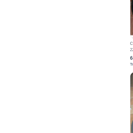
C
2
6
T