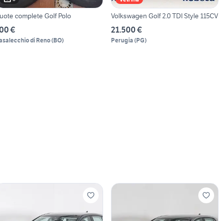
uote complete Golf Polo
Volkswagen Golf 2.0 TDI Style 115CV
00 €
21.500 €
asalecchio di Reno
(
BO
)
Perugia
(
PG
)