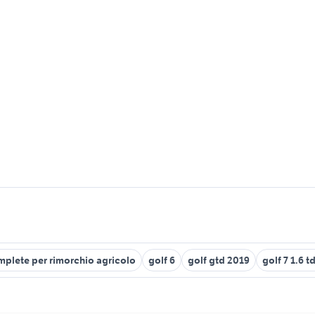
mplete per rimorchio agricolo
golf 6
golf gtd 2019
golf 7 1.6 t