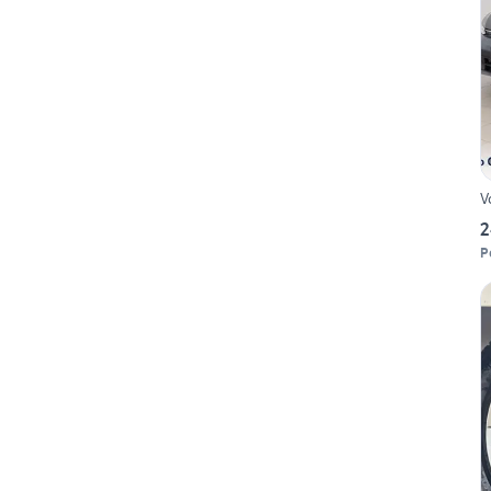
V
2
P