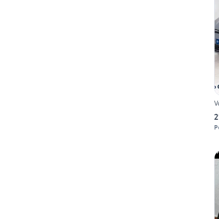
V
2
P