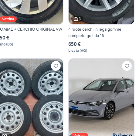
3
Vetrina
OMME + CERCHIO ORIGINAL VW
4 ruote cerchi in lega gomme
complete golf da 16
50 €
650 €
eno
(
BS
)
Licata
(
AG
)
6
Vetrina