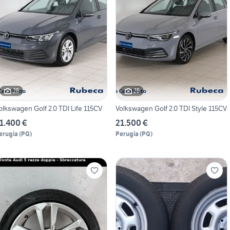
25
25
olkswagen Golf 2.0 TDI Life 115CV
Volkswagen Golf 2.0 TDI Style 115CV
1.400 €
21.500 €
erugia
(
PG
)
Perugia
(
PG
)