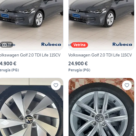
27
Vetrina
olkswagen Golf 2.0 TDI Life 115CV
Volkswagen Golf 2.0 TDI Life 115CV
4.900 €
24.900 €
erugia
(
PG
)
Perugia
(
PG
)