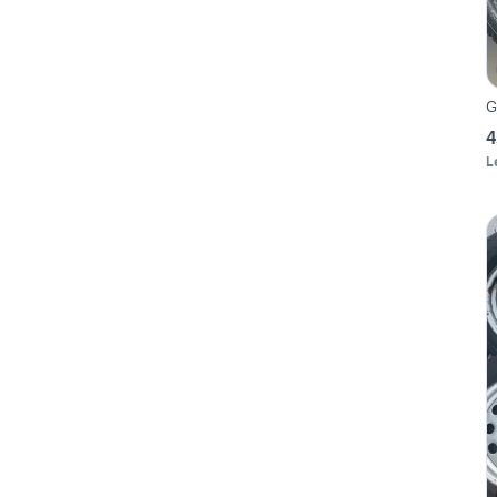
G
4
L