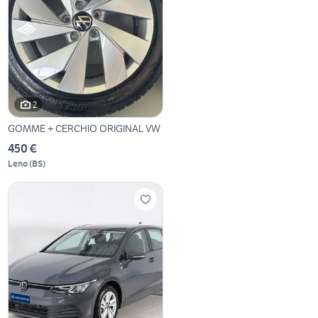
2
GOMME + CERCHIO ORIGINAL VW
450 €
Leno
(
BS
)