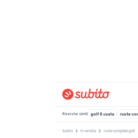
golf 8 usata
ruote co
Ricerche
simili
Subito
In vendita
ruote complete golf