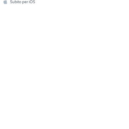
Subito per iOS
Musica e Film
omestici
Libri e Riviste
e Fai da te
Strumenti Musicali
amento e
ri
Sports
 i bambini
Biciclette
Collezionismo