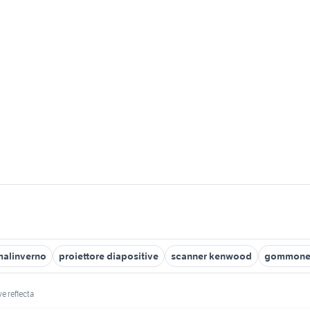
 malinverno
proiettore diapositive
scanner kenwood
gommone 
e reflecta