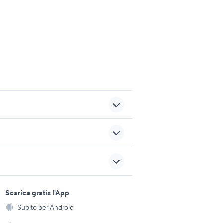
rino
tesla model s usata
li
offerte lavoro badante
na
Vicenza provincia
sports e hobby
cucciolo
barboncino toy firenze
a
Scarica gratis l'App
Animali
donia
roulotte doppio asse
Subito per Android
ento e
Accessori per animali
hi