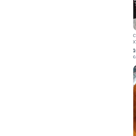
C
X
1
C