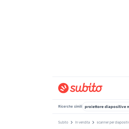
proiettore diapositive
Ricerche
simili
Subito
In vendita
scanner per diapositiv