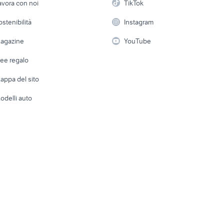
avora con noi
TikTok
 a schiera
Candidati in cerca di
Audio/Video
Elettrod
ostenibilità
Instagram
lavoro
i
Fotografia
Giardino 
agazine
YouTube
Attrezzature di lavoro
Telefonia
Abbigli
dee regalo
Accesso
e altro
appa del sito
Tutto per
odelli auto