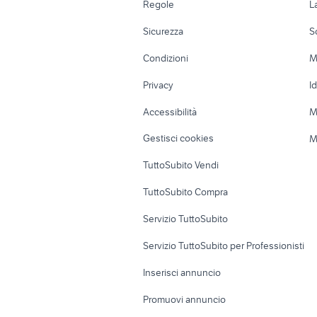
Regole
L
Moto e Scooter
Ville singole e
Sicurezza
S
Accessori Moto
Terreni e rustic
Condizioni
M
Nautica
Garage e box
Privacy
I
Caravan e Camper
Loft, mansarde 
Accessibilità
M
Veicoli commerciali
Case vacanza
Gestisci cookies
M
Uffici e Locali
TuttoSubito Vendi
commerciali
TuttoSubito Compra
Servizio TuttoSubito
Servizio TuttoSubito per Professionisti
Inserisci annuncio
Promuovi annuncio