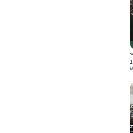
s
1
M