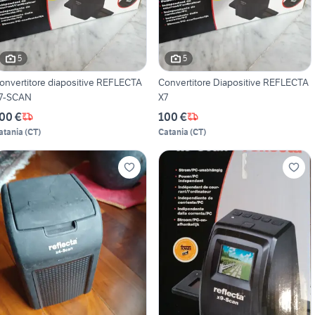
5
5
onvertitore diapositive REFLECTA
Convertitore Diapositive REFLECTA
7-SCAN
X7
00 €
100 €
atania
(
CT
)
Catania
(
CT
)