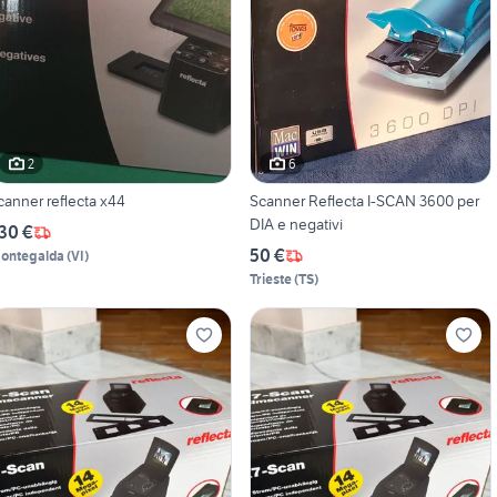
2
6
canner reflecta x44
Scanner Reflecta I-SCAN 3600 per
DIA e negativi
30 €
50 €
ontegalda
(
VI
)
Trieste
(
TS
)