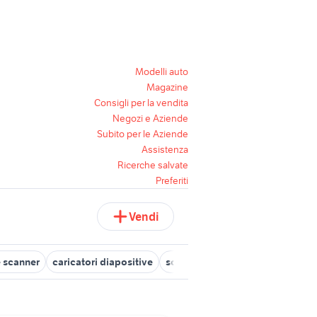
Modelli auto
Magazine
Consigli per la vendita
Negozi e Aziende
Subito per le Aziende
Assistenza
Ricerche salvate
Preferiti
Vendi
scanner
caricatori diapositive
scanner pc
antenna scanner