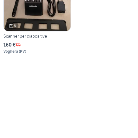
6
Scanner per diapositive
160 €
Voghera
(
PV
)