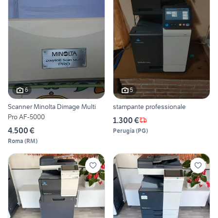
6
5
Scanner Minolta Dimage Multi
stampante professionale
Pro AF-5000
1.300 €
4.500 €
Perugia
(
PG
)
Roma
(
RM
)