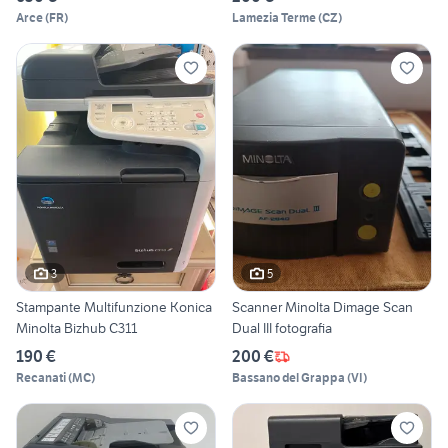
Arce
(
FR
)
Lamezia Terme
(
CZ
)
3
5
Stampante Multifunzione Konica
Scanner Minolta Dimage Scan
Minolta Bizhub C311
Dual III fotografia
190 €
200 €
Recanati
(
MC
)
Bassano del Grappa
(
VI
)