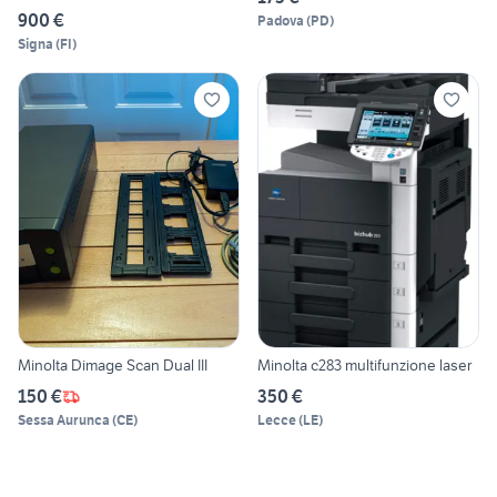
900 €
Padova
(
PD
)
Signa
(
FI
)
Minolta Dimage Scan Dual III
Minolta c283 multifunzione laser
150 €
350 €
Sessa Aurunca
(
CE
)
Lecce
(
LE
)