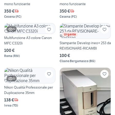
mono funzioante
mono funzioante
350 €
350 €
Cesena
(
FC
)
Cesena
(
FC
)
5
Urgente
Multifunzione A3 colore Canon
Stampante Develop ineo+ 253 da
MFC C3320i
REVISIONARE-RICAMBI
100 €
100 €
Roma
(
RM
)
Cisano Bergamasco
(
BG
)
6
Nikon Qualità Professionale per
Duplicazione 35mm
138 €
Ivrea
(
TO
)