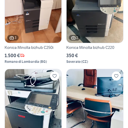
3
2
Konica Minolta bizhub C250i
Konica Minolta bizhub C220
1.500 €
350 €
Romano di Lombardia
(
BG
)
Soverato
(
CZ
)