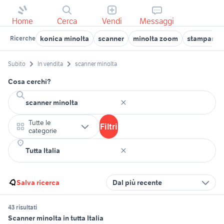
Home
Cerca
Vendi
Messaggi
konica minolta
scanner
minolta zoom
stampante 
Ricerche
Subito
In vendita
scanner minolta
Cosa cerchi?
Tutte le
Filtri
categorie
Salva ricerca
Dal più recente
43 risultati
Scanner minolta in tutta Italia