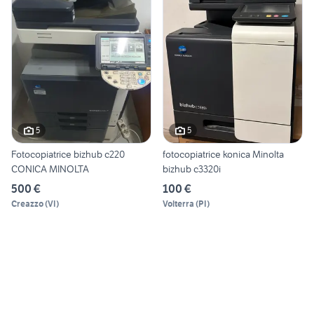
5
5
Fotocopiatrice bizhub c220
fotocopiatrice konica Minolta
CONICA MINOLTA
bizhub c3320i
500 €
100 €
Creazzo
(
VI
)
Volterra
(
PI
)