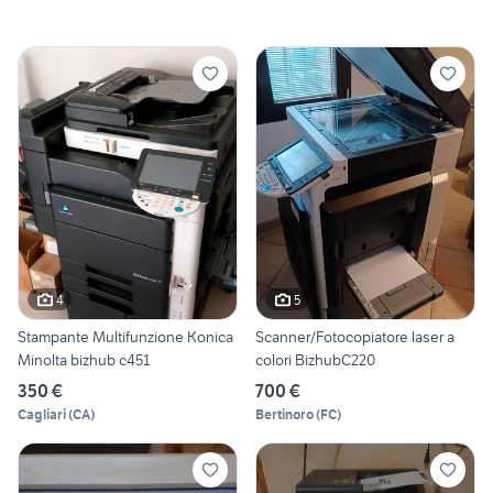
4
5
Stampante Multifunzione Konica
Scanner/Fotocopiatore laser a
Minolta bizhub c451
colori BizhubC220
350 €
700 €
Cagliari
(
CA
)
Bertinoro
(
FC
)