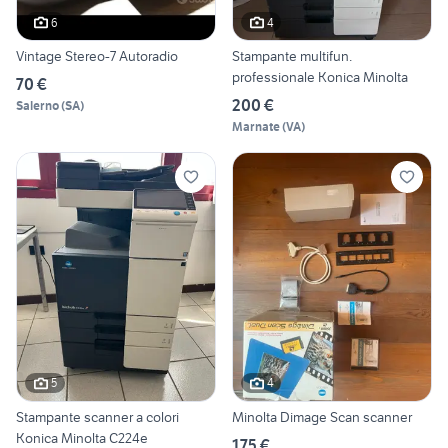
6
4
Vintage Stereo-7 Autoradio
Stampante multifun.
professionale Konica Minolta
70 €
200 €
Salerno
(
SA
)
Marnate
(
VA
)
5
4
Stampante scanner a colori
Minolta Dimage Scan scanner
Konica Minolta C224e
175 €