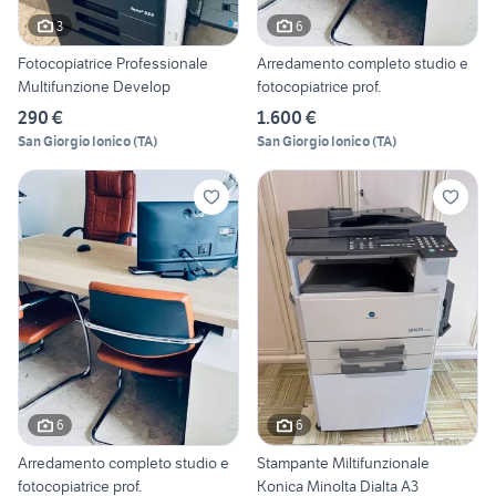
3
6
Fotocopiatrice Professionale
Arredamento completo studio e
Multifunzione Develop
fotocopiatrice prof.
290 €
1.600 €
San Giorgio Ionico
(
TA
)
San Giorgio Ionico
(
TA
)
6
6
Arredamento completo studio e
Stampante Miltifunzionale
fotocopiatrice prof.
Konica Minolta Dialta A3