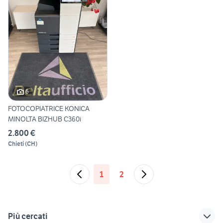
6
FOTOCOPIATRICE KONICA
MINOLTA BIZHUB C360i
2.800 €
Chieti
(
CH
)
1
2
Più cercati