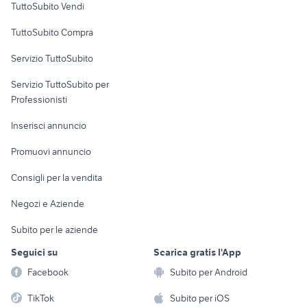
TuttoSubito Vendi
Uffici e Locali
TuttoSubito Compra
commerciali
Servizio TuttoSubito
elettronica
per la casa e la
sports e hobby
Servizio TuttoSubito per
persona
Informatica
Animali
Professionisti
Arredamento e
Console e
Accessori per
Casalinghi
Inserisci annuncio
Videogiochi
animali
Elettrodomestici
Promuovi annuncio
Audio/Video
Musica e Film
Giardino e Fai da te
Consigli per la vendita
Fotografia
Libri e Riviste
Abbigliamento e
Negozi e Aziende
Telefonia
Strumenti Musicali
Accessori
Subito per le aziende
Sports
Tutto per i bambini
Seguici su
Scarica gratis l'App
Biciclette
Facebook
Subito per Android
Collezionismo
TikTok
Subito per iOS