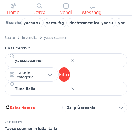
Home
Cerca
Vendi
Messaggi
yaesu vx
yaesu frg
ricetrasmettitori yaesu
yaesu 
Ricerche
Subito
In vendita
yaesu scanner
Cosa cerchi?
Tutte le
Filtri
categorie
Salva ricerca
Dal più recente
73 risultati
Yaesu scanner in tutta Italia