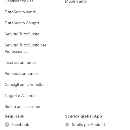
Gestisci cookies
Modelli auto
Case vacanza
TuttoSubito Vendi
Uffici e Locali
TuttoSubito Compra
commerciali
Servizio TuttoSubito
elettronica
per la casa e la
sports e hobby
Servizio TuttoSubito per
persona
Informatica
Animali
Professionisti
Arredamento e
Console e
Accessori per
Casalinghi
Inserisci annuncio
Videogiochi
animali
Elettrodomestici
Promuovi annuncio
Audio/Video
Musica e Film
Giardino e Fai da te
Consigli per la vendita
Fotografia
Libri e Riviste
Abbigliamento e
Negozi e Aziende
Telefonia
Strumenti Musicali
Accessori
Subito per le aziende
Sports
Tutto per i bambini
Seguici su
Scarica gratis l'App
Biciclette
Facebook
Subito per Android