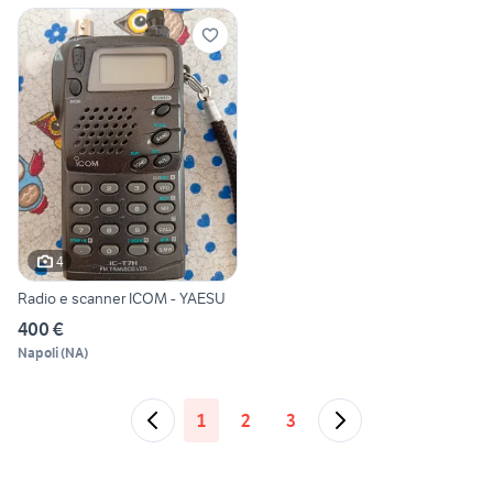
4
Radio e scanner ICOM - YAESU
400 €
Napoli
(
NA
)
1
2
3