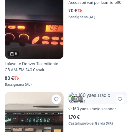
Accessori vari per Icom ic-e90
70 €
Bassignana
(
AL
)
6
Lafayette Denver Trasmittente
CB AM-FM 240 Canali
80 €
Bassignana
(
AL
)
6
vr 160 yaesu radio scanner
170 €
Castelnuovo del Garda
(
VR
)