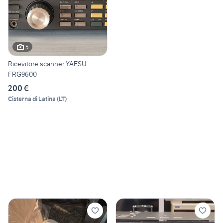
5
Ricevitore scanner YAESU
FRG9600
200 €
Cisterna di Latina
(
LT
)