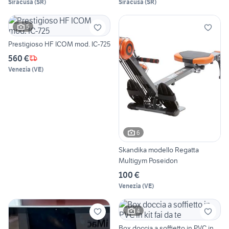
Siracusa
(
SR
)
Siracusa
(
SR
)
5
Prestigioso HF ICOM mod. IC-725
560 €
Venezia
(
VE
)
6
Skandika modello Regatta
Multigym Poseidon
100 €
Venezia
(
VE
)
4
Box doccia a soffietto in PVC in