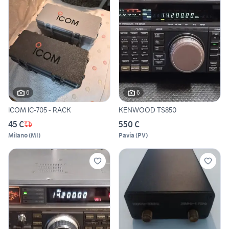
6
6
ICOM IC-705 - RACK
KENWOOD TS850
45 €
550 €
Milano
(
MI
)
Pavia
(
PV
)