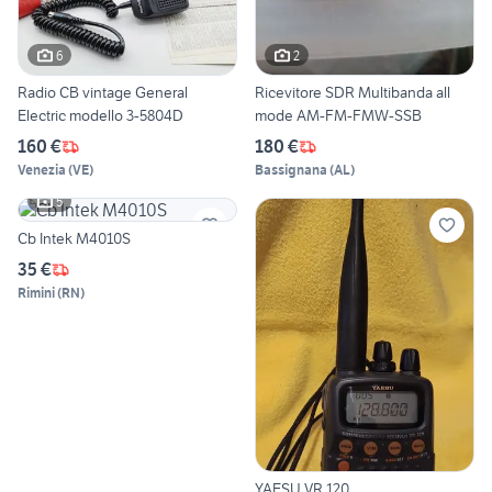
6
2
Radio CB vintage General
Ricevitore SDR Multibanda all
Electric modello 3-5804D
mode AM-FM-FMW-SSB
160 €
180 €
Venezia
(
VE
)
Bassignana
(
AL
)
5
Cb Intek M4010S
35 €
Rimini
(
RN
)
YAESU VR 120