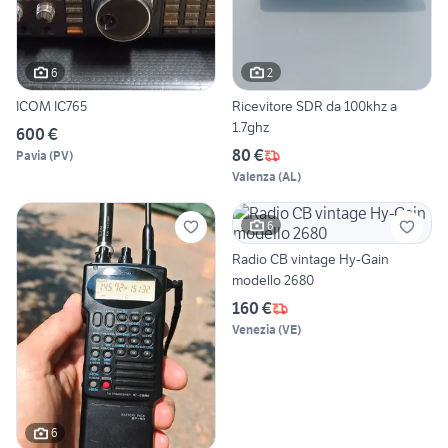
6
2
ICOM IC765
Ricevitore SDR da 100khz a
1.7ghz
600 €
80 €
Pavia
(
PV
)
Valenza
(
AL
)
6
Radio CB vintage Hy-Gain
modello 2680
160 €
Venezia
(
VE
)
6