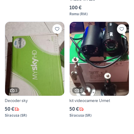
100 €
Roma
(
RM
)
3
3
Decoder sky
kit videocamere Urmet
50 €
50 €
Siracusa
(
SR
)
Siracusa
(
SR
)