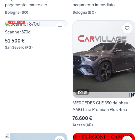
pagamento immediato
pagamento immediato
Bologna
(
BO
)
Bologna
(
BO
)
Vetrina
Scanner 870d
51.500 €
San Severo
(
FG
)
19
MERCEDES GLE 350 de phev
AMG Line Premium Plus 4ma
76.600 €
Arezzo
(
AR
)