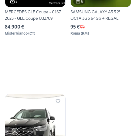
8
6
MERCEDES GLE Coupe - C167
SAMSUNG GALAXY A5 5.2"
2023 - GLE Coupe U32709
OCTA 3Gb 64Gb + REGALI
84.900 €
95 €
Misterbianco
(
CT
)
Roma
(
RM
)