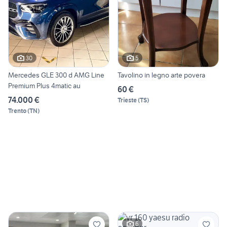
30
5
Mercedes GLE 300 d AMG Line
Tavolino in legno arte povera
Premium Plus 4matic au
60 €
74.000 €
Trieste
(
TS
)
Trento
(
TN
)
6