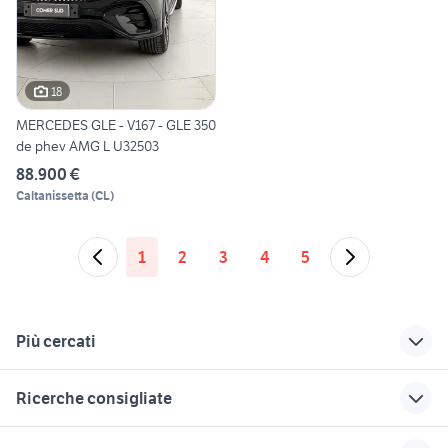
18
MERCEDES GLE - V167 - GLE 350
de phev AMG L U32503
88.900 €
Caltanissetta
(
CL
)
1
2
3
4
5
Più cercati
Correlati
Richerche simili
Suggerimenti
Ricerche consigliate
stampante scanner
radio su pc
lavoro ladispoli
wifi
gru edili usate
veicoli commerciali usati lazio
radio sound
golf 8 usata