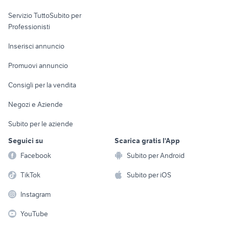
elettronica
per la casa e la
sports e hobby
Servizio TuttoSubito per
persona
Informatica
Animali
Professionisti
Arredamento e
Console e
Accessori per
Casalinghi
Inserisci annuncio
Videogiochi
animali
Elettrodomestici
Promuovi annuncio
Audio/Video
Musica e Film
Giardino e Fai da te
Consigli per la vendita
Fotografia
Libri e Riviste
Abbigliamento e
Negozi e Aziende
Telefonia
Strumenti Musicali
Accessori
Subito per le aziende
Sports
Tutto per i bambini
Seguici su
Scarica gratis l'App
Biciclette
Facebook
Subito per Android
Collezionismo
TikTok
Subito per iOS
Instagram
YouTube