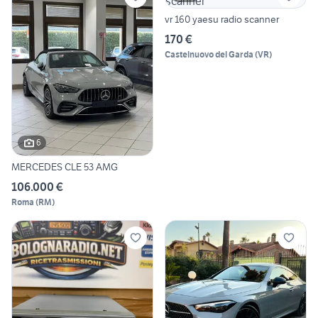
vr 160 yaesu radio scanner
170 €
Castelnuovo del Garda
(
VR
)
6
MERCEDES CLE 53 AMG
106.000 €
Roma
(
RM
)