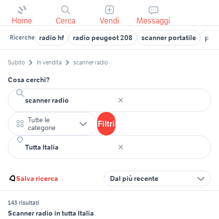
Home
Cerca
Vendi
Messaggi
radio hf
radio peugeot 208
scanner portatile
pen
Ricerche
Subito
In vendita
scanner radio
Cosa cerchi?
Tutte le
Filtri
categorie
Salva ricerca
Dal più recente
143 risultati
Scanner radio in tutta Italia