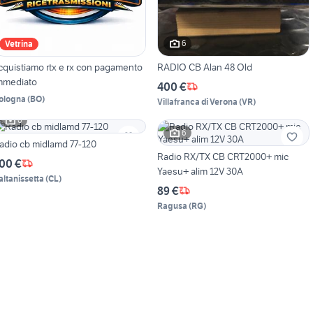
6
Vetrina
cquistiamo rtx e rx con pagamento
RADIO CB Alan 48 Old
mmediato
400 €
ologna
(
BO
)
Villafranca di Verona
(
VR
)
6
6
adio cb midlamd 77-120
Radio RX/TX CB CRT2000+ mic
00 €
Yaesu+ alim 12V 30A
altanissetta
(
CL
)
89 €
Ragusa
(
RG
)