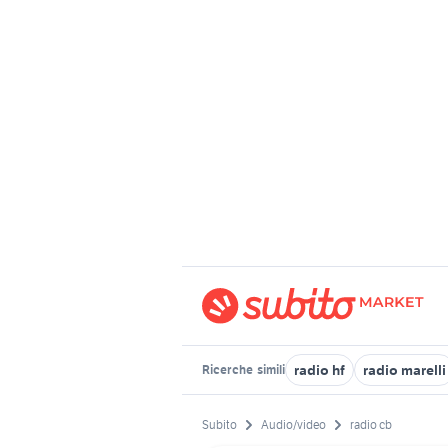
radio hf
radio marelli
Ricerche
simili
Subito
Audio/video
radio cb