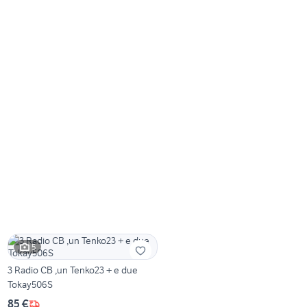
5
3 Radio CB ,un Tenko23 + e due
Tokay506S
85 €