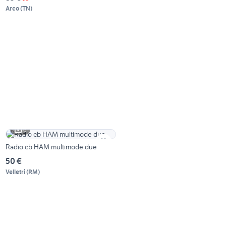
Arco
(
TN
)
6
Radio cb HAM multimode due
50 €
Velletri
(
RM
)