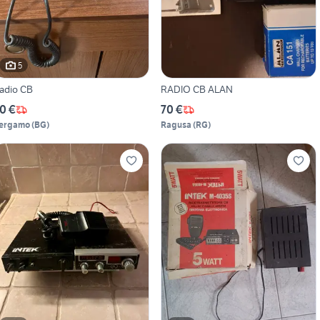
5
adio CB
RADIO CB ALAN
0 €
70 €
ergamo
(
BG
)
Ragusa
(
RG
)