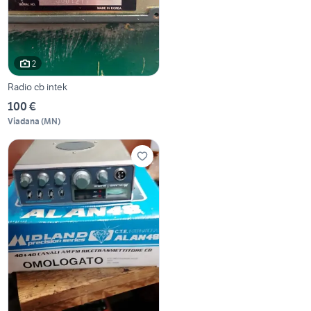
2
Radio cb intek
100 €
Viadana
(
MN
)