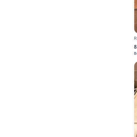
R
8
B