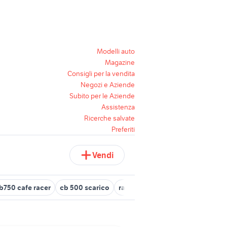
Modelli auto
Magazine
Consigli per la vendita
Negozi e Aziende
Subito per le Aziende
Assistenza
Ricerche salvate
Preferiti
Vendi
b750 cafe racer
cb 500 scarico
radio peugeot 208
radio futur