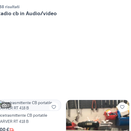
68 risultati
adio cb in Audio/video
2
icetrasmittente CB portatile
ARVER RT 418 B
00 €