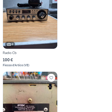
4
Radio Cb
100 €
Fiesso d'Artico
(
VE
)