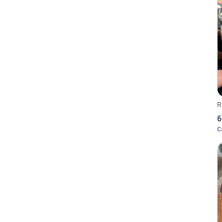
R
6
C