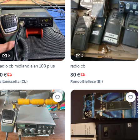
6
2
adio cb midland alan 100 plus
radio cb
0 €
80 €
altanissetta
(
CL
)
Ronco Biellese
(
BI
)