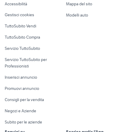
Accessibilità
Mappa del sito
motorino si
auto usate niscemi
Loft, mansarde e
Veicoli commerciali
altro
Gestisci cookies
Modelli auto
Case vacanza
TuttoSubito Vendi
Uffici e Locali
TuttoSubito Compra
commerciali
Servizio TuttoSubito
elettronica
per la casa e la
sports e hobby
Servizio TuttoSubito per
persona
Informatica
Animali
Professionisti
Arredamento e
Console e
Accessori per
Casalinghi
Inserisci annuncio
Videogiochi
animali
Elettrodomestici
Promuovi annuncio
Audio/Video
Musica e Film
Giardino e Fai da te
Consigli per la vendita
Fotografia
Libri e Riviste
Abbigliamento e
Negozi e Aziende
Telefonia
Strumenti Musicali
Accessori
Subito per le aziende
Sports
Tutto per i bambini
Seguici su
Scarica gratis l'App