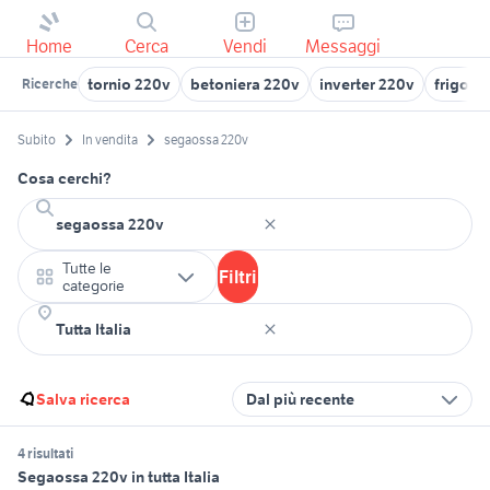
Home
Cerca
Vendi
Messaggi
tornio 220v
betoniera 220v
inverter 220v
frigorif
Ricerche
Subito
In vendita
segaossa 220v
Cosa cerchi?
Tutte le
Filtri
categorie
Salva ricerca
Dal più recente
4 risultati
Segaossa 220v in tutta Italia