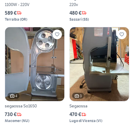
1100W - 220V
220v
589 €
480 €
Terralba
(
OR
)
Sassari
(
SS
)
4
3
segaossa So1650
Segaossa
730 €
470 €
Macomer
(
NU
)
Lugo di Vicenza
(
VI
)