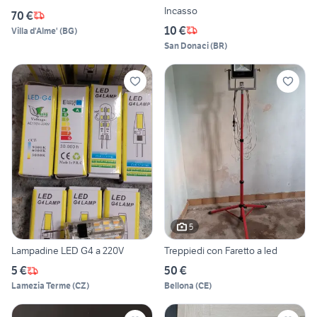
Incasso
70 €
10 €
Villa d'Alme'
(
BG
)
San Donaci
(
BR
)
5
Lampadine LED G4 a 220V
Treppiedi con Faretto a led
5 €
50 €
Lamezia Terme
(
CZ
)
Bellona
(
CE
)