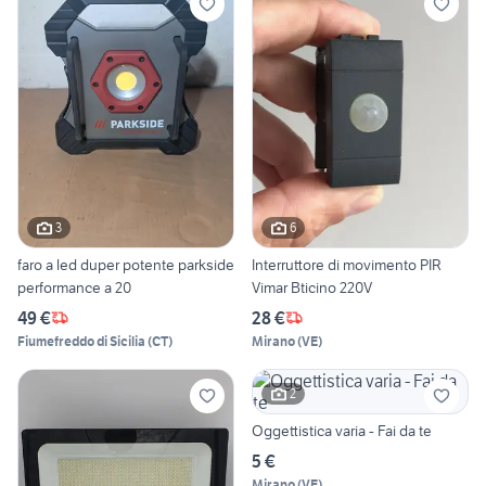
3
6
faro a led duper potente parkside
Interruttore di movimento PIR
performance a 20
Vimar Bticino 220V
49 €
28 €
Fiumefreddo di Sicilia
(
CT
)
Mirano
(
VE
)
2
Oggettistica varia - Fai da te
5 €
Mirano
(
VE
)