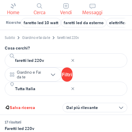
Home
Cerca
Vendi
Messaggi
faretto led 10 watt
faretti led da esterno
elettrificat
Ricerche
Subito
Giardino e fai da te
faretti led 220v
Cosa cerchi?
Giardino e Fai
Filtri
da te
Salva ricerca
Dal più rilevante
17 risultati
Faretti led 220v