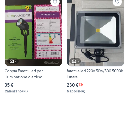
2
3
Coppia Faretti Led per
faretti a led 220v 50w/500 5000k
illuminazione giardino
lunare
35 €
230 €
Calenzano
(
FI
)
Napoli
(
NA
)