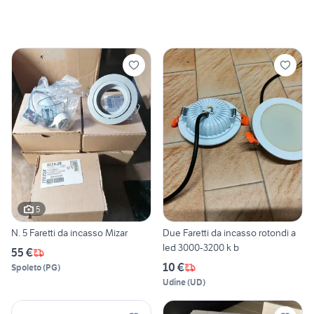
5
N. 5 Faretti da incasso Mizar
Due Faretti da incasso rotondi a
led 3000-3200 k b
55 €
10 €
Spoleto
(
PG
)
Udine
(
UD
)