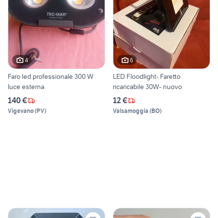
4
6
Faro led professionale 300 W
LED Floodlight- Faretto
luce esterna
ricaricabile 30W- nuovo
140 €
12 €
Vigevano
(
PV
)
Valsamoggia
(
BO
)