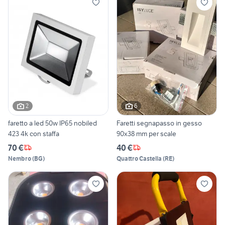
2
6
faretto a led 50w IP65 nobiled
Faretti segnapasso in gesso
423 4k con staffa
90x38 mm per scale
70 €
40 €
Nembro
(
BG
)
Quattro Castella
(
RE
)