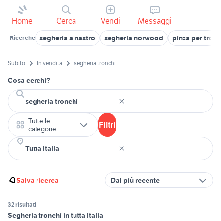
Home
Cerca
Vendi
Messaggi
segheria a nastro
segheria norwood
pinza per tronc
Ricerche
Subito
In vendita
segheria tronchi
Cosa cerchi?
Tutte le
Filtri
categorie
Salva ricerca
Dal più recente
32 risultati
Segheria tronchi in tutta Italia