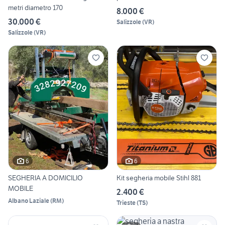
metri diametro 170
8.000 €
30.000 €
Salizzole
(
VR
)
Salizzole
(
VR
)
6
6
SEGHERIA A DOMICILIO
Kit segheria mobile Stihl 881
MOBILE
2.400 €
Albano Laziale
(
RM
)
Trieste
(
TS
)