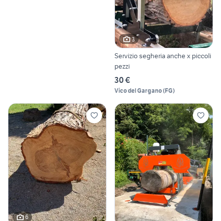
3
Servizio segheria anche x piccoli
pezzi
30 €
Vico del Gargano
(
FG
)
6