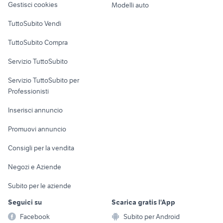
Gestisci cookies
Modelli auto
Case vacanza
TuttoSubito Vendi
Uffici e Locali
TuttoSubito Compra
commerciali
Servizio TuttoSubito
elettronica
per la casa e la
sports e hobby
Servizio TuttoSubito per
persona
Informatica
Animali
Professionisti
Arredamento e
Console e
Accessori per
Casalinghi
Inserisci annuncio
Videogiochi
animali
Elettrodomestici
Promuovi annuncio
Audio/Video
Musica e Film
Giardino e Fai da te
Consigli per la vendita
Fotografia
Libri e Riviste
Abbigliamento e
Negozi e Aziende
Telefonia
Strumenti Musicali
Accessori
Subito per le aziende
Sports
Tutto per i bambini
Seguici su
Scarica gratis l'App
Biciclette
Facebook
Subito per Android