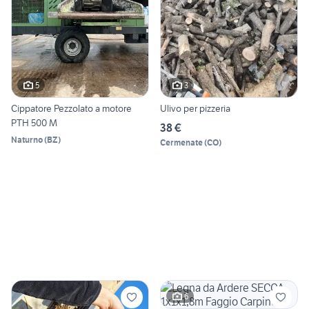
5
3
Cippatore Pezzolato a motore
Ulivo per pizzeria
PTH 500 M
38 €
Naturno
(
BZ
)
Cermenate
(
CO
)
6