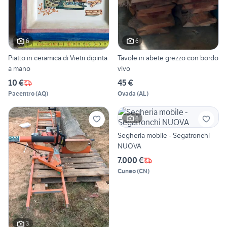
6
6
Piatto in ceramica di Vietri dipinta
Tavole in abete grezzo con bordo
a mano
vivo
10 €
45 €
Pacentro
(
AQ
)
Ovada
(
AL
)
6
Segheria mobile - Segatronchi
NUOVA
7.000 €
Cuneo
(
CN
)
3