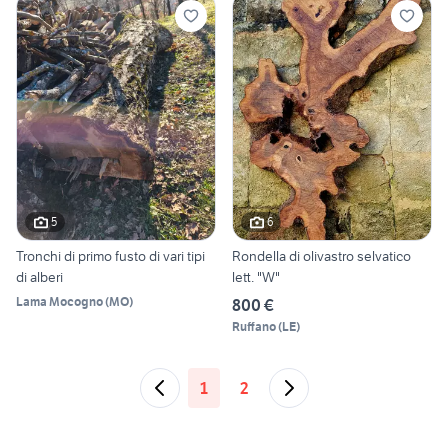
5
6
Tronchi di primo fusto di vari tipi
Rondella di olivastro selvatico
di alberi
lett. "W"
Lama Mocogno
(
MO
)
800 €
Ruffano
(
LE
)
1
2