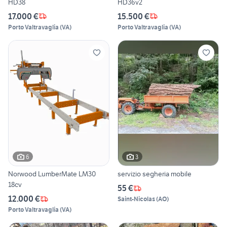
HD38
HD36v2
17.000 €
15.500 €
Porto Valtravaglia
(
VA
)
Porto Valtravaglia
(
VA
)
6
3
Norwood LumberMate LM30
servizio segheria mobile
18cv
55 €
12.000 €
Saint-Nicolas
(
AO
)
Porto Valtravaglia
(
VA
)