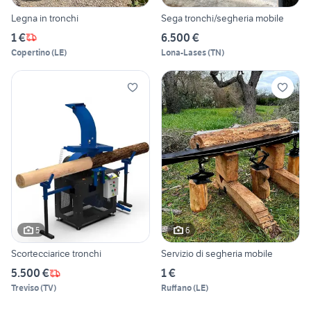
Legna in tronchi
Sega tronchi/segheria mobile
1 €
6.500 €
Copertino
(
LE
)
Lona-Lases
(
TN
)
5
6
Scortecciarice tronchi
Servizio di segheria mobile
5.500 €
1 €
Treviso
(
TV
)
Ruffano
(
LE
)