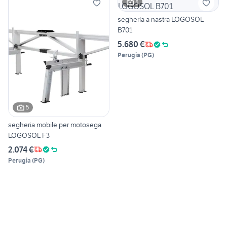
5
segheria a nastra LOGOSOL
B701
5.680 €
Perugia
(
PG
)
5
segheria mobile per motosega
LOGOSOL F3
2.074 €
Perugia
(
PG
)