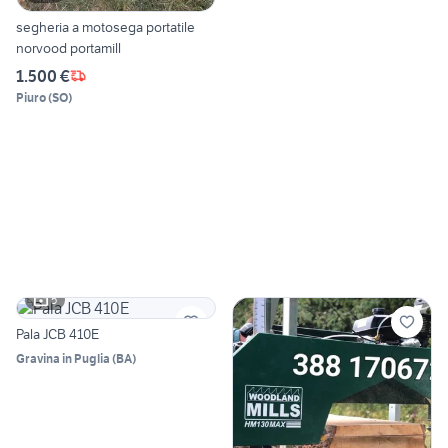
segheria a motosega portatile
norvood portamill
1.500 €
Piuro
(
SO
)
5
Pala JCB 410E
Gravina in Puglia
(
BA
)