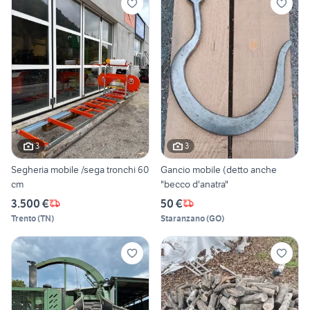
3
3
Segheria mobile /sega tronchi 60
Gancio mobile (detto anche
cm
"becco d'anatra"
3.500 €
50 €
Trento
(
TN
)
Staranzano
(
GO
)