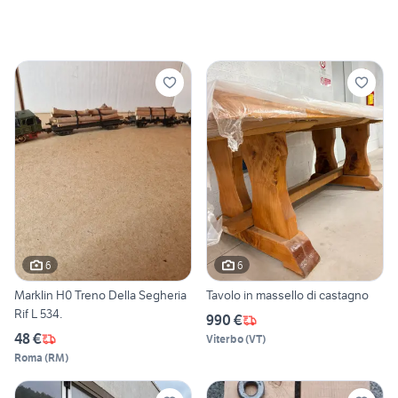
6
6
Marklin H0 Treno Della Segheria
Tavolo in massello di castagno
Rif L 534.
990 €
48 €
Viterbo
(
VT
)
Roma
(
RM
)