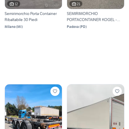
12
21
Semirimorchio Porta Container
SEMIRIMORCHIO
Ribaltabile 30 Piedi
PORTACONTAINER KOGEL -
2021
Milano
(
MI
)
Padova
(
PD
)