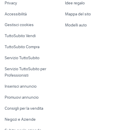
seconda mano a Torino
suzuki jimny usato liguria
Privacy
Idee regalo
semirimorchio frigo
campobasso
Garage e box
Caravan e Camper
Lombardia
Accessibilità
Mappa del sito
Loft, mansarde e
Veicoli commerciali
altro
Gestisci cookies
Modelli auto
Case vacanza
TuttoSubito Vendi
Uffici e Locali
TuttoSubito Compra
commerciali
Servizio TuttoSubito
elettronica
per la casa e la
sports e hobby
Servizio TuttoSubito per
persona
Informatica
Animali
Professionisti
Arredamento e
Console e
Accessori per
Casalinghi
Inserisci annuncio
Videogiochi
animali
Elettrodomestici
Promuovi annuncio
Audio/Video
Musica e Film
Giardino e Fai da te
Consigli per la vendita
Fotografia
Libri e Riviste
Abbigliamento e
Negozi e Aziende
Telefonia
Strumenti Musicali
Accessori