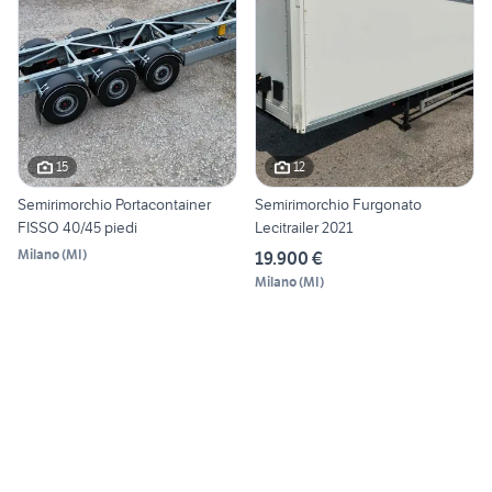
15
12
Semirimorchio Portacontainer
Semirimorchio Furgonato
FISSO 40/45 piedi
Lecitrailer 2021
Milano
(
MI
)
19.900 €
Milano
(
MI
)