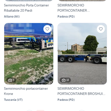
Semirimorchio Porta Container
SEMIRIMORCHIO
Ribaltabile 20 Piedi
PORTACONTAINER
KONINKLIJKE ANNO 2001
Milano
(
MI
)
Padova
(
PD
)
5
18
Semirimorchio portacontainer
SEMIRIMORCHIO
Krone
PORTACONTAINER BROSHUIS
ANNO 2016
Tuscania
(
VT
)
Padova
(
PD
)