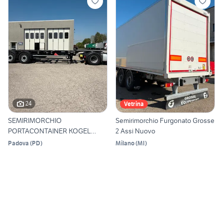
24
Vetrina
SEMIRIMORCHIO
Semirimorchio Furgonato Grosse
PORTACONTAINER KOGEL
2 Assi Nuovo
ANNO 2021
Padova
(
PD
)
Milano
(
MI
)