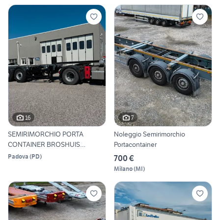
16
7
SEMIRIMORCHIO PORTA
Noleggio Semirimorchio
CONTAINER BROSHUIS
Portacontainer
LINTRAILERS
Padova
(
PD
)
700 €
Milano
(
MI
)