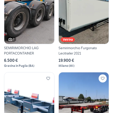
7
Vetrina
SEMIRIMORCHIO LAG
Semirimorchio Furgonato
PORTACONTAINER
Lecitrailer 2021
6.500 €
19.900 €
Gravina in Puglia
(
BA
)
Milano
(
MI
)