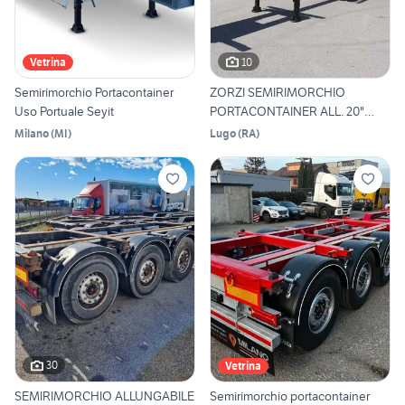
10
Vetrina
Semirimorchio Portacontainer
ZORZI SEMIRIMORCHIO
Uso Portuale Seyit
PORTACONTAINER ALL. 20"
30"4
Milano
(
MI
)
Lugo
(
RA
)
30
Vetrina
SEMIRIMORCHIO ALLUNGABILE
Semirimorchio portacontainer