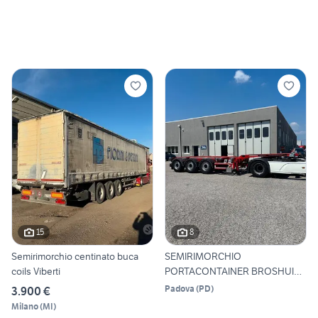
15
8
Semirimorchio centinato buca
SEMIRIMORCHIO
coils Viberti
PORTACONTAINER BROSHUIS
ANNO 2002
Padova
(
PD
)
3.900 €
Milano
(
MI
)