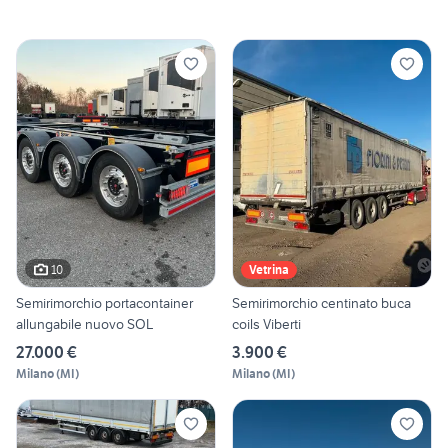
10
Vetrina
Semirimorchio portacontainer
Semirimorchio centinato buca
allungabile nuovo SOL
coils Viberti
27.000 €
3.900 €
Milano
(
MI
)
Milano
(
MI
)