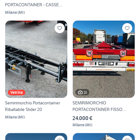
PORTACONTAINER - CASSE
MOBILI - 40'
Milano
(
MI
)
16
Vetrina
Semirimorchio Portacontainer
SEMIRIMORCHIO
Ribaltabile Slider 20
PORTACONTAINER FISSO
BREVA - NUOVO M
Milano
(
MI
)
24.000 €
Milano
(
MI
)