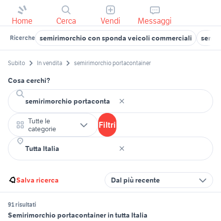
Home
Cerca
Vendi
Messaggi
semirimorchio con sponda veicoli commerciali
semir
Ricerche
Subito
In vendita
semirimorchio portacontainer
Cosa cerchi?
Tutte le
Filtri
categorie
Salva ricerca
Dal più recente
91 risultati
Semirimorchio portacontainer in tutta Italia