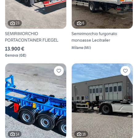
23
6
SEMIRIMORCHIO
Semirimorchio furgonato
PORTACONTAINER FLIEGEL
monoasse Lecitrailer
Milano
(
MI
)
13.900 €
Genova
(
GE
)
14
18