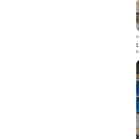
c
1
N