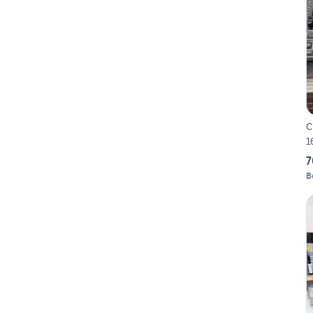
C
1
7
B