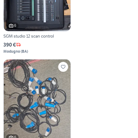
6
SGM studio 12 scan control
390 €
Modugno
(
BA
)
6