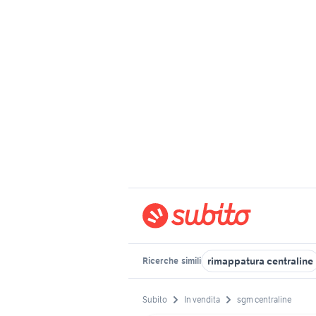
rimappatura centraline
Ricerche
simili
Subito
In vendita
sgm centraline