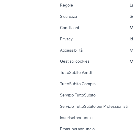
centralina batteria
Accessori Auto
Camere/Posti l
Regole
L
g
tavolo rotondo
carrello p
Moto e Scooter
Ville singole e
Sicurezza
S
Accessori Moto
Terreni e rustic
Condizioni
M
Nautica
Garage e box
Privacy
I
Caravan e Camper
Loft, mansarde 
Accessibilità
M
Veicoli commerciali
Case vacanza
Gestisci cookies
M
Uffici e Locali
TuttoSubito Vendi
commerciali
TuttoSubito Compra
Servizio TuttoSubito
Servizio TuttoSubito per Professionisti
Inserisci annuncio
Promuovi annuncio