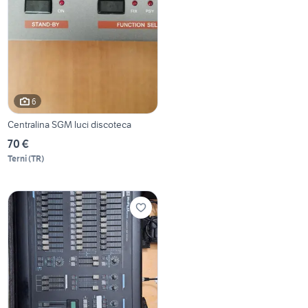
6
Centralina SGM luci discoteca
70 €
Terni
(
TR
)