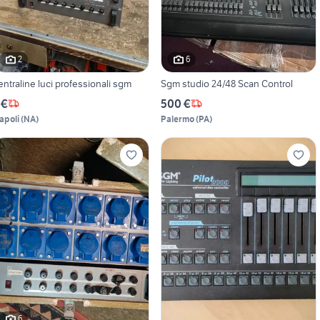
2
6
entraline luci professionali sgm
Sgm studio 24/48 Scan Control
 €
500 €
apoli
(
NA
)
Palermo
(
PA
)
6