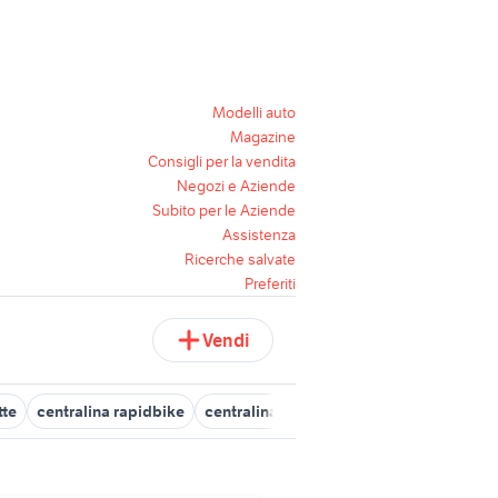
Modelli auto
Magazine
Consigli per la vendita
Negozi e Aziende
Subito per le Aziende
Assistenza
Ricerche salvate
Preferiti
Vendi
tte
centralina rapidbike
centralina antifurto
centralina aggiun