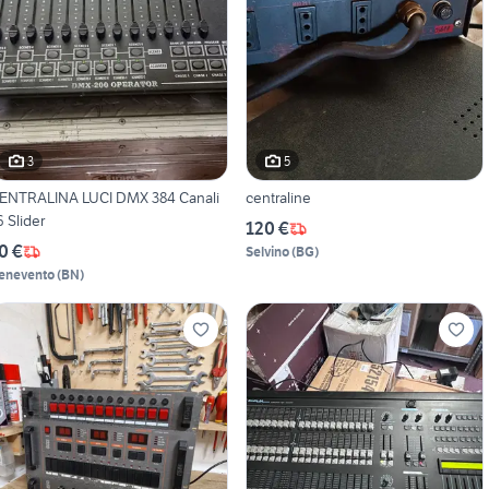
3
5
ENTRALINA LUCI DMX 384 Canali
centraline
6 Slider
120 €
0 €
Selvino
(
BG
)
enevento
(
BN
)