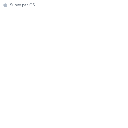
Accessori per animali
hi
Subito per iOS
offerte lavoro cagliari
Musica e Film
omestici
Libri e Riviste
e Fai da te
Strumenti Musicali
amento e
ri
Sports
 i bambini
Biciclette
Collezionismo