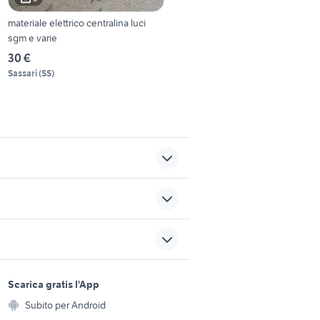
materiale elettrico centralina luci
sgm e varie
30 €
Sassari
(
SS
)
i
affitto 300 euro san giovanni
la punta
da privati
toyota corolla
sports e hobby
a
Scarica gratis l'App
Animali
aminore
vasi venini usati
Subito per Android
ento e