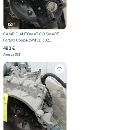
5
CAMBIO AUTOMATICO SMART
Fortwo Coupé (W451) 3B21
490 €
Aversa
(
CE
)