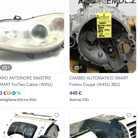
5
5
ARO ANTERIORE SINISTRO
CAMBIO AUTOMATICO SMART
MART ForTwo Cabrio (W451)
Fortwo Coupé (W451) 3B21
3 €
449 €
omigliano d'Arco
(
NA
)
Aversa
(
CE
)