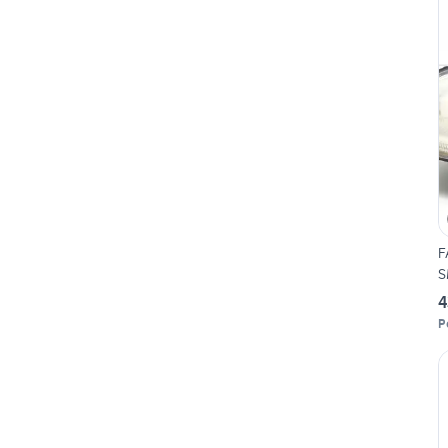
F
S
4
P