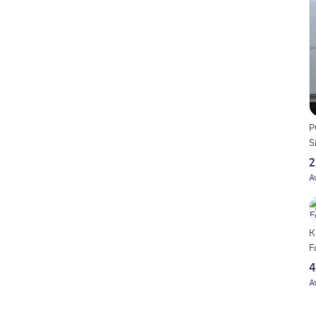
P
S
2
A
K
F
4
A