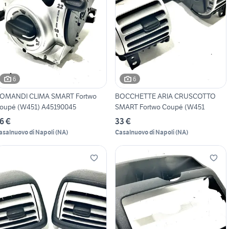
6
6
OMANDI CLIMA SMART Fortwo
BOCCHETTE ARIA CRUSCOTTO
oupé (W451) A45190045
SMART Fortwo Coupé (W451
6 €
33 €
asalnuovo di Napoli
(
NA
)
Casalnuovo di Napoli
(
NA
)