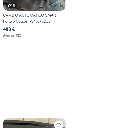
8
CAMBIO AUTOMATICO SMART
Fortwo Coupé (W451) 3B21
480 €
Aversa
(
CE
)