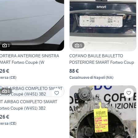
3
5
ORTIERA ANTERIORE SINISTRA
COFANO BAULE BAULETTO
MART Fortwo Coupé (W
POSTERIORE SMART Fortwo Coup
26 €
88 €
versa
(
CE
)
Casalnuovo di Napoli
(
NA
)
6
IT AIRBAG COMPLETO SMART
ortwo Coupé (W451) 3B2
26 €
versa
(
CE
)