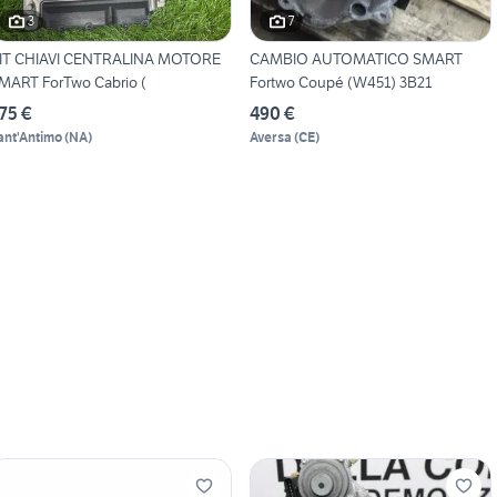
3
7
IT CHIAVI CENTRALINA MOTORE
CAMBIO AUTOMATICO SMART
MART ForTwo Cabrio (
Fortwo Coupé (W451) 3B21
75 €
490 €
ant'Antimo
(
NA
)
Aversa
(
CE
)