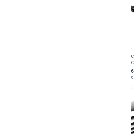
C
C
6
C