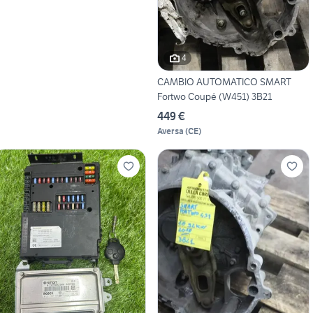
4
CAMBIO AUTOMATICO SMART
Fortwo Coupé (W451) 3B21
449 €
Aversa
(
CE
)