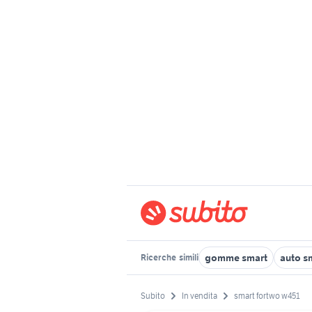
gomme smart
auto s
Ricerche
simili
Subito
In vendita
smart fortwo w451