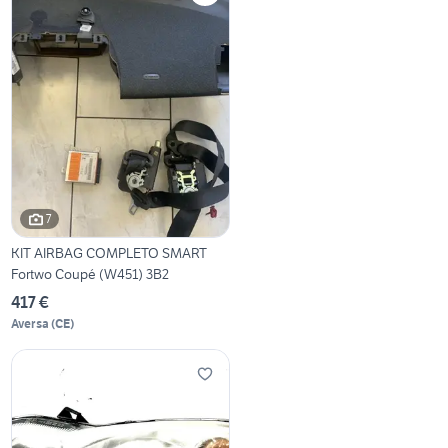
7
KIT AIRBAG COMPLETO SMART
Fortwo Coupé (W451) 3B2
417 €
Aversa
(
CE
)