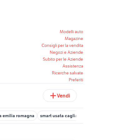
Modelli auto
Magazine
Consigli per la vendita
Negozi e Aziende
Subito per le Aziende
Assistenza
Ricerche salvate
Preferiti
Vendi
a emilia romagna
smart usata cagliari
pelle smart 451
smart us