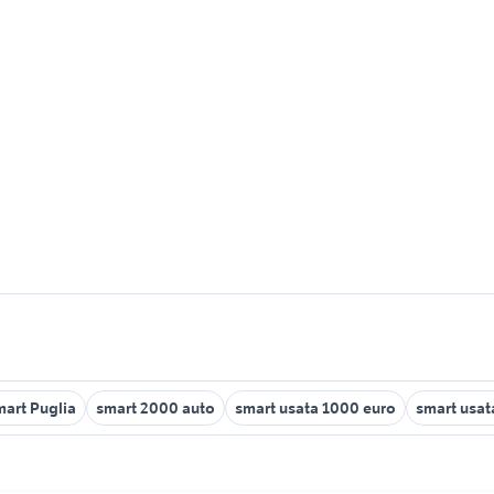
mart Puglia
smart 2000 auto
smart usata 1000 euro
smart usat