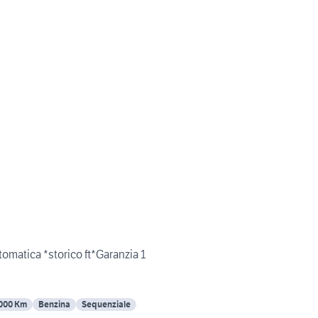
omatica *storico ft*Garanzia 1
000 Km
Benzina
Sequenziale