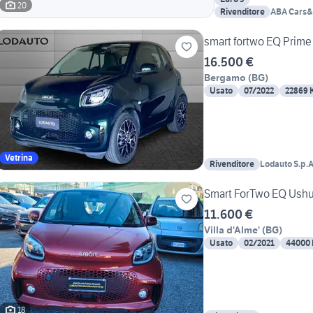
20
Rivenditore
ABA Cars&
smart fortwo EQ Prime
16.500 €
Bergamo
(
BG
)
Usato
07/2022
22869 
Vetrina
Rivenditore
Lodauto S.p.A
Smart ForTwo EQ Ushu
11.600 €
Villa d'Alme'
(
BG
)
Usato
02/2021
44000
18