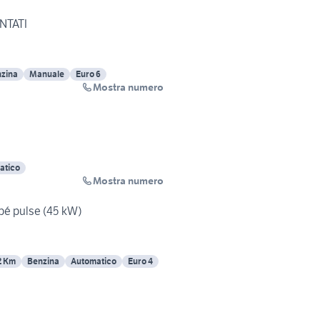
ENTATI
zina
Manuale
Euro 6
Mostra numero
atico
Mostra numero
pé pulse (45 kW)
2 Km
Benzina
Automatico
Euro 4