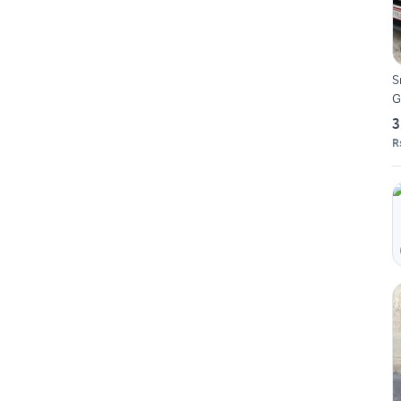
S
G
3
R