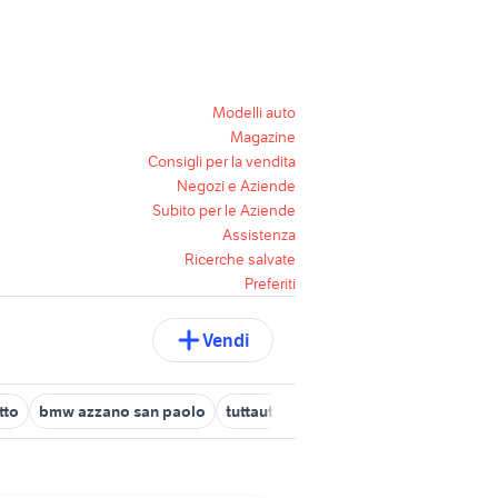
Modelli auto
Magazine
Consigli per la vendita
Negozi e Aziende
Subito per le Aziende
Assistenza
Ricerche salvate
Preferiti
Vendi
tto
bmw azzano san paolo
tuttauto ardesio
auto Cisano Berg