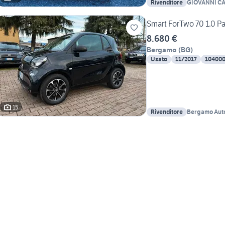
Rivenditore
GIOVANNI C
Smart ForTwo 70 1.0 P
8.680 €
Bergamo
(
BG
)
Usato
11/2017
10400
15
Rivenditore
Bergamo Auto