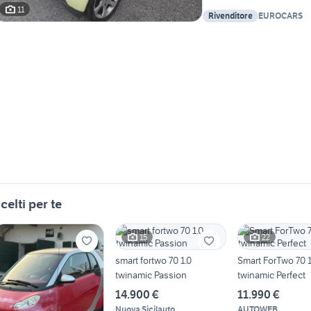
11
Rivenditore
EUROCARS
celti per te
15
22
smart fortwo 70 1.0
Smart ForTwo 70 1
twinamic Passion
twinamic Perfect
14.900 €
11.990 €
Nuova Sicilauto
AUTOWEB