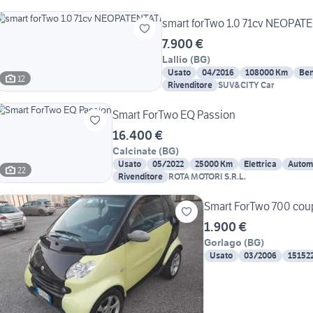
smart forTwo 1.0 71cv NEOPAT
7.900 €
Lallio
(
BG
)
Usato
04/2016
108000 Km
Ben
12
Rivenditore
SUV&CITY Car
Smart ForTwo EQ Passion
16.400 €
Calcinate
(
BG
)
Usato
05/2022
25000 Km
Elettrica
Autom
22
Rivenditore
ROTA MOTORI S.R.L.
Smart ForTwo 700 cou
1.900 €
Gorlago
(
BG
)
Usato
03/2006
15152