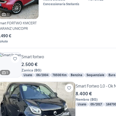
Concessionaria Stellantis
22
mart FORTWO KMCERT
ARANZ UNICOPR
.490 €
sAuto
Smart fortwo
2.500 €
Zanica
(
BG
)
5
Usato
06/2004
78500 Km
Benzina
Sequenziale
Euro
Smart Fortwo 1.0 - Ok 
8.400 €
Nembro
(
BG
)
Usato
05/2017
16670