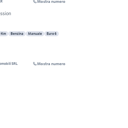
Mostra numero
AR
assion
0 Km
Benzina
Manuale
Euro 6
Mostra numero
mobili SRL