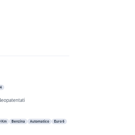
 4
Neopatentati
0 Km
Benzina
Automatico
Euro 6