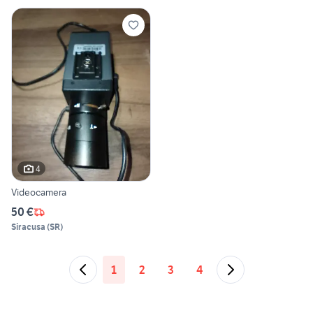
4
Videocamera
50 €
Siracusa
(
SR
)
1
2
3
4