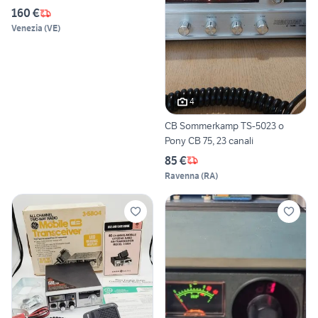
160 €
Venezia
(
VE
)
4
CB Sommerkamp TS-5023 o
Pony CB 75, 23 canali
85 €
Ravenna
(
RA
)