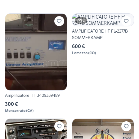
2
AMPLIFICATORE HF FL-2277B
SOMMERKAMP
600 €
Lomazzo
(
CO
)
Amplificatore HF 3409359489
300 €
Monserrato
(
CA
)