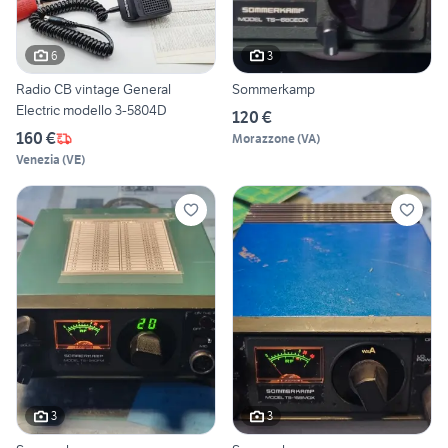
6
3
Radio CB vintage General
Sommerkamp
Electric modello 3-5804D
120 €
160 €
Morazzone
(
VA
)
Venezia
(
VE
)
3
3