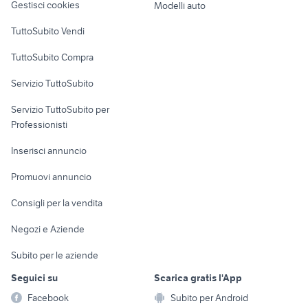
Gestisci cookies
Modelli auto
Case vacanza
TuttoSubito Vendi
Uffici e Locali
TuttoSubito Compra
commerciali
Servizio TuttoSubito
elettronica
per la casa e la
sports e hobby
Servizio TuttoSubito per
persona
Informatica
Animali
Professionisti
Arredamento e
Console e
Accessori per
Casalinghi
Inserisci annuncio
Videogiochi
animali
Elettrodomestici
Promuovi annuncio
Audio/Video
Musica e Film
Giardino e Fai da te
Consigli per la vendita
Fotografia
Libri e Riviste
Abbigliamento e
Negozi e Aziende
Telefonia
Strumenti Musicali
Accessori
Subito per le aziende
Sports
Tutto per i bambini
Seguici su
Scarica gratis l'App
Biciclette
Facebook
Subito per Android