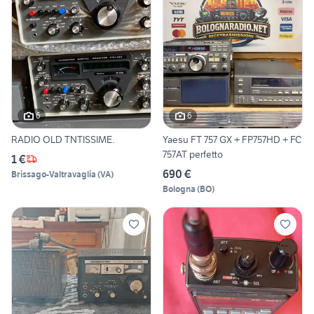
6
6
RADIO OLD TNTISSIME.
Yaesu FT 757 GX + FP757HD + FC
757AT perfetto
1 €
690 €
Brissago-Valtravaglia
(
VA
)
Bologna
(
BO
)