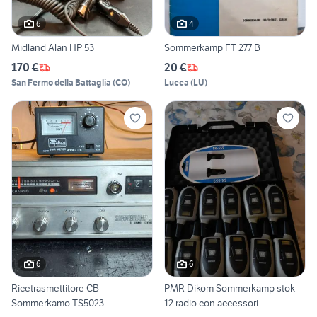
6
4
Midland Alan HP 53
Sommerkamp FT 277 B
170 €
20 €
San Fermo della Battaglia
(
CO
)
Lucca
(
LU
)
6
6
Ricetrasmettitore CB
PMR Dikom Sommerkamp stok
Sommerkamo TS5023
12 radio con accessori