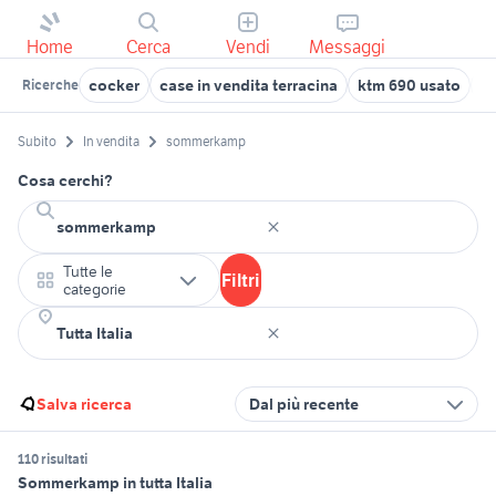
Home
Cerca
Vendi
Messaggi
cocker
case in vendita terracina
ktm 690 usato
m
Ricerche
Subito
In vendita
sommerkamp
Cosa cerchi?
Tutte le
Filtri
categorie
Salva ricerca
Dal più recente
110 risultati
Sommerkamp in tutta Italia