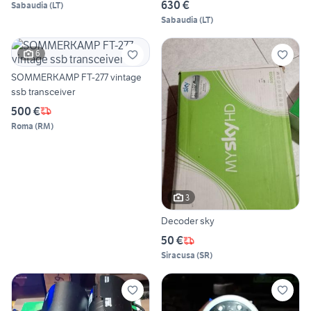
630 €
Sabaudia
(
LT
)
Sabaudia
(
LT
)
6
SOMMERKAMP FT-277 vintage
ssb transceiver
500 €
Roma
(
RM
)
3
Decoder sky
50 €
Siracusa
(
SR
)