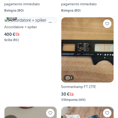
pagamento immediato
pagamento immediato
Bologna
(
BO
)
Bologna
(
BO
)
6
Accordatore + spiker
400 €
Scilla
(
RC
)
3
Sommerkamp FT 277E
30 €
Villimpenta
(
MN
)