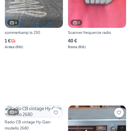
4
5
sommerkamp ts 250
Scanner frequenze radio
1 €
40 €
Ardea
(
RM
)
Roma
(
RM
)
6
Radio CB vintage Hy-Gain
modello 2680