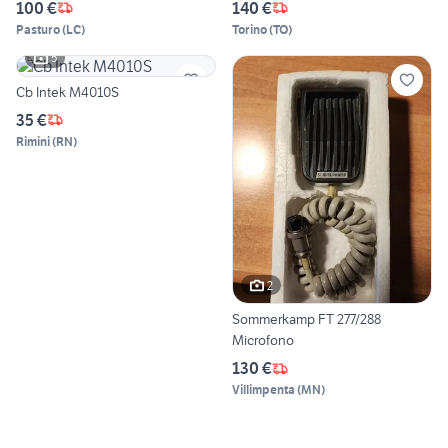
100 €
140 €
Pasturo
(
LC
)
Torino
(
TO
)
5
Cb Intek M4010S
35 €
Rimini
(
RN
)
2
Sommerkamp FT 277/288
Microfono
130 €
Villimpenta
(
MN
)