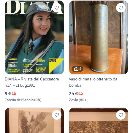
4
DIANA – Rivista del Cacciatore
Vaso di metallo ottenuto da
n.14 – 11 Lug1991
bomba
9 €
25 €
Torella del Sannio
(
CB
)
Zevio
(
VR
)