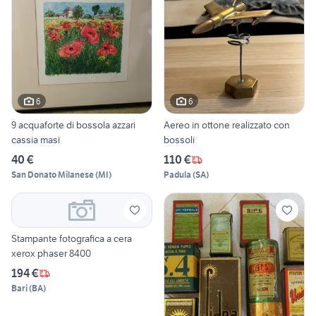
6
6
9 acquaforte di bossola azzari
Aereo in ottone realizzato con
cassia masi
bossoli
40 €
110 €
San Donato Milanese
(
MI
)
Padula
(
SA
)
Stampante fotografica a cera
xerox phaser 8400
194 €
Bari
(
BA
)