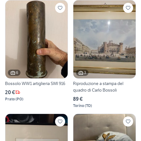
6
3
Bossolo WW1 artiglieria SMI 916
Riproduzione a stampa del
quadro di Carlo Bossoli
20 €
89 €
Prato
(
PO
)
Torino
(
TO
)