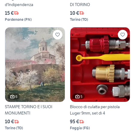
d'Indipendenza
DI TORINO
15 €
10 €
Pordenone
(
PN
)
Torino
(
TO
)
6
5
STAMPE TORINO E I SUOI
Blocco di culatta per pistola
MONUMENTI
Luger 9mm, set di 4
10 €
95 €
Torino
(
TO
)
Foggia
(
FG
)