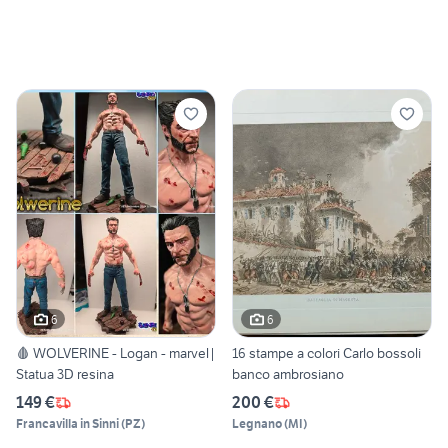
6
6
🩸 WOLVERINE - Logan - marvel|
16 stampe a colori Carlo bossoli
Statua 3D resina
banco ambrosiano
149 €
200 €
Francavilla in Sinni
(
PZ
)
Legnano
(
MI
)