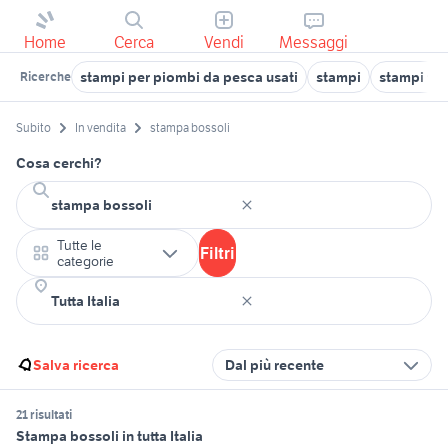
Home
Cerca
Vendi
Messaggi
stampi per piombi da pesca usati
stampi
stampi tag
Ricerche
Subito
In vendita
stampa bossoli
Cosa cerchi?
Tutte le
Filtri
categorie
Salva ricerca
Dal più recente
21 risultati
Stampa bossoli in tutta Italia