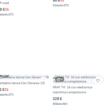
90 €
ff-road
Catania
(
CT
)
0 €
atania
(
CT
)
4
6
erbatoio tanica Cen Genesis 1/8
XRAY T4 ' 14 con elettronica
2 €
macchina competizione
atania
(
CT
)
329 €
Milano
(
MI
)