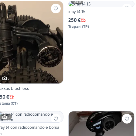
6
xray t4 15
250 €
Trapani
(
TP
)
3
raxxas brushless
50 €
atania
(
CT
)
6
ray t4 con radiocomando e borsa
m