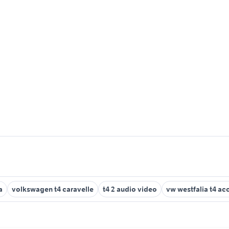
a
volkswagen t4 caravelle
t4 2 audio video
vw westfalia t4 ac