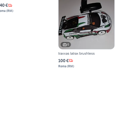
40 €
oma
(
RM
)
6
traxxas latrax brushless
100 €
Roma
(
RM
)