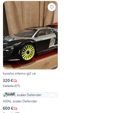
kyosho inferno gt2 ve
320 €
Catania
(
CT
)
6
AXIAL scaler Defender
600 €