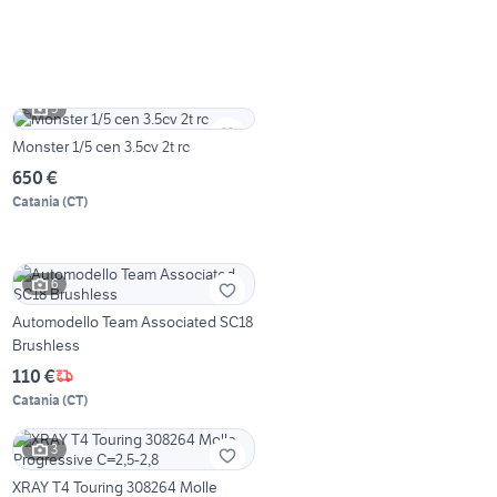
5
Monster 1/5 cen 3.5cv 2t rc
650 €
Catania
(
CT
)
6
Automodello Team Associated SC18
Brushless
110 €
Catania
(
CT
)
3
XRAY T4 Touring 308264 Molle