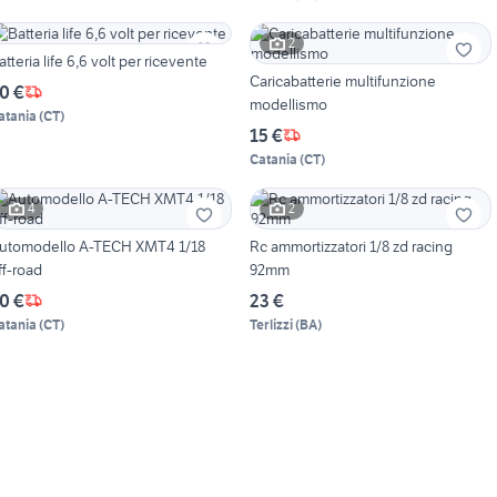
2
atteria life 6,6 volt per ricevente
Caricabatterie multifunzione
0 €
modellismo
atania
(
CT
)
15 €
Catania
(
CT
)
4
2
utomodello A-TECH XMT4 1/18
Rc ammortizzatori 1/8 zd racing
ff-road
92mm
0 €
23 €
atania
(
CT
)
Terlizzi
(
BA
)