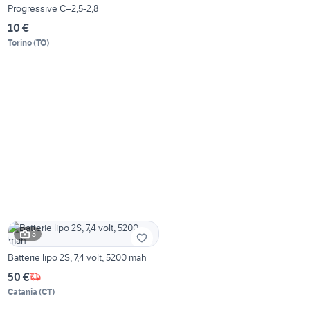
Progressive C=2,5-2,8
10 €
Torino
(
TO
)
3
Batterie lipo 2S, 7,4 volt, 5200 mah
50 €
Catania
(
CT
)