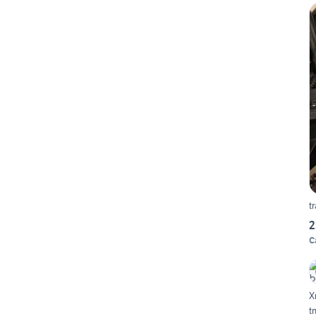
t
2
C
X
t