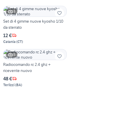
3
Set di 4 gimme nuove kyosho 1/10
da sterrato
12 €
Catania
(
CT
)
5
Radiocomando rc 2.4 ghz +
ricevente nuovo
48 €
Terlizzi
(
BA
)