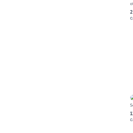
o
2
C
S
1
C