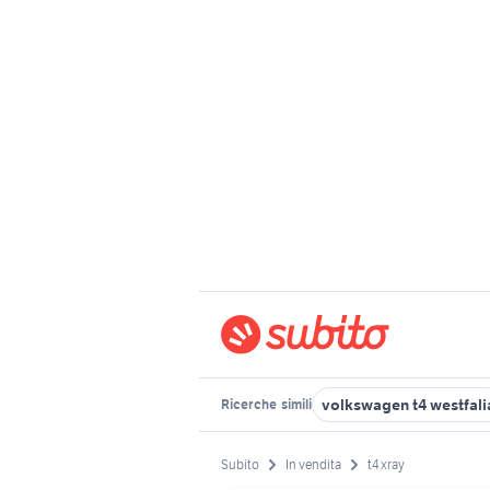
volkswagen t4 westfali
Ricerche
simili
Subito
In vendita
t4 xray