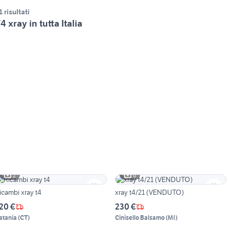
1 risultati
4 xray in tutta Italia
2
6
icambi xray t4
xray t4/21 (VENDUTO)
20 €
230 €
atania
(
CT
)
Cinisello Balsamo
(
MI
)