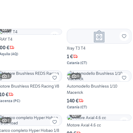
5
RAY T4
00 €
Xray T3 T4
'Aquila
(
AQ
)
1 €
Catania
(
CT
)
3
6
otore Brushless REDS Racing V8
Automodello Brushless 1/10
Macerick
10 €
140 €
iacenza
(
PC
)
Catania
(
CT
)
6
2
Motore Axial 4.6 cc
carico completo Hyper Hobao 1/8