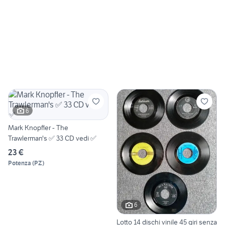
6
Mark Knopfler - The
Trawlerman's ✅️ 33 CD vedi ✅️
23 €
Potenza
(
PZ
)
6
Lotto 14 dischi vinile 45 giri senza