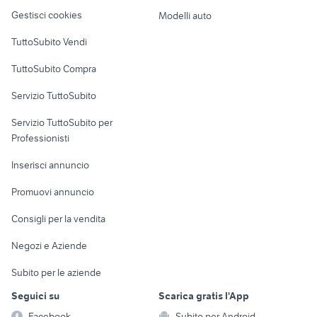
Veicoli commerciali
altro
Gestisci cookies
Modelli auto
Case vacanza
TuttoSubito Vendi
Uffici e Locali
TuttoSubito Compra
commerciali
Servizio TuttoSubito
elettronica
per la casa e la
sports e hobby
Servizio TuttoSubito per
persona
Informatica
Animali
Professionisti
Arredamento e
Console e
Accessori per
Casalinghi
Inserisci annuncio
Videogiochi
animali
Elettrodomestici
Promuovi annuncio
Audio/Video
Musica e Film
Giardino e Fai da te
Consigli per la vendita
Fotografia
Libri e Riviste
Abbigliamento e
Negozi e Aziende
Telefonia
Strumenti Musicali
Accessori
Subito per le aziende
Sports
Tutto per i bambini
Seguici su
Scarica gratis l'App
Biciclette
Facebook
Subito per Android