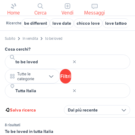
Home
Cerca
Vendi
Messaggi
be different
love date
chicco love
love tattoo
d
Ricerche
Subito
In vendita
to be loved
Cosa cerchi?
Tutte le
Filtri
categorie
Salva ricerca
Dal più recente
8 risultati
To be loved in tutta Italia