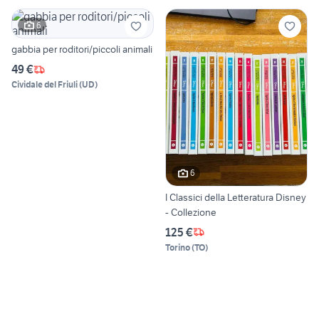
6
gabbia per roditori/piccoli animali
49 €
Cividale del Friuli
(
UD
)
6
I Classici della Letteratura Disney
- Collezione
125 €
Torino
(
TO
)