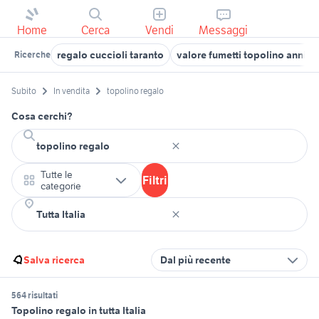
Home
Cerca
Vendi
Messaggi
regalo cuccioli taranto
valore fumetti topolino anni 7
Ricerche
Subito
In vendita
topolino regalo
Cosa cerchi?
Tutte le
Filtri
categorie
Salva ricerca
Dal più recente
564 risultati
Topolino regalo in tutta Italia