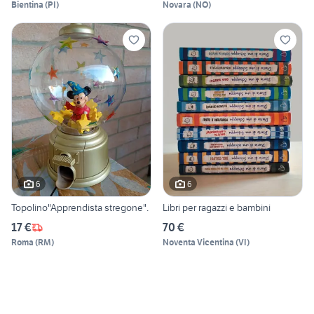
Bientina
(
PI
)
Novara
(
NO
)
6
6
Topolino"Apprendista stregone".
Libri per ragazzi e bambini
17 €
70 €
Roma
(
RM
)
Noventa Vicentina
(
VI
)