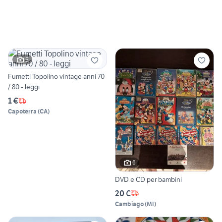
5
Fumetti Topolino vintage anni 70
/ 80 - leggi
1 €
Capoterra
(
CA
)
6
DVD e CD per bambini
20 €
Cambiago
(
MI
)