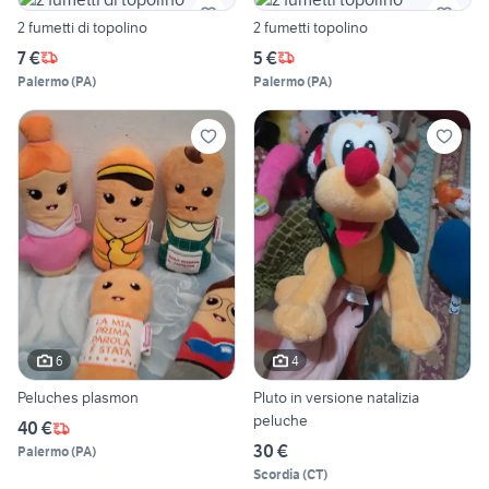
2 fumetti di topolino
2 fumetti topolino
7 €
5 €
Palermo
(
PA
)
Palermo
(
PA
)
6
4
Peluches plasmon
Pluto in versione natalizia
peluche
40 €
30 €
Palermo
(
PA
)
Scordia
(
CT
)