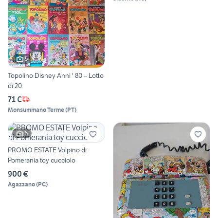
5
Topolino Disney Anni ' 80 – Lotto
di 20
71 €
Monsummano Terme
(
PT
)
5
PROMO ESTATE Volpino di
Pomerania toy cucciolo
900 €
Agazzano
(
PC
)