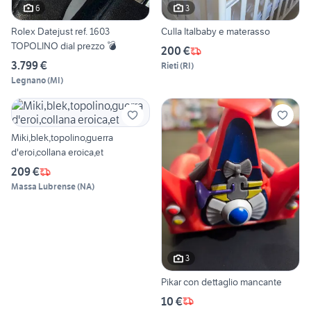
6
3
Rolex Datejust ref. 1603
Culla Italbaby e materasso
TOPOLINO dial prezzo 💣
200 €
3.799 €
Rieti
(
RI
)
Legnano
(
MI
)
Miki,blek,topolino,guerra
d'eroi,collana eroica,et
209 €
Massa Lubrense
(
NA
)
3
Pikar con dettaglio mancante
10 €