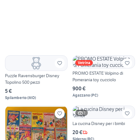
Vetrina
PROMO ESTATE Volpino di
Puzzle Ravensburger Disney
Pomerania toy cucciolo
Topolino 500 pezzi
900 €
5 €
Agazzano
(
PC
)
Spilamberto
(
MO
)
2
La cucina Disney per i bimbi
20 €
Siderno
(
RC
)