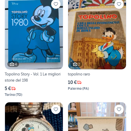
4
2
Topolino Story - Vol. 1 Le migliori
topolino raro
storie del 198
10 €
5 €
Palermo
(
PA
)
Torino
(
TO
)