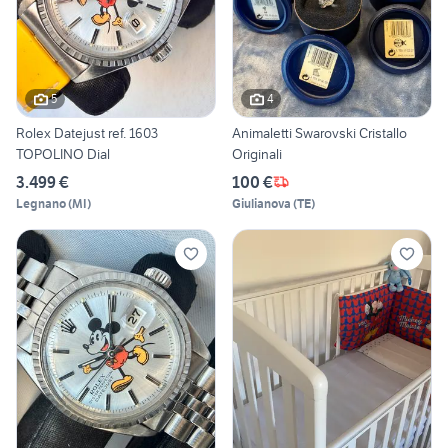
5
4
Rolex Datejust ref. 1603
Animaletti Swarovski Cristallo
TOPOLINO Dial
Originali
3.499 €
100 €
Legnano
(
MI
)
Giulianova
(
TE
)