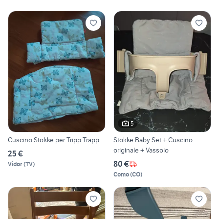
5
Cuscino Stokke per Tripp Trapp
Stokke Baby Set + Cuscino
originale + Vassoio
25 €
80 €
Vidor
(
TV
)
Como
(
CO
)