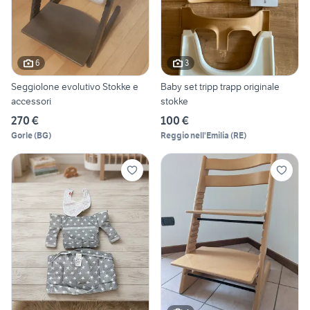
6
3
Seggiolone evolutivo Stokke e
Baby set tripp trapp originale
accessori
stokke
270 €
100 €
Gorle
(
BG
)
Reggio nell'Emilia
(
RE
)