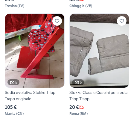
Treviso
(
TV
)
Chioggia
(
VE
)
5
5
Sedia evolutiva Stokke Tripp
Stokke Classic Cuscini per sedia
Trapp originale
Tripp Trapp
105 €
20 €
Manta
(
CN
)
Roma
(
RM
)