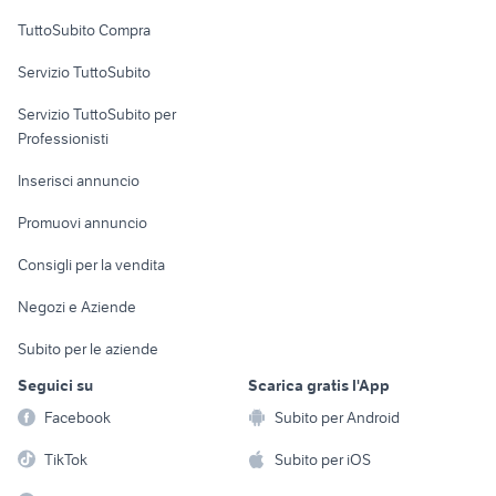
Uffici e Locali
TuttoSubito Compra
commerciali
Servizio TuttoSubito
elettronica
per la casa e la
sports e hobby
Servizio TuttoSubito per
persona
Informatica
Animali
Professionisti
Arredamento e
Console e
Accessori per
Casalinghi
Inserisci annuncio
Videogiochi
animali
Elettrodomestici
Promuovi annuncio
Audio/Video
Musica e Film
Giardino e Fai da te
Consigli per la vendita
Fotografia
Libri e Riviste
Abbigliamento e
Negozi e Aziende
Telefonia
Strumenti Musicali
Accessori
Subito per le aziende
Sports
Tutto per i bambini
Seguici su
Scarica gratis l'App
Biciclette
Facebook
Subito per Android
Collezionismo
TikTok
Subito per iOS