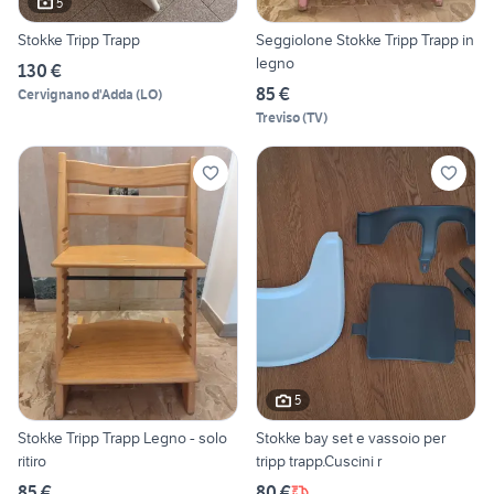
5
Stokke Tripp Trapp
Seggiolone Stokke Tripp Trapp in
legno
130 €
85 €
Cervignano d'Adda
(
LO
)
Treviso
(
TV
)
5
Stokke Tripp Trapp Legno - solo
Stokke bay set e vassoio per
ritiro
tripp trapp.Cuscini r
85 €
80 €