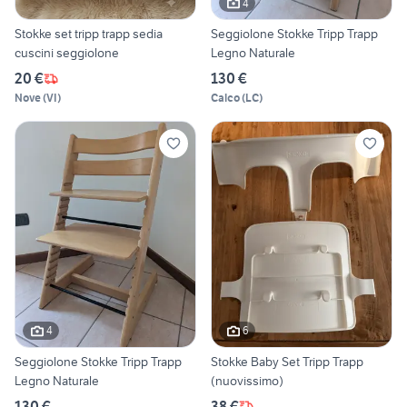
4
Stokke set tripp trapp sedia
Seggiolone Stokke Tripp Trapp
cuscini seggiolone
Legno Naturale
20 €
130 €
Nove
(
VI
)
Calco
(
LC
)
4
6
Seggiolone Stokke Tripp Trapp
Stokke Baby Set Tripp Trapp
Legno Naturale
(nuovissimo)
130 €
38 €