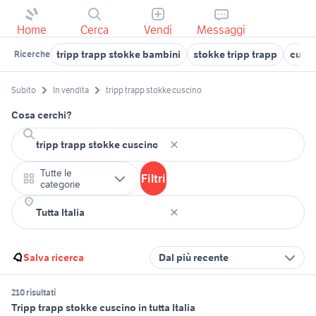
Home
Cerca
Vendi
Messaggi
tripp trapp stokke bambini
stokke tripp trapp
cusci
Ricerche
Subito
In vendita
tripp trapp stokke cuscino
Cosa cerchi?
Tutte le
Filtri
categorie
Salva ricerca
Dal più recente
210 risultati
Tripp trapp stokke cuscino in tutta Italia