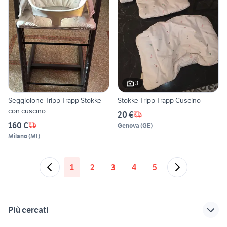
3
Seggiolone Tripp Trapp Stokke
Stokke Tripp Trapp Cuscino
con cuscino
20 €
160 €
Genova
(
GE
)
Milano
(
MI
)
1
2
3
4
5
Più cercati