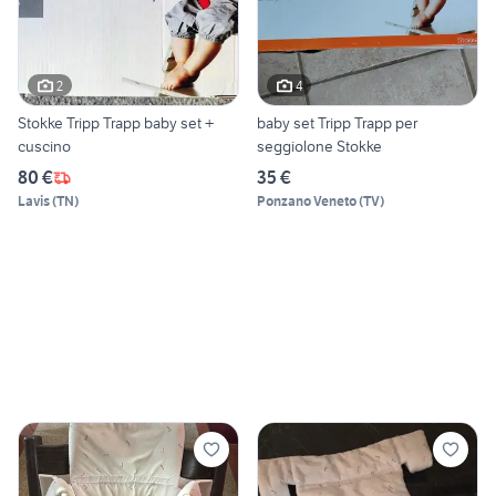
2
4
Stokke Tripp Trapp baby set +
baby set Tripp Trapp per
cuscino
seggiolone Stokke
80 €
35 €
Lavis
(
TN
)
Ponzano Veneto
(
TV
)