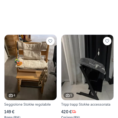
4
5
Seggiolone Stokke regolabile
Tripp trapp Stokke accessoriata
149 €
420 €
Roma
(
RM
)
Coriano
(
RN
)