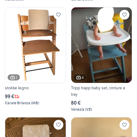
2
4
stokke legno
Tripp trapp baby set, cinture e
tray
99 €
80 €
Carate Brianza
(
MB
)
Venezia
(
VE
)