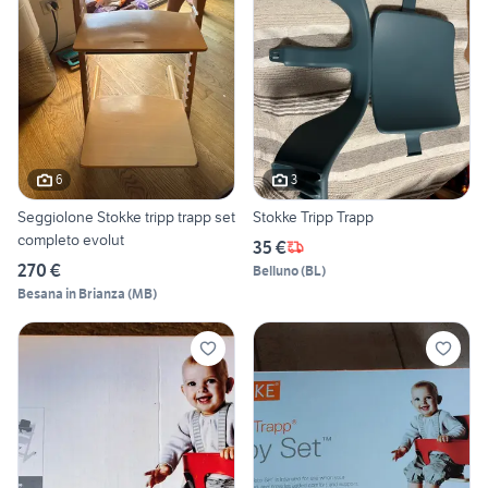
6
3
Seggiolone Stokke tripp trapp set
Stokke Tripp Trapp
completo evolut
35 €
270 €
Belluno
(
BL
)
Besana in Brianza
(
MB
)