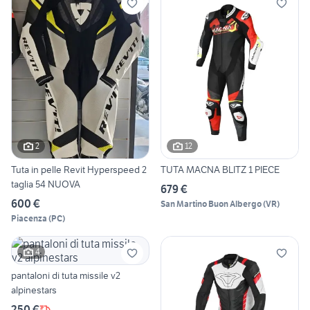
2
12
Tuta in pelle Revit Hyperspeed 2
TUTA MACNA BLITZ 1 PIECE
taglia 54 NUOVA
679 €
600 €
San Martino Buon Albergo
(
VR
)
Piacenza
(
PC
)
4
pantaloni di tuta missile v2
alpinestars
250 €