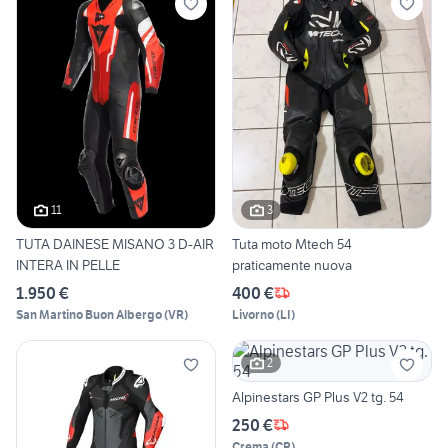
11
3
TUTA DAINESE MISANO 3 D-AIR
Tuta moto Mtech 54
INTERA IN PELLE
praticamente nuova
1.950 €
400 €
San Martino Buon Albergo
(
VR
)
Livorno
(
LI
)
2
Alpinestars GP Plus V2 tg. 54
250 €
Crema
(
CR
)