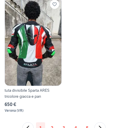
tuta divisibile Sparta ARES
tricolore giacca e pan
650 €
Verona
(
VR
)
1
2
3
4
5