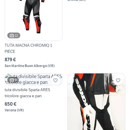
12
TUTA MACNA CHROMIQ 1
PIECE
879 €
San Martino Buon Albergo
(
VR
)
9
tuta divisibile Sparta ARES
tricolore giacca e pan
650 €
Verona
(
VR
)