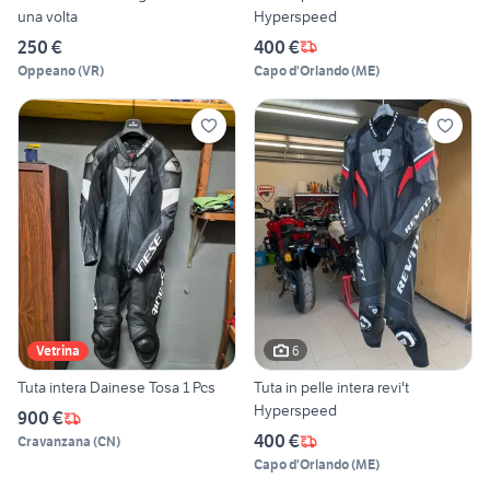
una volta
Hyperspeed
250 €
400 €
Oppeano
(
VR
)
Capo d'Orlando
(
ME
)
6
Vetrina
Tuta intera Dainese Tosa 1 Pcs
Tuta in pelle intera revi't
Hyperspeed
900 €
400 €
Cravanzana
(
CN
)
Capo d'Orlando
(
ME
)