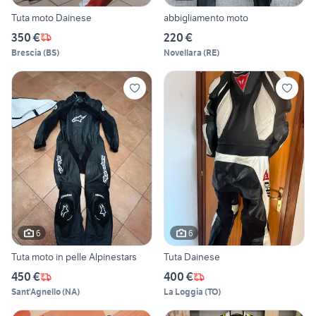
Tuta moto Dainese
abbigliamento moto
350 €
220 €
Brescia
(
BS
)
Novellara
(
RE
)
6
6
Tuta moto in pelle Alpinestars
Tuta Dainese
450 €
400 €
Sant'Agnello
(
NA
)
La Loggia
(
TO
)