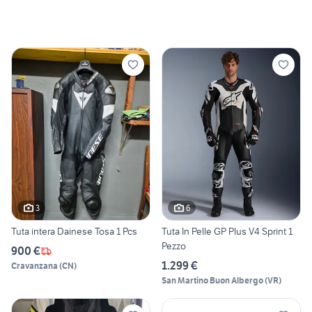
3
6
Tuta intera Dainese Tosa 1 Pcs
Tuta In Pelle GP Plus V4 Sprint 1
Pezzo
900 €
1.299 €
Cravanzana
(
CN
)
San Martino Buon Albergo
(
VR
)