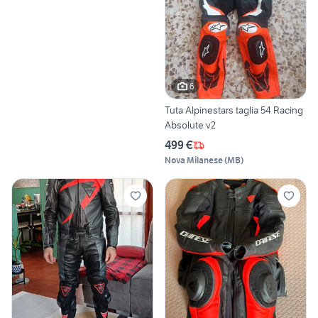
6
Tuta Alpinestars taglia 54 Racing
Absolute v2
499 €
Nova Milanese
(
MB
)