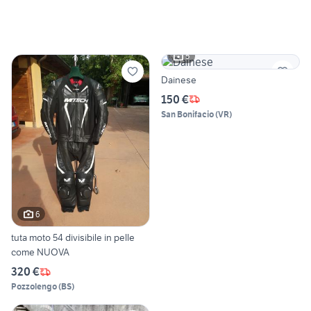
5
Dainese
150 €
San Bonifacio
(
VR
)
6
tuta moto 54 divisibile in pelle
come NUOVA
320 €
Pozzolengo
(
BS
)