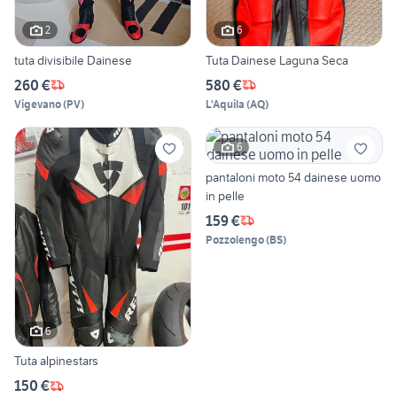
2
6
tuta divisibile Dainese
Tuta Dainese Laguna Seca
260 €
580 €
Vigevano
(
PV
)
L'Aquila
(
AQ
)
6
pantaloni moto 54 dainese uomo
in pelle
159 €
Pozzolengo
(
BS
)
6
Tuta alpinestars
150 €