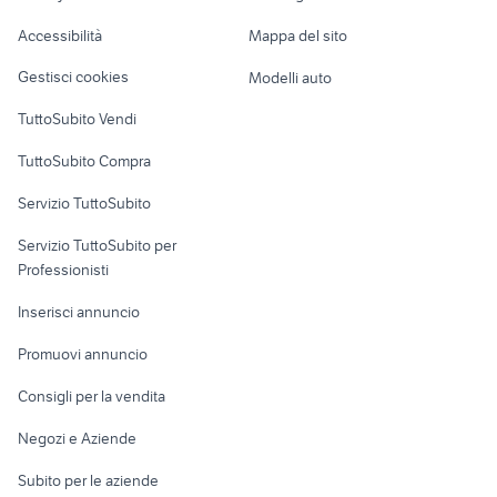
case in affitto orvieto
affitto casarsa della delizia
Caravan e Camper
Accessibilità
Mappa del sito
lml star 200
yamaha yzf r125
Loft, mansarde e
Veicoli commerciali
altro
Gestisci cookies
Modelli auto
Case vacanza
TuttoSubito Vendi
Uffici e Locali
TuttoSubito Compra
commerciali
Servizio TuttoSubito
elettronica
per la casa e la
sports e hobby
Servizio TuttoSubito per
persona
Informatica
Animali
Professionisti
Arredamento e
Console e
Accessori per
Casalinghi
Inserisci annuncio
Videogiochi
animali
Elettrodomestici
Promuovi annuncio
Audio/Video
Musica e Film
Giardino e Fai da te
Consigli per la vendita
Fotografia
Libri e Riviste
Abbigliamento e
Negozi e Aziende
Telefonia
Strumenti Musicali
Accessori
Subito per le aziende
Sports
Tutto per i bambini