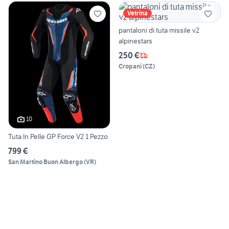
Vetrina
pantaloni di tuta missile v2
alpinestars
250 €
Cropani
(
CZ
)
10
Tuta In Pelle GP Force V2 1 Pezzo
799 €
San Martino Buon Albergo
(
VR
)