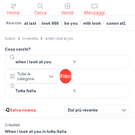
Home
Cerca
Vendi
Messaggi
at last
look 986
be you
mtb look
canon at1
at
Ricerche
Subito
In vendita
when i look at you
Cosa cerchi?
Tutte le
Filtri
categorie
Salva ricerca
Dal più recente
2 risultati
When i look at you in tutta Italia