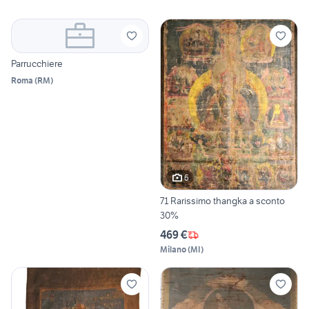
Parrucchiere
Roma
(
RM
)
6
71 Rarissimo thangka a sconto
30%
469 €
Milano
(
MI
)