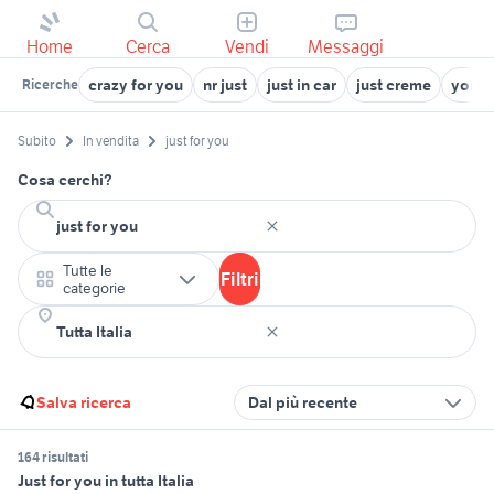
Home
Cerca
Vendi
Messaggi
crazy for you
nr just
just in car
just creme
you 
Ricerche
Subito
In vendita
just for you
Cosa cerchi?
Tutte le
Filtri
categorie
Salva ricerca
Dal più recente
164 risultati
Just for you in tutta Italia