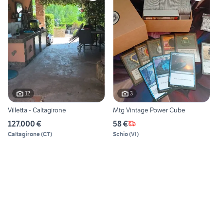
12
3
Villetta - Caltagirone
Mtg Vintage Power Cube
127.000 €
58 €
Caltagirone
(
CT
)
Schio
(
VI
)