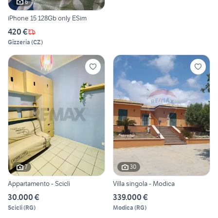
6
iPhone 15 128Gb only ESim
420 €
Gizzeria
(
CZ
)
7
30
Appartamento - Scicli
Villa singola - Modica
30.000 €
339.000 €
Scicli
(
RG
)
Modica
(
RG
)