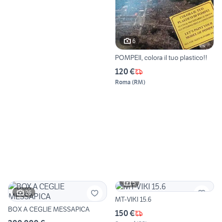
6
POMPEII, colora il tuo plastico!!
120 €
Roma
(
RM
)
5
26
MT-VIKI 15.6
BOX A CEGLIE MESSAPICA
150 €