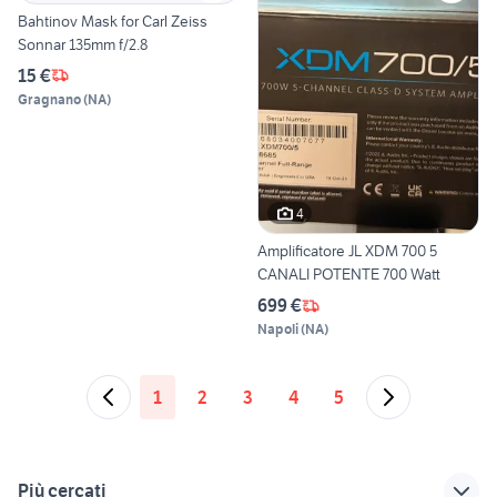
Bahtinov Mask for Carl Zeiss
Sonnar 135mm f/2.8
15 €
Gragnano
(
NA
)
4
Amplificatore JL XDM 700 5
CANALI POTENTE 700 Watt
699 €
Napoli
(
NA
)
1
2
3
4
5
Più cercati