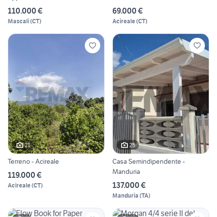
110.000 €
69.000 €
Mascali
(
CT
)
Acireale
(
CT
)
21
25
Terreno - Acireale
Casa Semindipendente -
Manduria
119.000 €
137.000 €
Acireale
(
CT
)
Manduria
(
TA
)