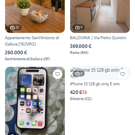
30
9
Appartamento Sant'Antonio di
BALDUINA | Via Pietro Quintini
Gallura [762VRG]
369.000 €
260.000 €
Roma
(
RM
)
Sant'Antonio di Gallura
(
OT
)
6
iPhone 15 128 gb only E sim
420 €
Gizzeria
(
CZ
)