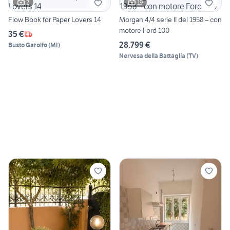
2
19
Flow Book for Paper Lovers 14
Morgan 4/4 serie II del 1958 – con
motore Ford 100
35 €
28.799 €
Busto Garolfo
(
MI
)
Nervesa della Battaglia
(
TV
)