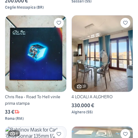
200.000 €
Sassari
(
SS
)
Ceglie Messapica
(
BR
)
19
Chris Rea - Road To Hell vinile
4 LOCALI A ALGHERO
prima stampa
330.000 €
33 €
Alghero
(
SS
)
Roma
(
RM
)
4