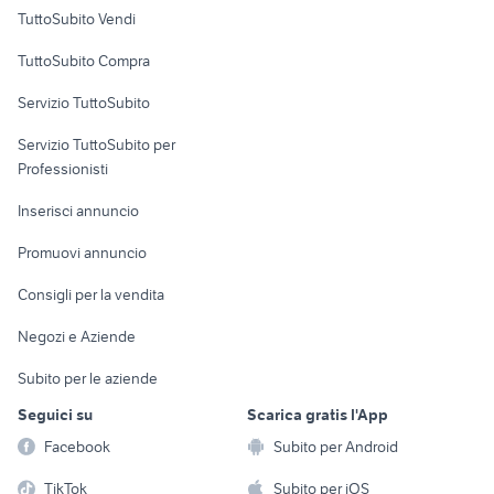
Case vacanza
TuttoSubito Vendi
Uffici e Locali
TuttoSubito Compra
commerciali
Servizio TuttoSubito
elettronica
per la casa e la
sports e hobby
Servizio TuttoSubito per
persona
Informatica
Animali
Professionisti
Arredamento e
Console e
Accessori per
Casalinghi
Inserisci annuncio
Videogiochi
animali
Elettrodomestici
Promuovi annuncio
Audio/Video
Musica e Film
Giardino e Fai da te
Consigli per la vendita
Fotografia
Libri e Riviste
Abbigliamento e
Negozi e Aziende
Telefonia
Strumenti Musicali
Accessori
Subito per le aziende
Sports
Tutto per i bambini
Seguici su
Scarica gratis l'App
Biciclette
Facebook
Subito per Android
Collezionismo
TikTok
Subito per iOS