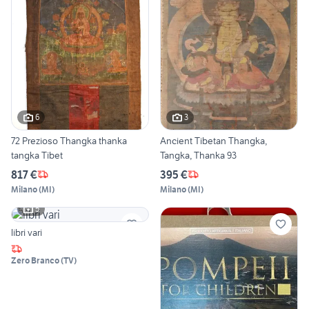
6
3
72 Prezioso Thangka thanka
Ancient Tibetan Thangka,
tangka Tibet
Tangka, Thanka 93
817 €
395 €
Milano
(
MI
)
Milano
(
MI
)
5
libri vari
Zero Branco
(
TV
)