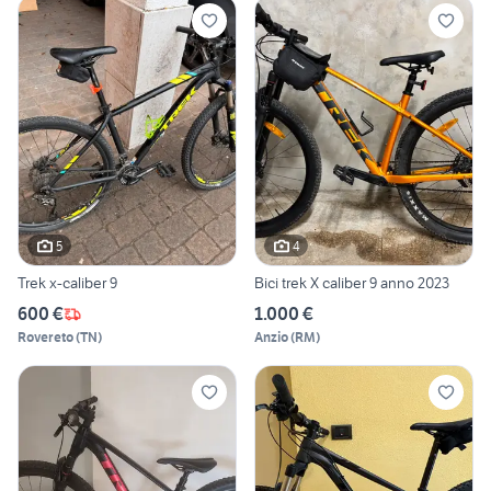
5
4
Trek x-caliber 9
Bici trek X caliber 9 anno 2023
600 €
1.000 €
Rovereto
(
TN
)
Anzio
(
RM
)