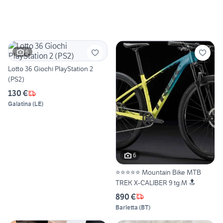
6
Lotto 36 Giochi PlayStation 2
(PS2)
130 €
Galatina
(
LE
)
6
⭐⭐⭐⭐⭐ Mountain Bike MTB
TREK X-CALIBER 9 tg.M 🔝
890 €
Barletta
(
BT
)