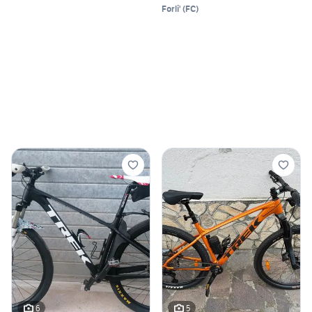
Forli'
(
FC
)
6
5