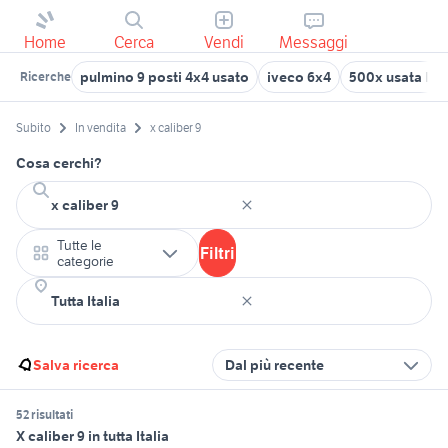
Home
Cerca
Vendi
Messaggi
pulmino 9 posti 4x4 usato
iveco 6x4
500x usata lec
Ricerche
Subito
In vendita
x caliber 9
Cosa cerchi?
Tutte le
Filtri
categorie
Salva ricerca
Dal più recente
52 risultati
X caliber 9 in tutta Italia