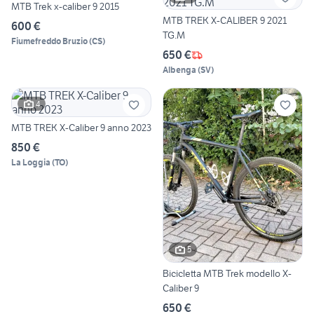
MTB Trek x-caliber 9 2015
MTB TREK X-CALIBER 9 2021
600 €
TG.M
Fiumefreddo Bruzio
(
CS
)
650 €
Albenga
(
SV
)
4
MTB TREK X-Caliber 9 anno 2023
850 €
La Loggia
(
TO
)
5
Bicicletta MTB Trek modello X-
Caliber 9
650 €