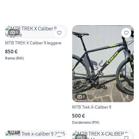
6
MTB TREK X Caliber 9 leggere
850 €
Roma
(
RM
)
6
MTB Trek X-Caliber 9
500 €
Cordenons
(
PN
)
6
5