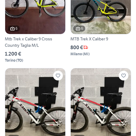
6
6
Mtb Trek x Caliber 9 Cross
MTB Trek X Caliber 9
Country Taglia M/L
800 €
1.200 €
Milano
(
MI
)
Torino
(
TO
)