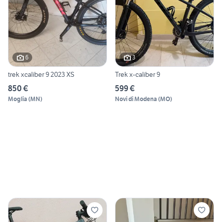
6
3
trek xcaliber 9 2023 XS
Trek x-caliber 9
850 €
599 €
Moglia
(
MN
)
Novi di Modena
(
MO
)