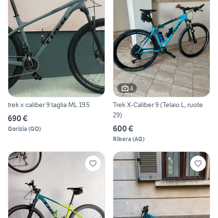
4
trek x caliber 9 taglia ML 19.5
Trek X-Caliber 9 (Telaio L, ruote
29)
690 €
600 €
Gorizia
(
GO
)
Ribera
(
AG
)