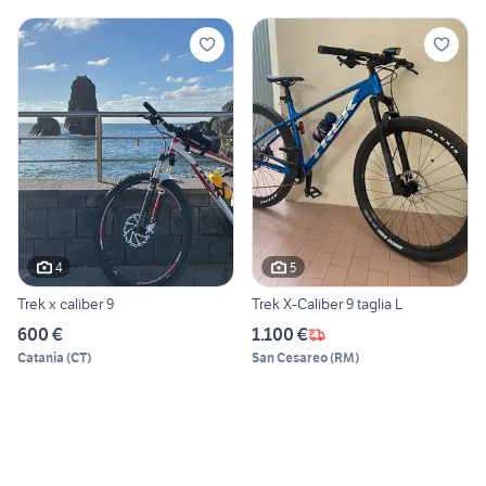
4
5
Trek x caliber 9
Trek X-Caliber 9 taglia L
600 €
1.100 €
Catania
(
CT
)
San Cesareo
(
RM
)