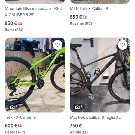
Mountain Bike muscolare TREK
MTB Trek X-Caliber 9
X-CALIBER 9 29"
850 €
850 €
Rosarno
(
RC
)
Roma
(
RM
)
6
5
Trek - X-Caliber 9
Mtb trek x caliber 9 Taglia XL
600 €
750 €
Cesena
(
FC
)
Aprilia
(
LT
)