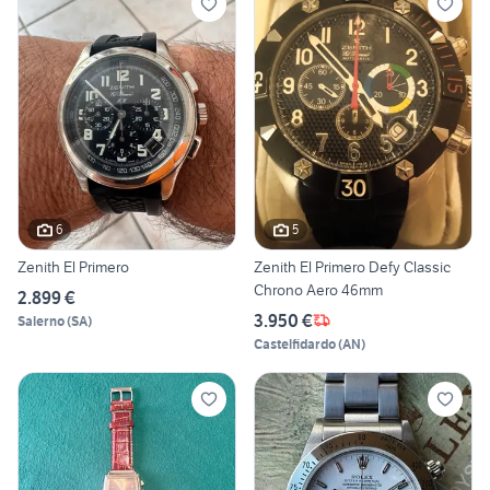
6
5
Zenith El Primero
Zenith El Primero Defy Classic
Chrono Aero 46mm
2.899 €
3.950 €
Salerno
(
SA
)
Castelfidardo
(
AN
)