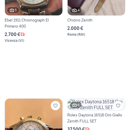
5
4
Ebel 1911 Chronograph El
Chrono Zenith
Primero 400
2.000 €
2.700 €
Roma
(
RM
)
Vicenza
(
VI
)
6
Rolex Daytona 16518 Oro Giallo
Zenith FULL SET
37.500 €