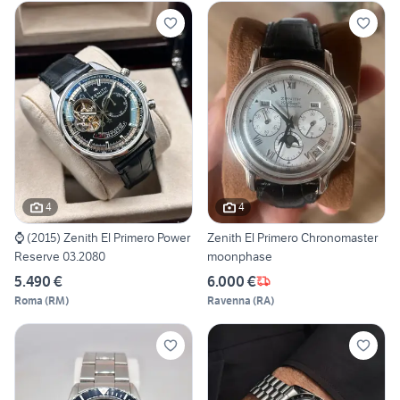
4
4
⌚ (2015) Zenith El Primero Power
Zenith El Primero Chronomaster
Reserve 03.2080
moonphase
5.490 €
6.000 €
Roma
(
RM
)
Ravenna
(
RA
)