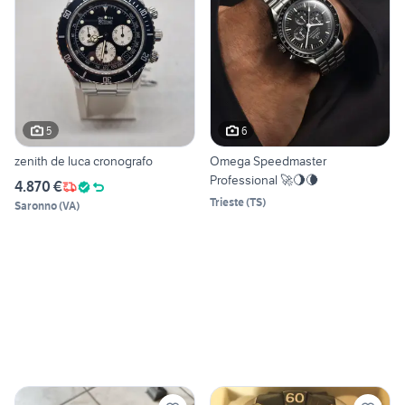
5
6
zenith de luca cronografo
Omega Speedmaster
Professional 🚀🌖🌘
4.870 €
Trieste
(
TS
)
Saronno
(
VA
)