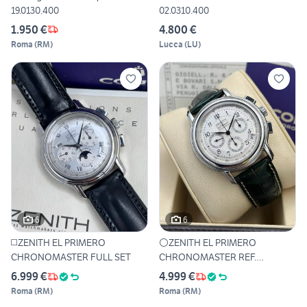
19.0130.400
02.0310.400
1.950 €
4.800 €
Roma
(
RM
)
Lucca
(
LU
)
6
6
◻️ZENITH EL PRIMERO
⚪️ZENITH EL PRIMERO
CHRONOMASTER FULL SET
CHRONOMASTER REF.
14/010240400
6.999 €
4.999 €
Roma
(
RM
)
Roma
(
RM
)