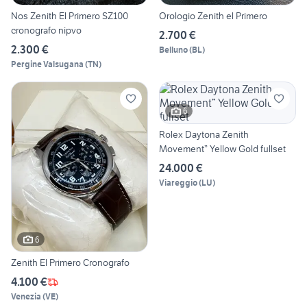
Nos Zenith El Primero SZ100
Orologio Zenith el Primero
cronografo nipvo
2.700 €
2.300 €
Belluno
(
BL
)
Pergine Valsugana
(
TN
)
6
Rolex Daytona Zenith
Movement” Yellow Gold fullset
24.000 €
Viareggio
(
LU
)
6
Zenith El Primero Cronografo
4.100 €
Venezia
(
VE
)