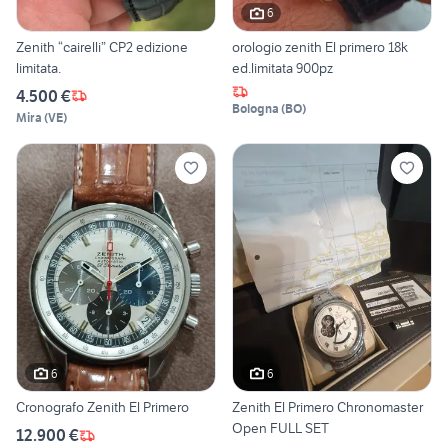
6
Zenith “cairelli” CP2 edizione
orologio zenith El primero 18k
limitata.
ed.limitata 900pz
4.500 €
Bologna
(
BO
)
Mira
(
VE
)
6
6
Cronografo Zenith El Primero
Zenith El Primero Chronomaster
Open FULL SET
12.900 €