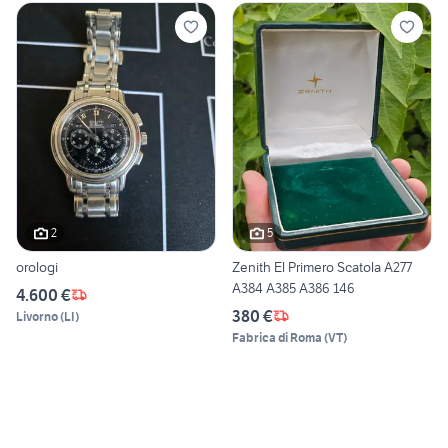
2
5
orologi
Zenith El Primero Scatola A277
A384 A385 A386 146
4.600 €
380 €
Livorno
(
LI
)
Fabrica di Roma
(
VT
)