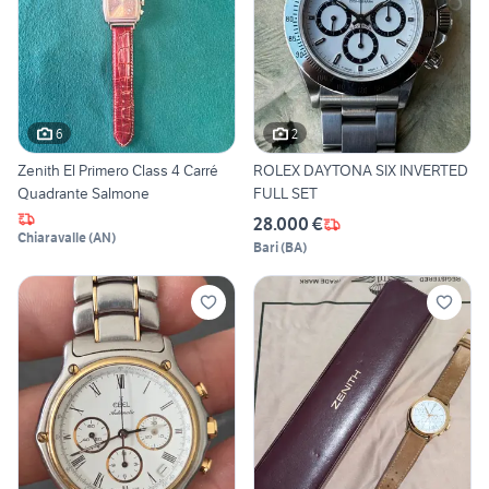
6
2
Zenith El Primero Class 4 Carré
ROLEX DAYTONA SIX INVERTED
Quadrante Salmone
FULL SET
28.000 €
Chiaravalle
(
AN
)
Bari
(
BA
)