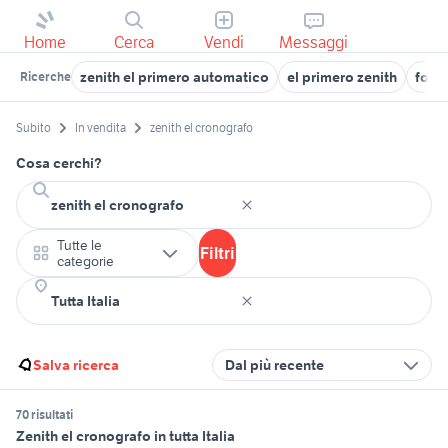
Home
Cerca
Vendi
Messaggi
zenith el primero automatico
el primero zenith
foss
Ricerche
Subito
In vendita
zenith el cronografo
Cosa cerchi?
Tutte le
Filtri
categorie
Salva ricerca
Dal più recente
70 risultati
Zenith el cronografo in tutta Italia