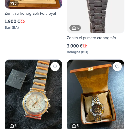
6
Zenith crhonograph Port royal
1.900 €
Bari
(
BA
)
6
Zenith el primero cronografo
3.000 €
Bologna
(
BO
)
6
5