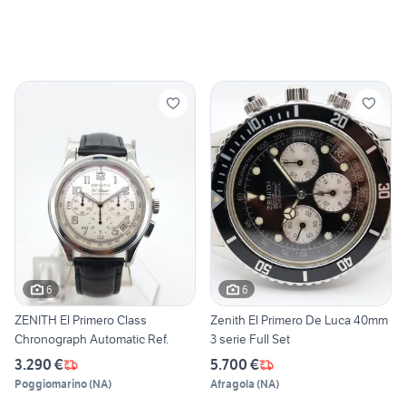
6
6
ZENITH El Primero Class
Zenith El Primero De Luca 40mm
Chronograph Automatic Ref.
3 serie Full Set
3.290 €
5.700 €
Poggiomarino
(
NA
)
Afragola
(
NA
)