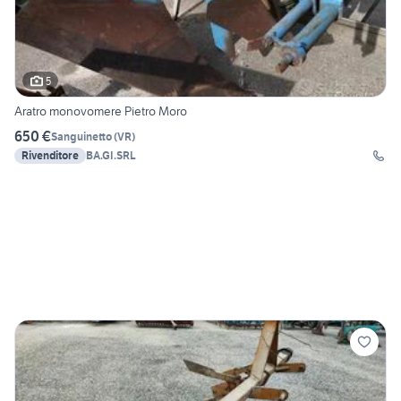
5
Aratro monovomere Pietro Moro
650 €
Sanguinetto
(
VR
)
Rivenditore
BA.GI.SRL