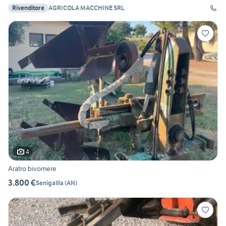
Rivenditore
AGRICOLA MACCHINE SRL
4
Aratro bivomere
3.800 €
Senigallia
(
AN
)