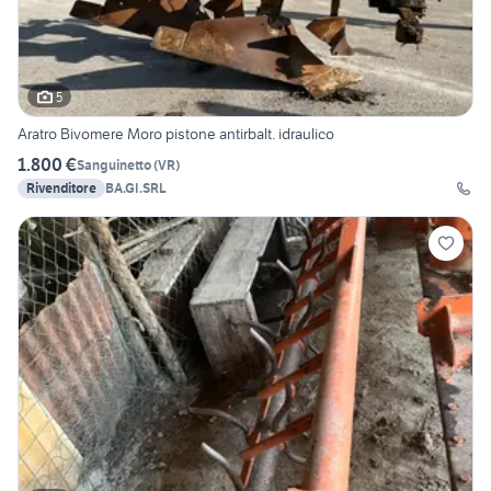
5
Aratro Bivomere Moro pistone antirbalt. idraulico
1.800 €
Sanguinetto
(
VR
)
Rivenditore
BA.GI.SRL