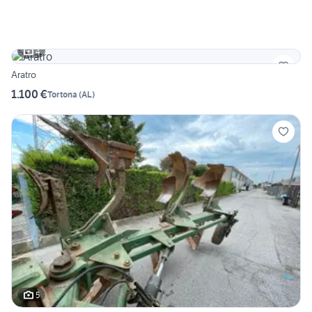
4
Aratro
1.100 €
Tortona
(
AL
)
5