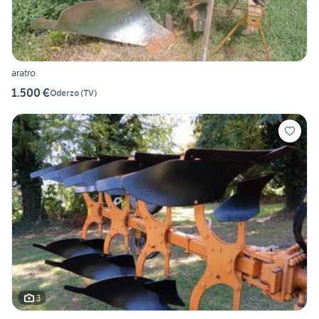
aratro
1.500 €
Oderzo
(
TV
)
3