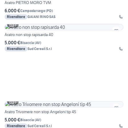
Aratro PIETRO MORO TVM
6.000 €
Campodarsego
(
PD
)
Rivenditore
GAIANI RINO SAS
8
Aratro non stop rapisarda 40
5.000 €
Bisaccia
(
AV
)
Rivenditore
Sud Cereali S.r.l
6
Aratro Trivomere non stop Angeloni tip 45
5.000 €
Bisaccia
(
AV
)
Rivenditore
Sud Cereali S.r.l