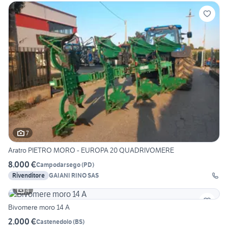
7
Aratro PIETRO MORO - EUROPA 20 QUADRIVOMERE
8.000 €
Campodarsego
(
PD
)
Rivenditore
GAIANI RINO SAS
4
Bivomere moro 14 A
2.000 €
Castenedolo
(
BS
)