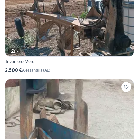
6
Trivomero Moro
2.500 €
Alessandria
(
AL
)