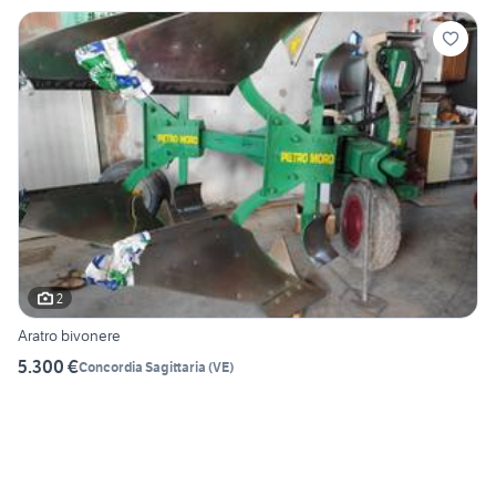
2
Aratro bivonere
5.300 €
Concordia Sagittaria
(
VE
)