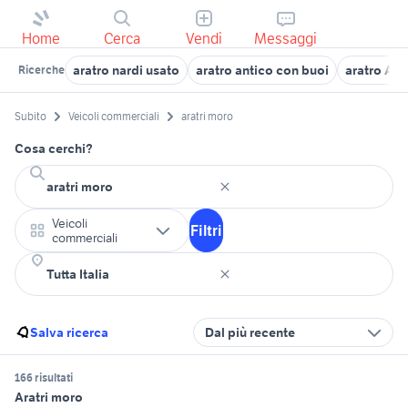
Home
Cerca
Vendi
Messaggi
aratro nardi usato
aratro antico con buoi
aratro Ab
Ricerche
Subito
Veicoli commerciali
aratri moro
Cosa cerchi?
Veicoli
Filtri
commerciali
Salva ricerca
Dal più recente
166 risultati
Aratri moro