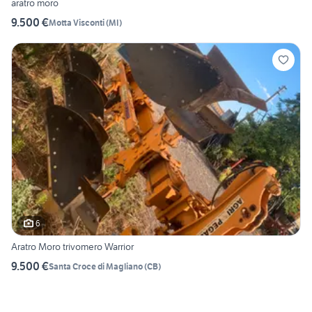
aratro moro
9.500 €
Motta Visconti
(
MI
)
6
Aratro Moro trivomero Warrior
9.500 €
Santa Croce di Magliano
(
CB
)