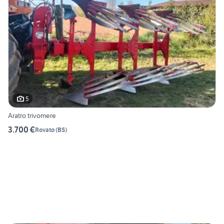
5
Aratro trivomere
3.700 €
Rovato
(
BS
)