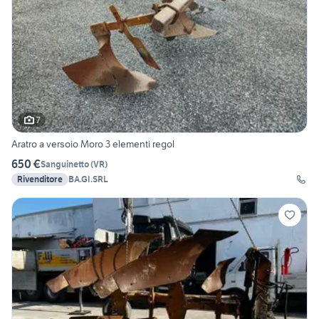
7
Aratro a versoio Moro 3 elementi regol
650 €
Sanguinetto
(
VR
)
Rivenditore
BA.GI.SRL