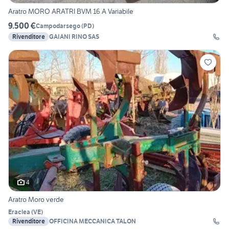
Aratro MORO ARATRI BVM 16 A Variabile
9.500 €
Campodarsego
(
PD
)
Rivenditore
GAIANI RINO SAS
4
Aratro Moro verde
Eraclea
(
VE
)
Rivenditore
OFFICINA MECCANICA TALON