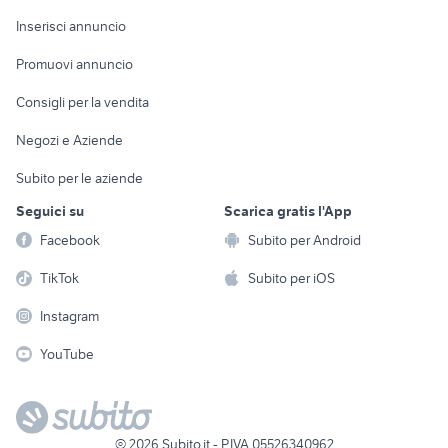
Arredamento e
Console e
Accessori per
Casalinghi
Inserisci annuncio
Videogiochi
animali
Elettrodomestici
Promuovi annuncio
Audio/Video
Musica e Film
Giardino e Fai da te
Consigli per la vendita
Fotografia
Libri e Riviste
Abbigliamento e
Negozi e Aziende
Telefonia
Strumenti Musicali
Accessori
Subito per le aziende
Sports
Tutto per i bambini
Seguici su
Scarica gratis l'App
Biciclette
Facebook
Subito per Android
Collezionismo
TikTok
Subito per iOS
Instagram
YouTube
©
2026
Subito.it - P.IVA 05526340962