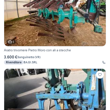
5
Aratro trivomere Pietro Moro con ali a stecche
3.600 €
Sanguinetto
(
VR
)
Rivenditore
BA.GI.SRL