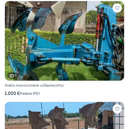
5
Aratro monovomere voltaorecchio
1.050 €
Padova
(
PD
)