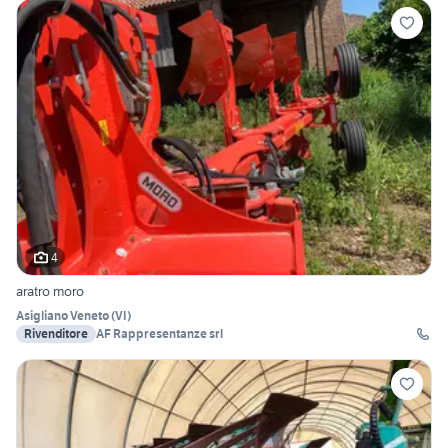
4
aratro moro
Asigliano Veneto
(
VI
)
Rivenditore
AF Rappresentanze srl