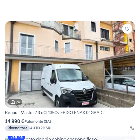
24
Renault Master 2.3 dCi 135Cv FRIGO FNAX 0° GRADI
14.990 €
Palomonte
(
SA
)
Rivenditore
AUTO 2C SRL
Vetrina