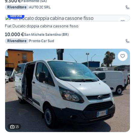
9.300 €
Palomonte
(
SA
)
Rivenditore
AUTO 2C SRL
Vetrina
Fiat Ducato doppia cabina cassone fisso
10.000 €
San Michele Salentino
(
BR
)
Rivenditore
Pronto Car Sud
15