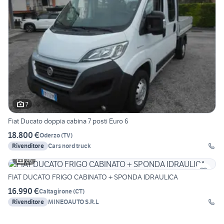
7
Fiat Ducato doppia cabina 7 posti Euro 6
18.800 €
Oderzo
(
TV
)
Rivenditore
Cars nord truck
26
FIAT DUCATO FRIGO CABINATO + SPONDA IDRAULICA
16.990 €
Caltagirone
(
CT
)
Rivenditore
MINEOAUTO S.R.L