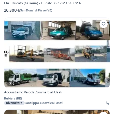
FIAT Ducato (4ª serie) - Ducato 35 2.2 Mjt 140CV A
16.300 €
San Dona' di Piave
(
VE
)
2
Acquistiamo Veicoli Commerciali Usati
Rubiera
(
RE
)
Rivenditore
Sanfilippo Autoveicoli Usati