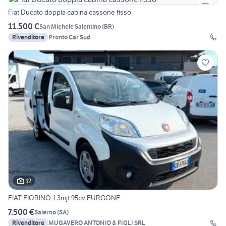
Fiat Ducato doppia cabina cassone fisso
11.500 €
San Michele Salentino
(
BR
)
Rivenditore
Pronto Car Sud
12
FIAT FIORINO 1.3mjt 95cv FURGONE
7.500 €
Salerno
(
SA
)
Rivenditore
MUGAVERO ANTONIO & FIGLI SRL