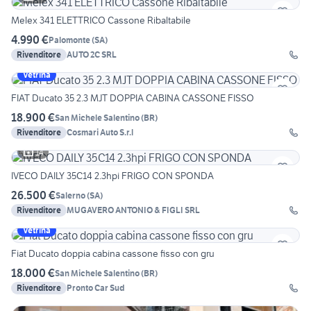
Melex 341 ELETTRICO Cassone Ribaltabile
4.990 €
Palomonte
(
SA
)
Rivenditore
AUTO 2C SRL
Vetrina
FIAT Ducato 35 2.3 MJT DOPPIA CABINA CASSONE FISSO
18.900 €
San Michele Salentino
(
BR
)
Rivenditore
Cosmari Auto S.r.l
14
IVECO DAILY 35C14 2.3hpi FRIGO CON SPONDA
26.500 €
Salerno
(
SA
)
Rivenditore
MUGAVERO ANTONIO & FIGLI SRL
Vetrina
Fiat Ducato doppia cabina cassone fisso con gru
18.000 €
San Michele Salentino
(
BR
)
Rivenditore
Pronto Car Sud