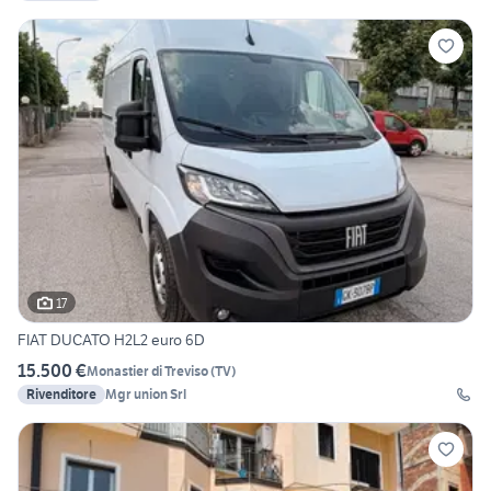
17
FIAT DUCATO H2L2 euro 6D
15.500 €
Monastier di Treviso
(
TV
)
Rivenditore
Mgr union Srl