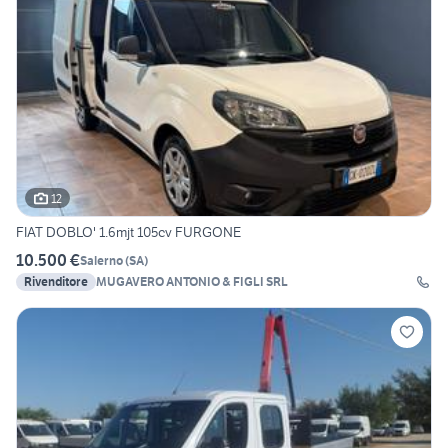
12
FIAT DOBLO' 1.6mjt 105cv FURGONE
10.500 €
Salerno
(
SA
)
Rivenditore
MUGAVERO ANTONIO & FIGLI SRL