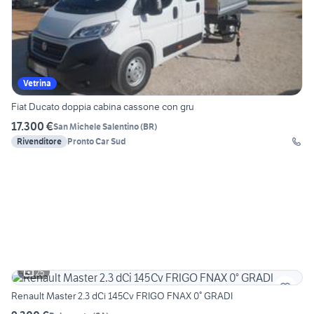
Vetrina
Fiat Ducato doppia cabina cassone con gru
17.300 €
San Michele Salentino
(
BR
)
Rivenditore
Pronto Car Sud
25
Renault Master 2.3 dCi 145Cv FRIGO FNAX 0° GRADI