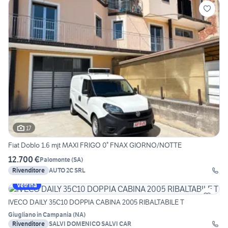
17
Fiat Doblo 1.6 mjt MAXI FRIGO 0° FNAX GIORNO/NOTTE
12.700 €
Palomonte
(
SA
)
Rivenditore
AUTO 2C SRL
Vetrina
IVECO DAILY 35C10 DOPPIA CABINA 2005 RIBALTABILE T
Giugliano in Campania
(
NA
)
Rivenditore
SALVI DOMENICO SALVI CAR