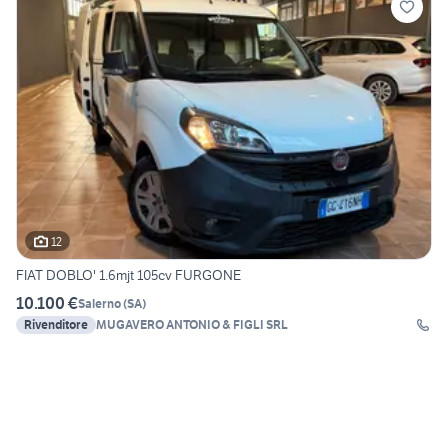
12
FIAT DOBLO' 1.6mjt 105cv FURGONE
10.100 €
Salerno
(
SA
)
Rivenditore
MUGAVERO ANTONIO & FIGLI SRL