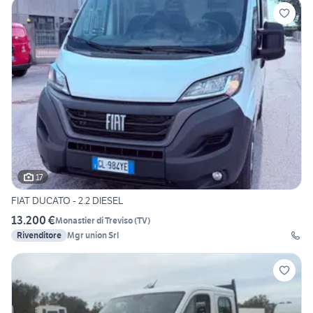
17
FIAT DUCATO - 2.2 DIESEL
13.200 €
Monastier di Treviso
(
TV
)
Rivenditore
Mgr union Srl