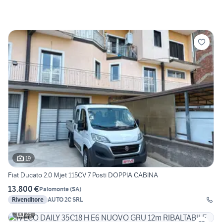
19
Fiat Ducato 2.0 Mjet 115CV 7 Posti DOPPIA CABINA
13.800 €
Palomonte
(
SA
)
Rivenditore
AUTO 2C SRL
25