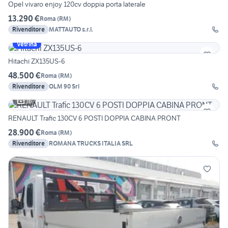
Opel vivaro enjoy 120cv doppia porta laterale
13.290 €
Roma
(
RM
)
Rivenditore
MATTAUTO s.r.l.
Vetrina
Hitachi ZX135US-6
48.500 €
Roma
(
RM
)
Rivenditore
OLM 90 Srl
16
RENAULT Trafic 130CV 6 POSTI DOPPIA CABINA PRONT
28.900 €
Roma
(
RM
)
Rivenditore
ROMANA TRUCKS ITALIA SRL