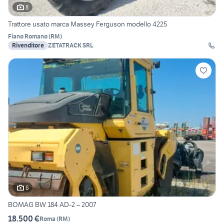
8
Trattore usato marca Massey Ferguson modello 4225
Fiano Romano
(
RM
)
Rivenditore
ZETATRACK SRL
6
BOMAG BW 184 AD-2 – 2007
18.500 €
Roma
(
RM
)