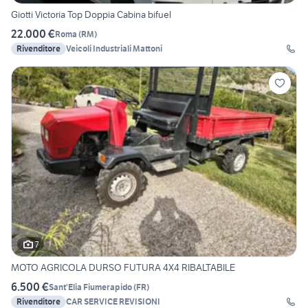
Giotti Victoria Top Doppia Cabina bifuel
22.000 €
Roma
(
RM
)
Rivenditore
Veicoli Industriali Mattoni
7
MOTO AGRICOLA DURSO FUTURA 4X4 RIBALTABILE
6.500 €
Sant'Elia Fiumerapido
(
FR
)
Rivenditore
CAR SERVICE REVISIONI