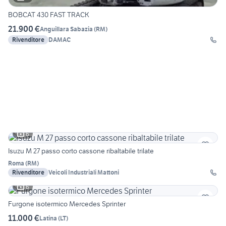
BOBCAT 430 FAST TRACK
21.900 €
Anguillara Sabazia
(
RM
)
Rivenditore
DAMAC
6
Isuzu M 27 passo corto cassone ribaltabile trilate
Roma
(
RM
)
Rivenditore
Veicoli Industriali Mattoni
6
Furgone isotermico Mercedes Sprinter
11.000 €
Latina
(
LT
)