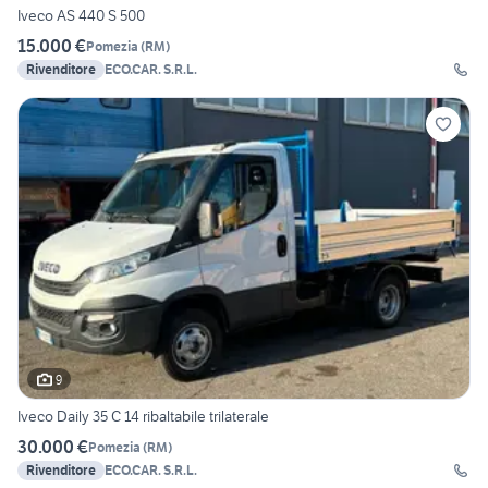
Iveco AS 440 S 500
15.000 €
Pomezia
(
RM
)
Rivenditore
ECO.CAR. S.R.L.
9
Iveco Daily 35 C 14 ribaltabile trilaterale
30.000 €
Pomezia
(
RM
)
Rivenditore
ECO.CAR. S.R.L.