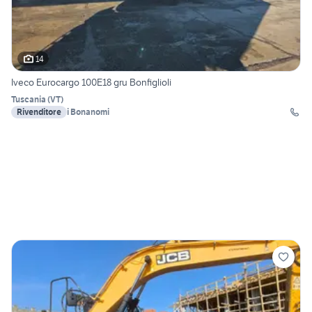
14
Iveco Eurocargo 100E18 gru Bonfiglioli
Tuscania
(
VT
)
Rivenditore
i Bonanomi