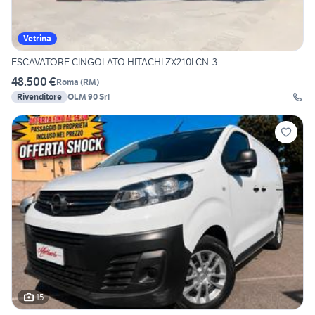
Vetrina
ESCAVATORE CINGOLATO HITACHI ZX210LCN-3
48.500 €
Roma
(
RM
)
Rivenditore
OLM 90 Srl
15