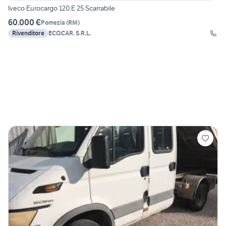
Iveco Eurocargo 120 E 25 Scarrabile
60.000 €
Pomezia
(
RM
)
Rivenditore
ECO.CAR. S.R.L.