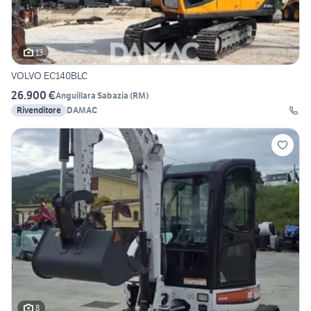
13
VOLVO EC140BLC
26.900 €
Anguillara Sabazia
(
RM
)
Rivenditore
DAMAC
8