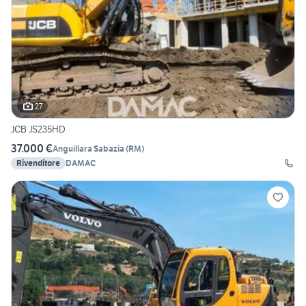
27
JCB JS235HD
37.000 €
Anguillara Sabazia
(
RM
)
Rivenditore
DAMAC