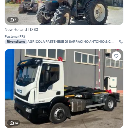
6
New Holland TD 80
Pastena
(
FR
)
Rivenditore
AGRICOLA PASTENESE DI SARRACINO ANTONIO & C.
S.A.S
14