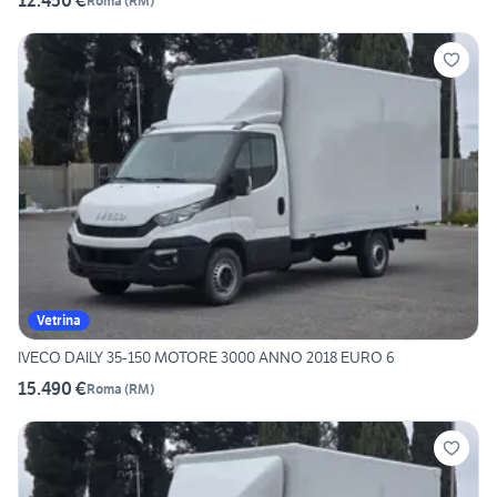
12.450 €
Roma
(
RM
)
Vetrina
IVECO DAILY 35-150 MOTORE 3000 ANNO 2018 EURO 6
15.490 €
Roma
(
RM
)