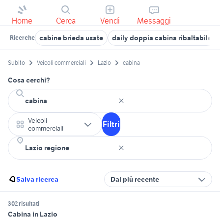
Home
Cerca
Vendi
Messaggi
cabine brieda usate
daily doppia cabina ribaltabile v
Ricerche
Subito
Veicoli commerciali
Lazio
cabina
Cosa cerchi?
Veicoli
Filtri
commerciali
Salva ricerca
Dal più recente
302 risultati
Cabina in Lazio