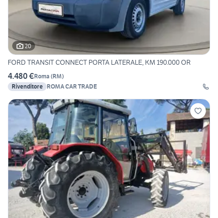
20
FORD TRANSIT CONNECT PORTA LATERALE, KM 190.000 OR
4.480 €
Roma
(
RM
)
Rivenditore
ROMA CAR TRADE