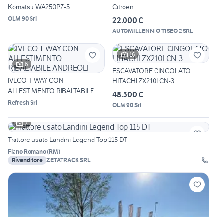
Komatsu WA250PZ-5
Citroen
OLM 90 Srl
22.000 €
AUTOMILLENNIO TISEO 2 SRL
16
6
ESCAVATORE CINGOLATO
IVECO T-WAY CON
HITACHI ZX210LCN-3
ALLESTIMENTO RIBALTABILE
48.500 €
ANDREOLI
Refresh Srl
OLM 90 Srl
7
Trattore usato Landini Legend Top 115 DT
Fiano Romano
(
RM
)
Rivenditore
ZETATRACK SRL