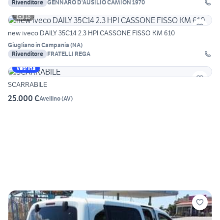
Rivenditore
GENNARO D'AUSILIO CAMION 1970
18
new iveco DAILY 35C14 2.3 HPI CASSONE FISSO KM 610
Giugliano in Campania
(
NA
)
Rivenditore
FRATELLI REGA
Vetrina
SCARRABILE
25.000 €
Avellino
(
AV
)