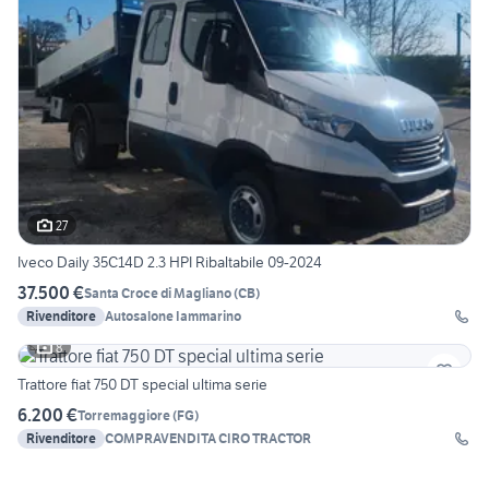
27
Iveco Daily 35C14D 2.3 HPI Ribaltabile 09-2024
37.500 €
Santa Croce di Magliano
(
CB
)
Rivenditore
Autosalone Iammarino
8
Trattore fiat 750 DT special ultima serie
6.200 €
Torremaggiore
(
FG
)
Rivenditore
COMPRAVENDITA CIRO TRACTOR