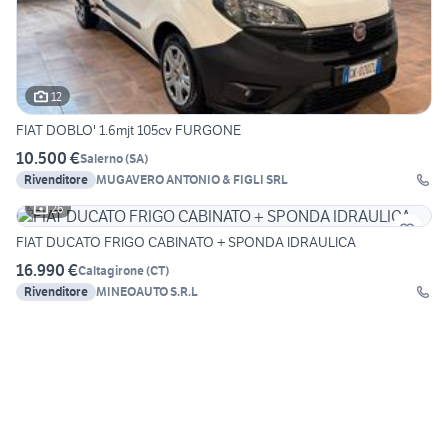
12
FIAT DOBLO' 1.6mjt 105cv FURGONE
10.500 €
Salerno
(
SA
)
Rivenditore
MUGAVERO ANTONIO & FIGLI SRL
26
FIAT DUCATO FRIGO CABINATO + SPONDA IDRAULICA
16.990 €
Caltagirone
(
CT
)
Rivenditore
MINEOAUTO S.R.L