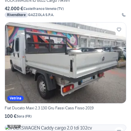
VOLKSWAGEN ID Buzz Cargo 79kWh
42.000 €
Castelfranco Veneto
(
TV
)
Rivenditore
GAZZOLA S.P.A.
Vetrina
Fiat Ducato Maxi 2.3 130 Gru Fassi Cass Fisso 2019
100 €
Sora
(
FR
)
10