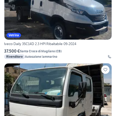
Vetrina
Iveco Daily 35C14D 2.3 HPI Ribaltabile 09-2024
37.500 €
Santa Croce di Magliano
(
CB
)
Rivenditore
Autosalone Iammarino