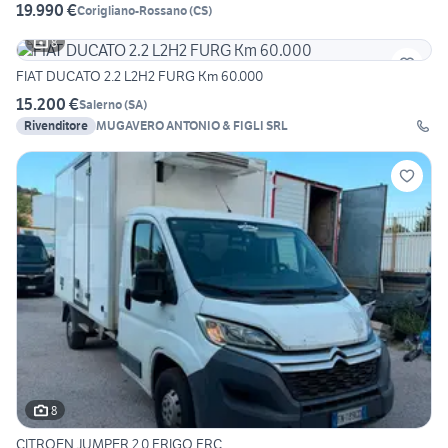
19.990 €
Corigliano-Rossano
(
CS
)
8
FIAT DUCATO 2.2 L2H2 FURG Km 60.000
15.200 €
Salerno
(
SA
)
Rivenditore
MUGAVERO ANTONIO & FIGLI SRL
8
CITROEN JUMPER 2.0 FRIGO FRC