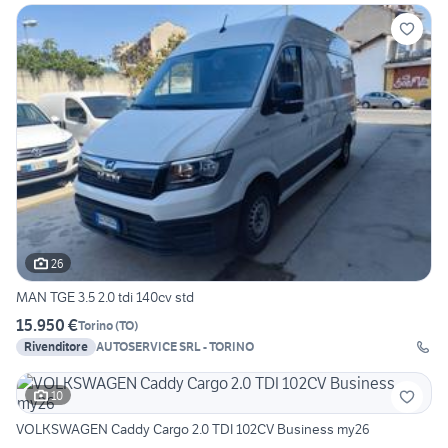
26
MAN TGE 3.5 2.0 tdi 140cv std
15.950 €
Torino
(
TO
)
Rivenditore
AUTOSERVICE SRL - TORINO
10
VOLKSWAGEN Caddy Cargo 2.0 TDI 102CV Business my26