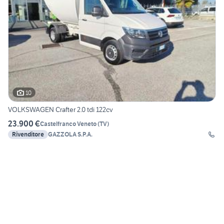
10
VOLKSWAGEN Crafter 2.0 tdi 122cv
23.900 €
Castelfranco Veneto
(
TV
)
Rivenditore
GAZZOLA S.P.A.