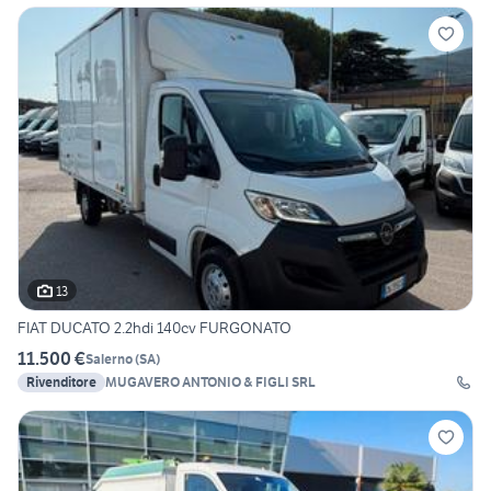
13
FIAT DUCATO 2.2hdi 140cv FURGONATO
11.500 €
Salerno
(
SA
)
Rivenditore
MUGAVERO ANTONIO & FIGLI SRL