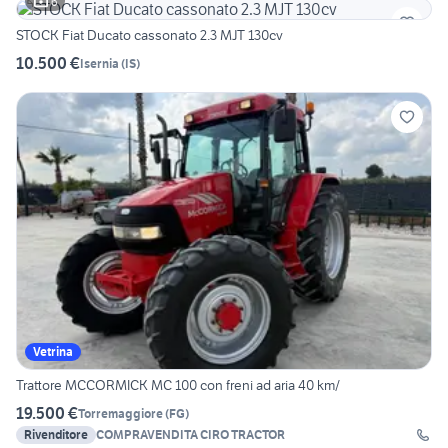
6
STOCK Fiat Ducato cassonato 2.3 MJT 130cv
10.500 €
Isernia
(
IS
)
Vetrina
Trattore MCCORMICK MC 100 con freni ad aria 40 km/
19.500 €
Torremaggiore
(
FG
)
Rivenditore
COMPRAVENDITA CIRO TRACTOR