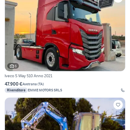
6
Iveco S Way 510 Anno 2021
47.900 €
Avetrana
(
TA
)
Rivenditore
EMME MOTORS SRLS