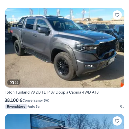
25
Foton Tunland V9 2.0 TDI 48v Doppia Cabina 4WD AT8
38.100 €
Conversano
(
BA
)
Rivenditore
Auto 3c