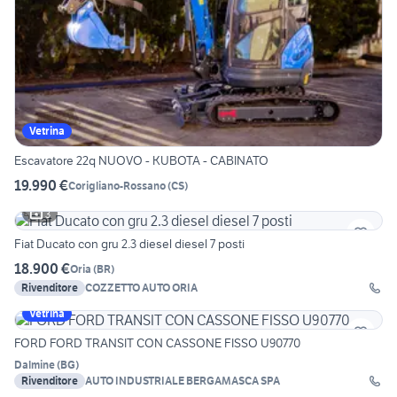
Vetrina
Escavatore 22q NUOVO - KUBOTA - CABINATO
19.990 €
Corigliano-Rossano
(
CS
)
3
Fiat Ducato con gru 2.3 diesel diesel 7 posti
18.900 €
Oria
(
BR
)
Rivenditore
COZZETTO AUTO ORIA
Vetrina
FORD FORD TRANSIT CON CASSONE FISSO U90770
Dalmine
(
BG
)
Rivenditore
AUTO INDUSTRIALE BERGAMASCA SPA