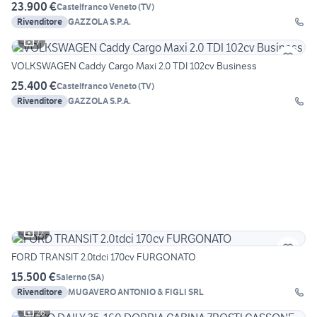
23.900 €
Castelfranco Veneto
(
TV
)
Rivenditore
GAZZOLA S.P.A.
7
VOLKSWAGEN Caddy Cargo Maxi 2.0 TDI 102cv Business
25.400 €
Castelfranco Veneto
(
TV
)
Rivenditore
GAZZOLA S.P.A.
12
FORD TRANSIT 2.0tdci 170cv FURGONATO
15.500 €
Salerno
(
SA
)
Rivenditore
MUGAVERO ANTONIO & FIGLI SRL
26