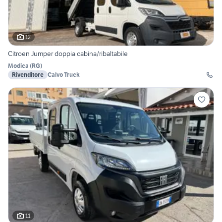
12
Citroen Jumper doppia cabina/ribaltabile
Modica
(
RG
)
Rivenditore
Calvo Truck
11