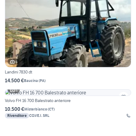
6
Landini 7830 dt
14.500 €
Baucina
(
PA
)
6
Volvo FH 16 700 Balestrato anteriore
10.500 €
Misterbianco
(
CT
)
Rivenditore
CO.VE.I. SRL