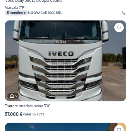
Iveco Daily 35C13 Doppia Cabina
Marsala
(
TP
)
Rivenditore
NUOVACAR2000 SRL
5
Trattore stradale sway 530
57.000 €
Paterno'
(
CT
)