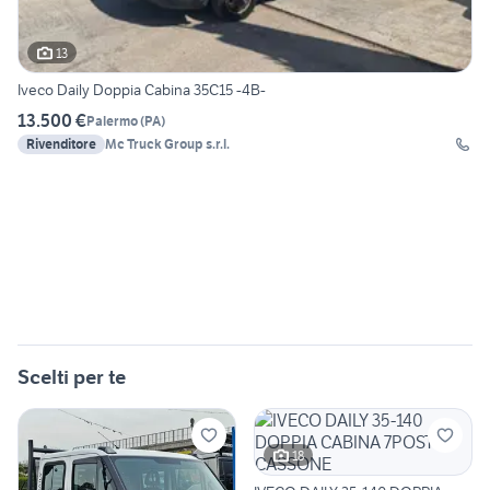
13
Iveco Daily Doppia Cabina 35C15 -4B-
13.500 €
Palermo
(
PA
)
Rivenditore
Mc Truck Group s.r.l.
Scelti per te
18