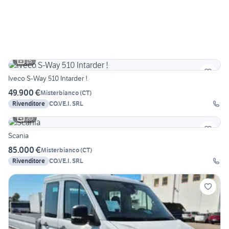
15
Iveco S-Way 510 Intarder !
49.900 €
Misterbianco
(
CT
)
Rivenditore
CO.VE.I. SRL
20
Scania
85.000 €
Misterbianco
(
CT
)
Rivenditore
CO.VE.I. SRL