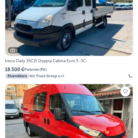
9
Iveco Daily 35C15 Doppia Cabina Euro 5 -3C-
18.500 €
Palermo
(
PA
)
Rivenditore
Mc Truck Group s.r.l.