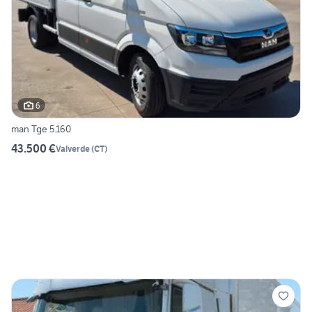
6
man Tge 5.160
43.500 €
Valverde
(
CT
)