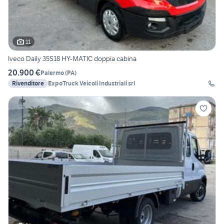
11
Iveco Daily 35S18 HY-MATIC doppia cabina
20.900 €
Palermo
(
PA
)
Rivenditore
ExpoTruck Veicoli Industriali srl