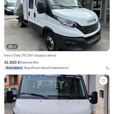
10
Iveco Daily 35C16H doppia cabina
41.900 €
Palermo
(
PA
)
Rivenditore
ExpoTruck Veicoli Industriali srl