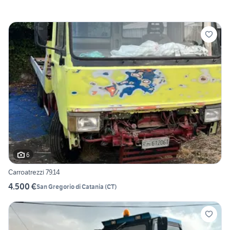
6
Carroatrezzi 79.14
4.500 €
San Gregorio di Catania
(
CT
)