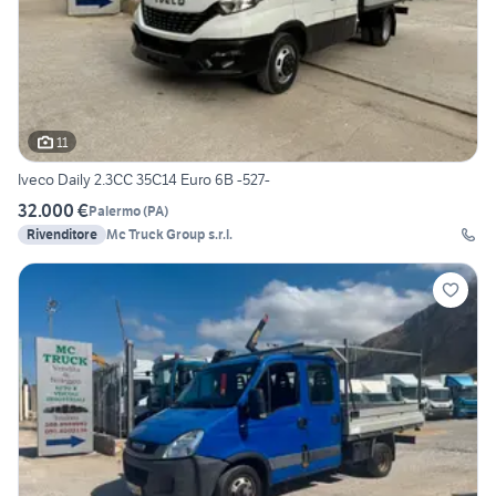
11
Iveco Daily 2.3CC 35C14 Euro 6B -527-
32.000 €
Palermo
(
PA
)
Rivenditore
Mc Truck Group s.r.l.