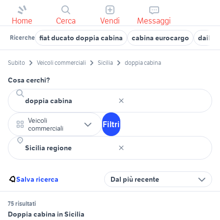
Home
Cerca
Vendi
Messaggi
fiat ducato doppia cabina
cabina eurocargo
daily 
Ricerche
Subito
Veicoli commerciali
Sicilia
doppia cabina
Cosa cerchi?
Veicoli
Filtri
commerciali
Salva ricerca
Dal più recente
75 risultati
Doppia cabina in Sicilia