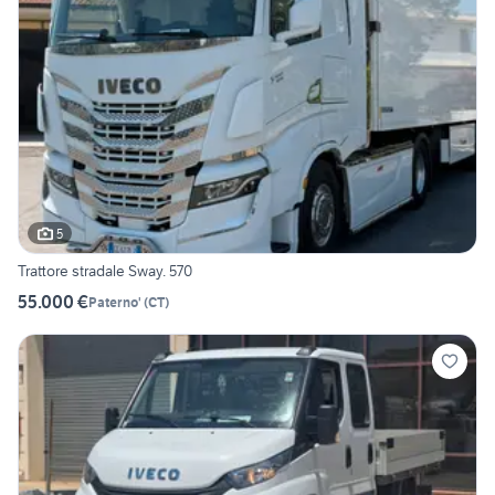
5
Trattore stradale Sway. 570
55.000 €
Paterno'
(
CT
)