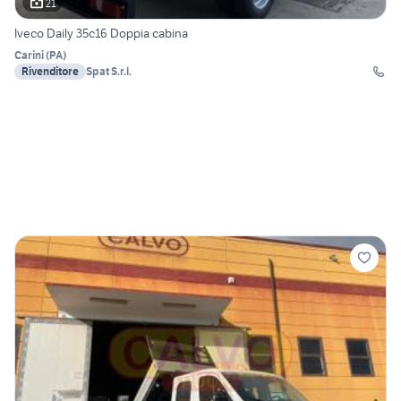
21
Iveco Daily 35c16 Doppia cabina
Carini
(
PA
)
Rivenditore
Spat S.r.l.