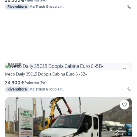
26.500 €
Palermo
(
PA
)
Rivenditore
Mc Truck Group s.r.l.
13
Iveco Daily 35C15 Doppia Cabina Euro 6 -5B-
24.900 €
Palermo
(
PA
)
Rivenditore
Mc Truck Group s.r.l.