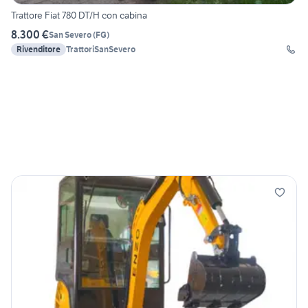
Trattore Fiat 780 DT/H con cabina
8.300 €
San Severo
(
FG
)
Rivenditore
TrattoriSanSevero