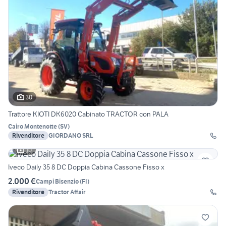
30
Trattore KIOTI DK6020 Cabinato TRACTOR con PALA
Cairo Montenotte
(
SV
)
Rivenditore
GIORDANO SRL
10
Iveco Daily 35 8 DC Doppia Cabina Cassone Fisso x
2.000 €
Campi Bisenzio
(
FI
)
Rivenditore
Tractor Affair