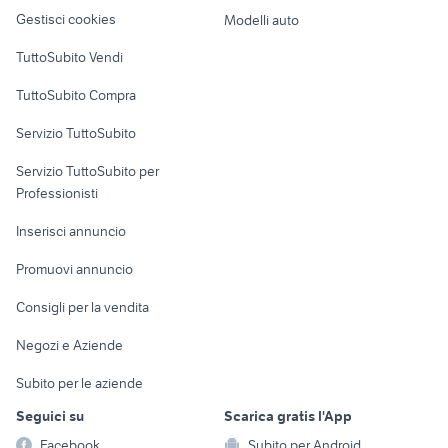
Veicoli commerciali
Cosenza provincia
altro
Gestisci cookies
Modelli auto
Case vacanza
TuttoSubito Vendi
Uffici e Locali
TuttoSubito Compra
commerciali
Servizio TuttoSubito
elettronica
per la casa e la
sports e hobby
Servizio TuttoSubito per
persona
Informatica
Animali
Professionisti
Arredamento e
Console e
Accessori per
Casalinghi
Inserisci annuncio
Videogiochi
animali
Elettrodomestici
Promuovi annuncio
Audio/Video
Musica e Film
Giardino e Fai da te
Consigli per la vendita
Fotografia
Libri e Riviste
Abbigliamento e
Negozi e Aziende
Telefonia
Strumenti Musicali
Accessori
Subito per le aziende
Sports
Tutto per i bambini
Seguici su
Scarica gratis l'App
Biciclette
Facebook
Subito per Android