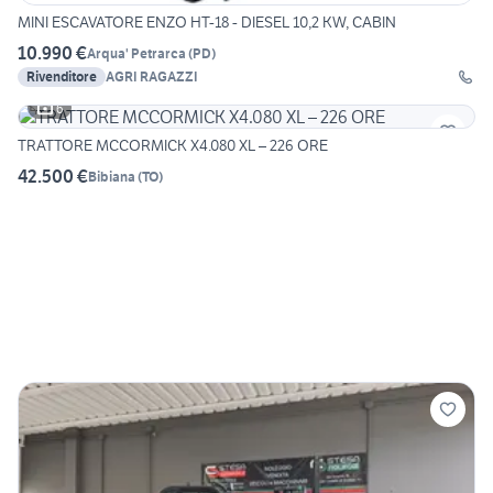
MINI ESCAVATORE ENZO HT-18 - DIESEL 10,2 KW, CABIN
10.990 €
Arqua' Petrarca
(
PD
)
Rivenditore
AGRI RAGAZZI
6
TRATTORE MCCORMICK X4.080 XL – 226 ORE
42.500 €
Bibiana
(
TO
)