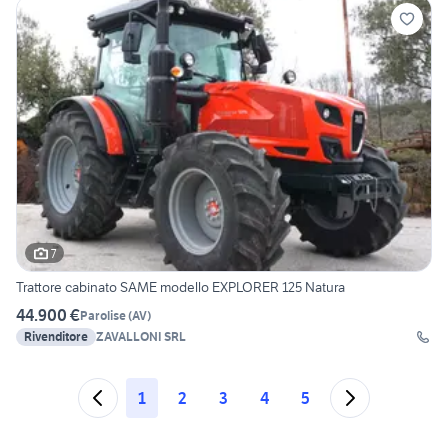
7
Trattore cabinato SAME modello EXPLORER 125 Natura
44.900 €
Parolise
(
AV
)
Rivenditore
ZAVALLONI SRL
1
2
3
4
5