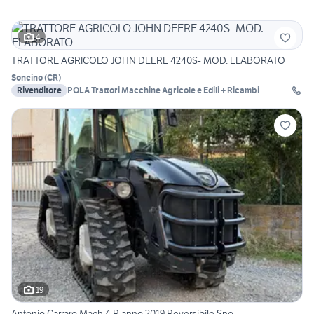
4
TRATTORE AGRICOLO JOHN DEERE 4240S- MOD. ELABORATO
Soncino
(
CR
)
Rivenditore
POLA Trattori Macchine Agricole e Edili + Ricambi
19
Antonio Carraro Mach 4 R anno 2019 Reversibile Sno