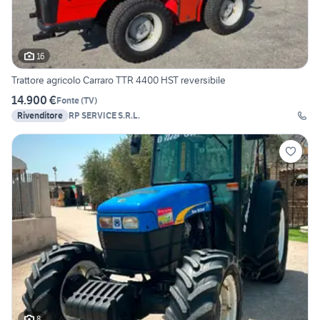
16
Trattore agricolo Carraro TTR 4400 HST reversibile
14.900 €
Fonte
(
TV
)
Rivenditore
RP SERVICE S.R.L.
8