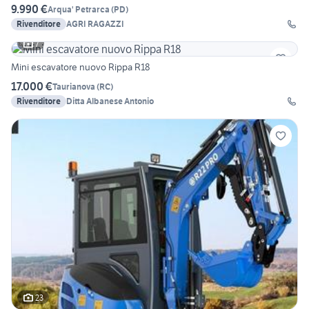
9.990 €
Arqua' Petrarca
(
PD
)
Rivenditore
AGRI RAGAZZI
7
Mini escavatore nuovo Rippa R18
17.000 €
Taurianova
(
RC
)
Rivenditore
Ditta Albanese Antonio
23