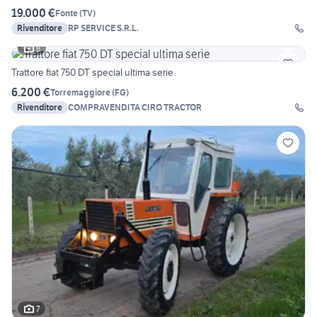
19.000 €
Fonte
(
TV
)
Rivenditore
RP SERVICE S.R.L.
8
Trattore fiat 750 DT special ultima serie
6.200 €
Torremaggiore
(
FG
)
Rivenditore
COMPRAVENDITA CIRO TRACTOR
7