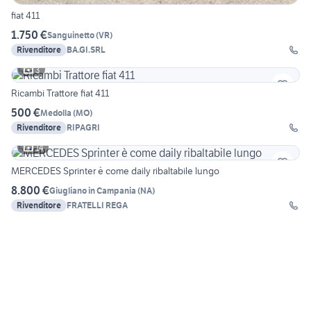
fiat 411
1.750 €
Sanguinetto
(
VR
)
Rivenditore
BA.GI.SRL
3
Ricambi Trattore fiat 411
500 €
Medolla
(
MO
)
Rivenditore
RIPAGRI
14
MERCEDES Sprinter è come daily ribaltabile lungo
8.800 €
Giugliano in Campania
(
NA
)
Rivenditore
FRATELLI REGA