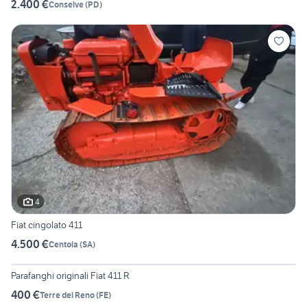
2.400 €
Conselve
(
PD
)
4
Fiat cingolato 411
4.500 €
Centola
(
SA
)
6
Parafanghi originali Fiat 411 R
400 €
Terre del Reno
(
FE
)