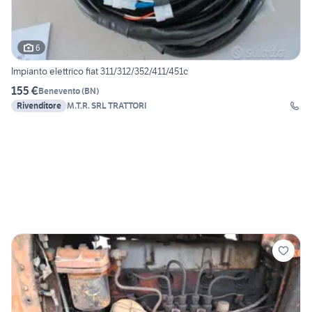
6
Impianto elettrico fiat 311/312/352/411/451c
155 €
Benevento
(
BN
)
Rivenditore
M.T.R. SRL TRATTORI