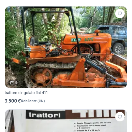
4
trattore cingolato fiat 411
3.500 €
Robilante
(
CN
)