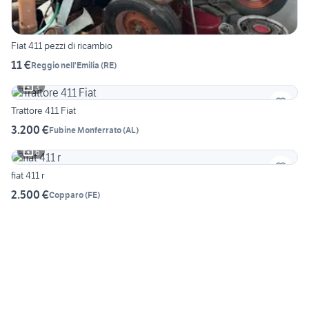
Fiat 411 pezzi di ricambio
11 €
Reggio nell'Emilia
(
RE
)
3
Trattore 411 Fiat
3.200 €
Fubine Monferrato
(
AL
)
6
fiat 411 r
2.500 €
Copparo
(
FE
)