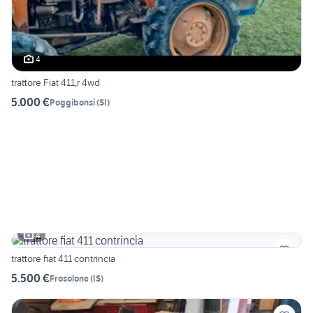
4
trattore Fiat 411,r 4wd
5.000 €
Poggibonsi
(
SI
)
4
trattore fiat 411 contrincia
5.500 €
Frosolone
(
IS
)