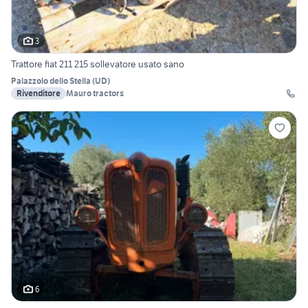
3
Trattore fiat 211 215 sollevatore usato sano
Palazzolo dello Stella
(
UD
)
Rivenditore
Mauro tractors
6