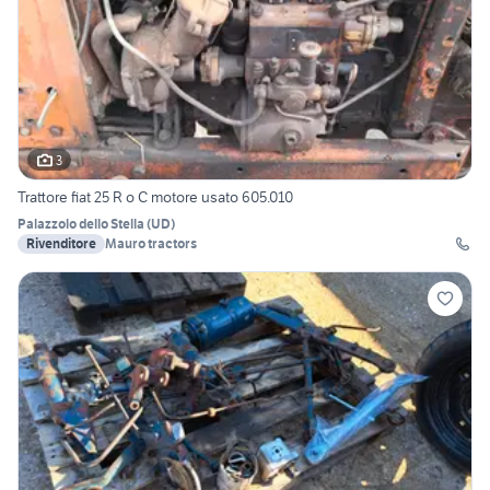
3
Trattore fiat 25 R o C motore usato 605.010
Palazzolo dello Stella
(
UD
)
Rivenditore
Mauro tractors