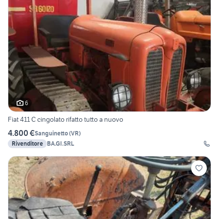
6
Fiat 411 C cingolato rifatto tutto a nuovo
4.800 €
Sanguinetto
(
VR
)
Rivenditore
BA.GI.SRL