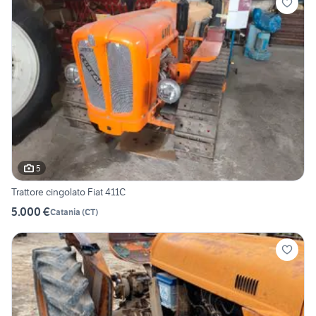
5
Trattore cingolato Fiat 411C
5.000 €
Catania
(
CT
)