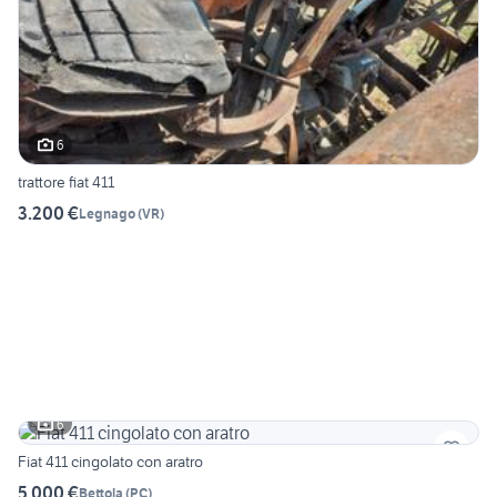
6
trattore fiat 411
3.200 €
Legnago
(
VR
)
6
Fiat 411 cingolato con aratro
5.000 €
Bettola
(
PC
)