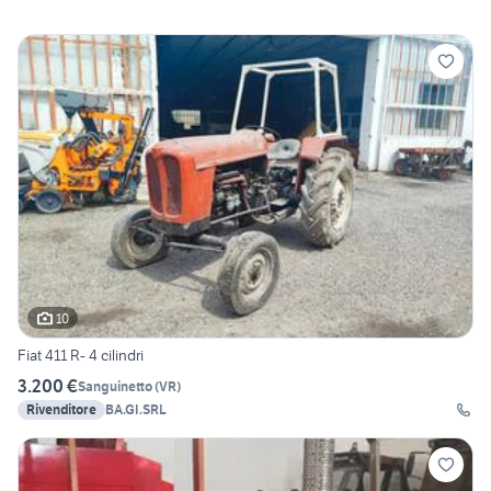
10
Fiat 411 R- 4 cilindri
3.200 €
Sanguinetto
(
VR
)
Rivenditore
BA.GI.SRL