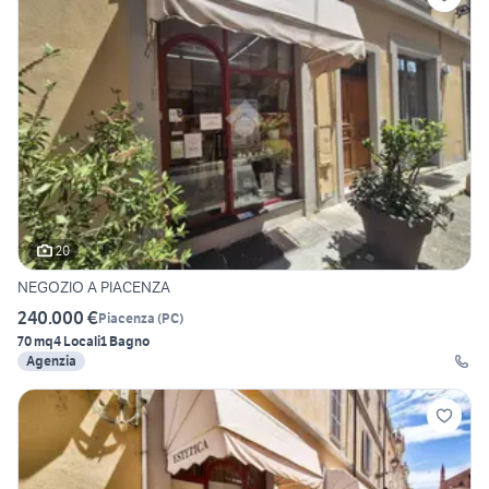
20
NEGOZIO A PIACENZA
240.000 €
Piacenza
(
PC
)
70 mq
4 Locali
1 Bagno
Agenzia