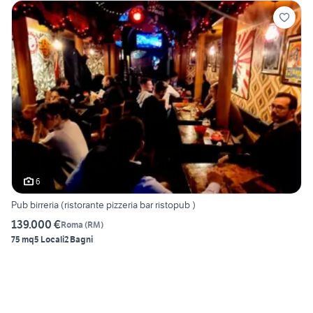
6
Pub birreria (ristorante pizzeria bar ristopub )
139.000 €
Roma
(
RM
)
75 mq
5 Locali
2 Bagni