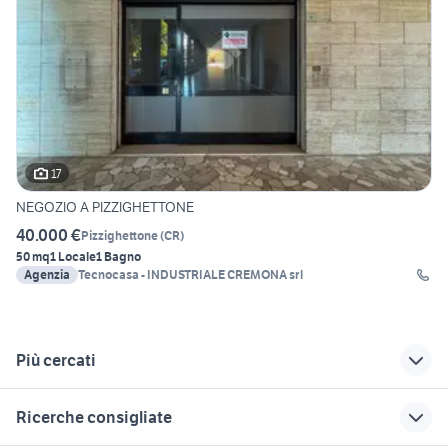
17
NEGOZIO A PIZZIGHETTONE
40.000 €
Pizzighettone
(
CR
)
50 mq
1 Locale
1 Bagno
Agenzia
Tecnocasa - INDUSTRIALE CREMONA srl
Più cercati
Correlati
Richerche simili
Suggerimenti
Ricerche consigliate
negozio aversa
negozio senigallia
fiat 805