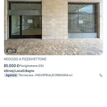
27
NEGOZIO A PIZZIGHETTONE
85.000 €
Pizzighettone
(
CR
)
100 mq
2 Locali
1 Bagno
Agenzia
Tecnocasa - INDUSTRIALE CREMONA srl