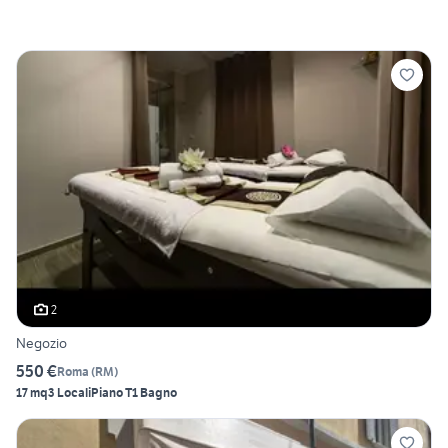
2
Negozio
550 €
Roma
(
RM
)
17 mq
3 Locali
Piano T
1 Bagno