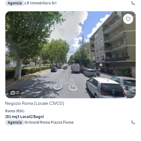
Agenzia
LR Immobiliare Srl
17
Negozio Roma [Locale C3VCG]
Roma
(
RM
)
251 mq
3 Locali
2 Bagni
Agenzia
Grimaldi Roma Piazza Fiume