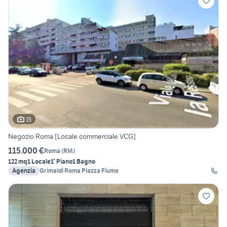
15
Negozio Roma [Locale commerciale VCG]
115.000 €
Roma
(
RM
)
122 mq
1 Locale
1° Piano
1 Bagno
Agenzia
Grimaldi Roma Piazza Fiume