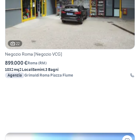
22
Negozio Roma [Negozio VCG]
899.000 €
Roma
(
RM
)
1032 mq
2 Locali
Semint.
3 Bagni
Agenzia
Grimaldi Roma Piazza Fiume