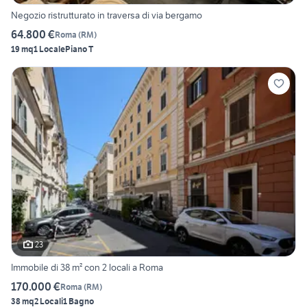
Negozio ristrutturato in traversa di via bergamo
64.800 €
Roma
(
RM
)
19 mq
1 Locale
Piano T
23
Immobile di 38 m² con 2 locali a Roma
170.000 €
Roma
(
RM
)
38 mq
2 Locali
1 Bagno