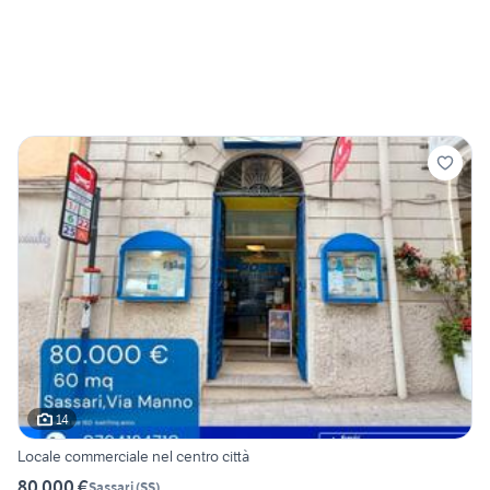
14
Locale commerciale nel centro città
80.000 €
Sassari
(
SS
)