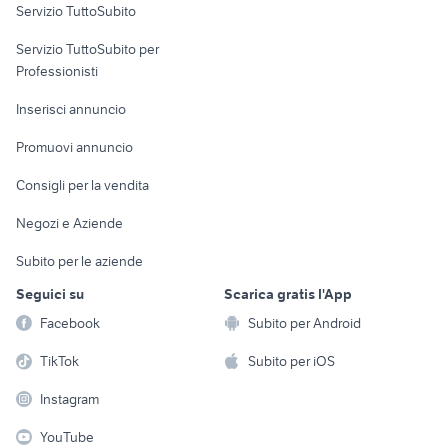
Servizio TuttoSubito
elettronica
per la casa e la
sports e hobby
Servizio TuttoSubito per
persona
Informatica
Animali
Professionisti
Arredamento e
Console e
Accessori per
Casalinghi
Inserisci annuncio
Videogiochi
animali
Elettrodomestici
Promuovi annuncio
Audio/Video
Musica e Film
Giardino e Fai da te
Consigli per la vendita
Fotografia
Libri e Riviste
Abbigliamento e
Negozi e Aziende
Telefonia
Strumenti Musicali
Accessori
Subito per le aziende
Sports
Tutto per i bambini
Seguici su
Scarica gratis l'App
Biciclette
Facebook
Subito per Android
Collezionismo
TikTok
Subito per iOS
Instagram
YouTube