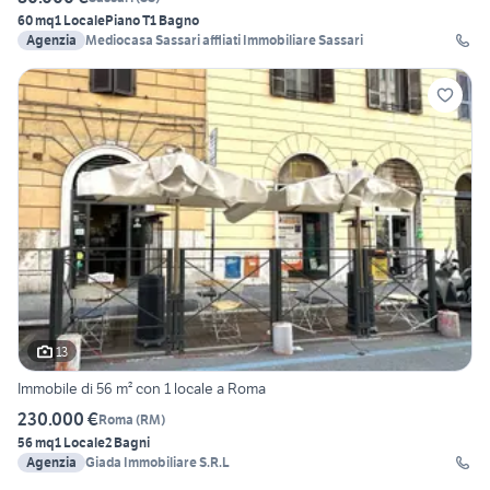
60 mq
1 Locale
Piano T
1 Bagno
Agenzia
Mediocasa Sassari affliati Immobiliare Sassari
13
Immobile di 56 m² con 1 locale a Roma
230.000 €
Roma
(
RM
)
56 mq
1 Locale
2 Bagni
Agenzia
Giada Immobiliare S.R.L