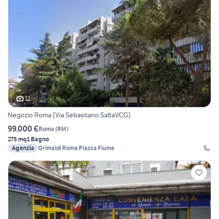
12
Negozio Roma [Via Sebastiano SattaVCG]
99.000 €
Roma
(
RM
)
275 mq
1 Bagno
Agenzia
Grimaldi Roma Piazza Fiume