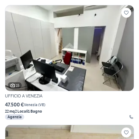
15
UFFICIO A VENEZIA
47.500 €
Venezia
(
VE
)
22 mq
2 Locali
1 Bagno
Agenzia