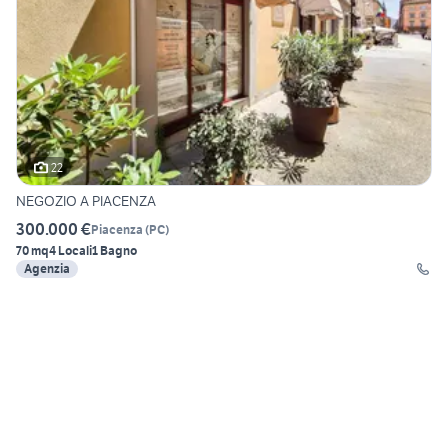
22
NEGOZIO A PIACENZA
300.000 €
Piacenza
(
PC
)
70 mq
4 Locali
1 Bagno
Agenzia