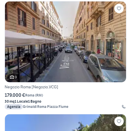
9
Negozio Roma [Negozio..VCG]
179.000 €
Roma
(
RM
)
30 mq
1 Locale
1 Bagno
Agenzia
Grimaldi Roma Piazza Fiume