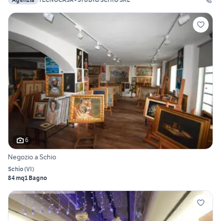
6
Negozio a Schio
Schio
(
VI
)
84 mq
1 Bagno