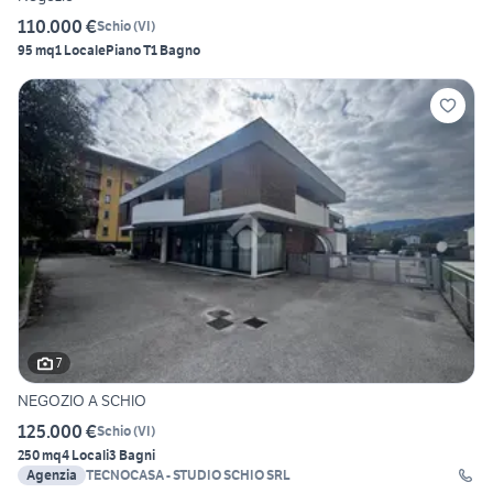
110.000 €
Schio
(
VI
)
95 mq
1 Locale
Piano T
1 Bagno
7
NEGOZIO A SCHIO
125.000 €
Schio
(
VI
)
250 mq
4 Locali
3 Bagni
Agenzia
TECNOCASA - STUDIO SCHIO SRL