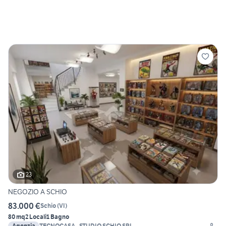
23
NEGOZIO A SCHIO
83.000 €
Schio
(
VI
)
80 mq
2 Locali
1 Bagno
Agenzia
TECNOCASA - STUDIO SCHIO SRL