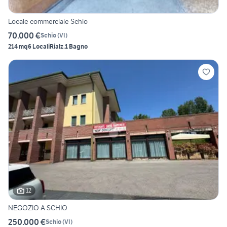
Locale commerciale Schio
70.000 €
Schio
(
VI
)
214 mq
6 Locali
Rialz.
1 Bagno
12
NEGOZIO A SCHIO
250.000 €
Schio
(
VI
)