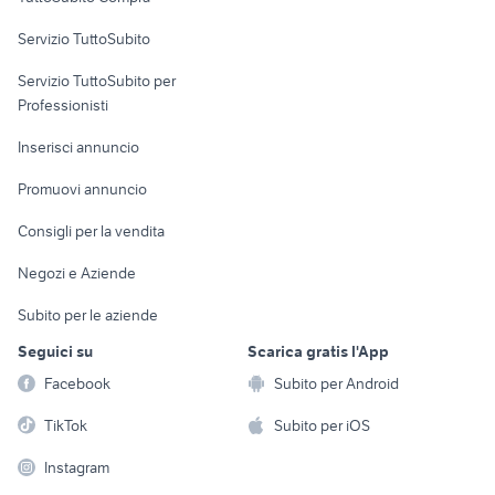
commerciali
Servizio TuttoSubito
elettronica
per la casa e la
sports e hobby
Servizio TuttoSubito per
persona
Informatica
Animali
Professionisti
Arredamento e
Console e
Accessori per
Casalinghi
Inserisci annuncio
Videogiochi
animali
Elettrodomestici
Promuovi annuncio
Audio/Video
Musica e Film
Giardino e Fai da te
Consigli per la vendita
Fotografia
Libri e Riviste
Abbigliamento e
Negozi e Aziende
Telefonia
Strumenti Musicali
Accessori
Subito per le aziende
Sports
Tutto per i bambini
Seguici su
Scarica gratis l'App
Biciclette
Facebook
Subito per Android
Collezionismo
TikTok
Subito per iOS
Instagram