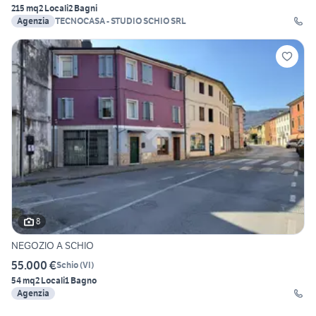
215 mq
2 Locali
2 Bagni
Agenzia
TECNOCASA - STUDIO SCHIO SRL
8
NEGOZIO A SCHIO
55.000 €
Schio
(
VI
)
54 mq
2 Locali
1 Bagno
Agenzia