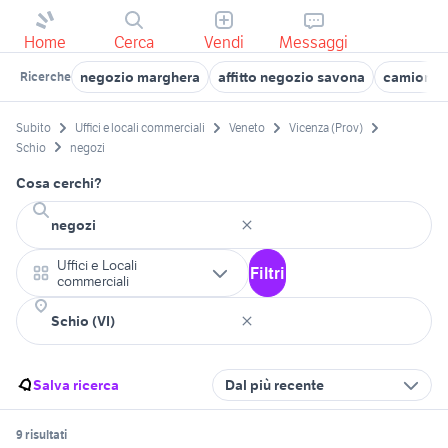
Home
Cerca
Vendi
Messaggi
negozio marghera
affitto negozio savona
camion n
Ricerche
Subito
Uffici e locali commerciali
Veneto
Vicenza (Prov)
Schio
negozi
Cosa cerchi?
Uffici e Locali
Filtri
commerciali
Salva ricerca
Dal più recente
9 risultati