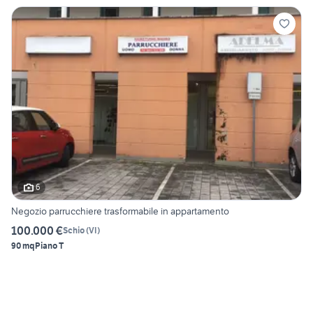
6
Negozio parrucchiere trasformabile in appartamento
100.000 €
Schio
(
VI
)
90 mq
Piano T