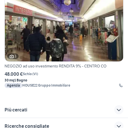
3
NEGOZIO ad uso investimento RENDITA 9% - CENTRO CO
48.000 €
Schio
(
VI
)
30 mq
1 Bagno
Agenzia
HOUSE22 Gruppo Immobiliare
Più cercati
Correlati
Richerche simili
Suggerimenti
Ricerche consigliate