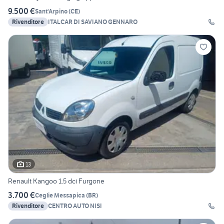
9.500 €
Sant'Arpino
(
CE
)
Rivenditore
ITALCAR DI SAVIANO GENNARO
13
Renault Kangoo 1.5 dci Furgone
3.700 €
Ceglie Messapica
(
BR
)
Rivenditore
CENTRO AUTO NISI