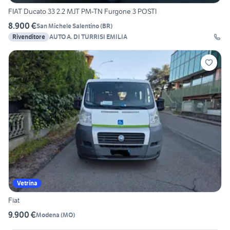
FIAT Ducato 33 2.2 MJT PM-TN Furgone 3 POSTI
8.900 €
San Michele Salentino
(
BR
)
Rivenditore
AUTO A. DI TURRISI EMILIA
Vetrina
Fiat
9.900 €
Modena
(
MO
)