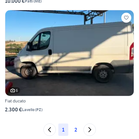
10.000 €
Patti
(
ME
)
6
Fiat ducato
2.300 €
Lavello
(
PZ
)
1
2