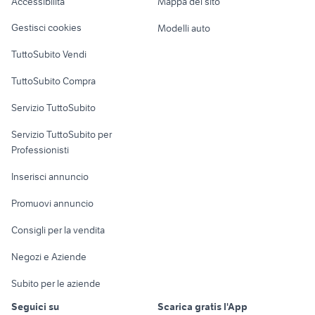
Accessibilità
Mappa del sito
affitto locali studio condiviso
Loft, mansarde e
affitto locali capannoni privati
Veicoli commerciali
Bologna provincia
altro
Gestisci cookies
Modelli auto
Case vacanza
TuttoSubito Vendi
Uffici e Locali
TuttoSubito Compra
commerciali
Servizio TuttoSubito
elettronica
per la casa e la
sports e hobby
Servizio TuttoSubito per
persona
Informatica
Animali
Professionisti
Arredamento e
Console e
Accessori per
Casalinghi
Inserisci annuncio
Videogiochi
animali
Elettrodomestici
Promuovi annuncio
Audio/Video
Musica e Film
Giardino e Fai da te
Consigli per la vendita
Fotografia
Libri e Riviste
Abbigliamento e
Negozi e Aziende
Telefonia
Strumenti Musicali
Accessori
Subito per le aziende
Sports
Tutto per i bambini
Seguici su
Scarica gratis l'App