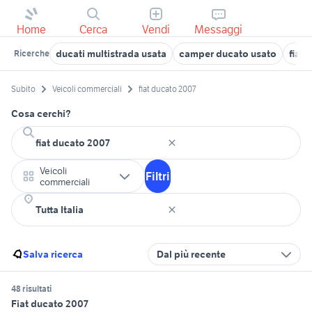
Home
Cerca
Vendi
Messaggi
ducati multistrada usata
camper ducato usato
fiat 
Ricerche
Subito
Veicoli commerciali
fiat ducato 2007
Cosa cerchi?
Veicoli
Filtri
commerciali
Salva ricerca
Dal più recente
48 risultati
Fiat ducato 2007