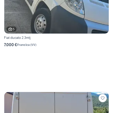
5
Fiat ducato 2.3mtj
7.000 €
Francica
(
VV
)