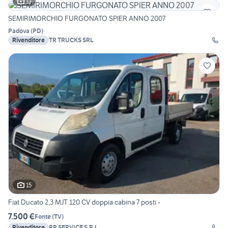
13
SEMIRIMORCHIO FURGONATO SPIER ANNO 2007
Padova
(
PD
)
Rivenditore
TR TRUCKS SRL
15
Fiat Ducato 2,3 MJT 120 CV doppia cabina 7 posti -
7.500 €
Fonte
(
TV
)
Rivenditore
RP SERVICE S.R.L.