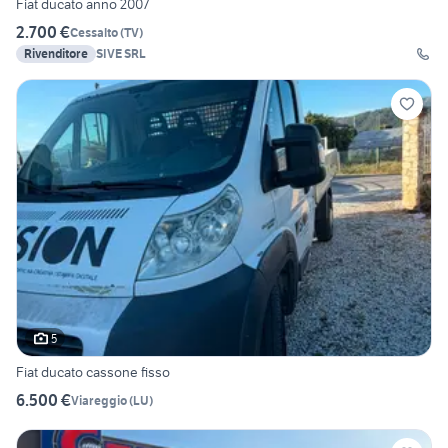
Fiat ducato anno 2007
2.700 €
Cessalto
(
TV
)
Rivenditore
SIVE SRL
5
Fiat ducato cassone fisso
6.500 €
Viareggio
(
LU
)