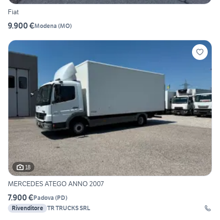
Fiat
9.900 €
Modena
(
MO
)
18
MERCEDES ATEGO ANNO 2007
7.900 €
Padova
(
PD
)
Rivenditore
TR TRUCKS SRL