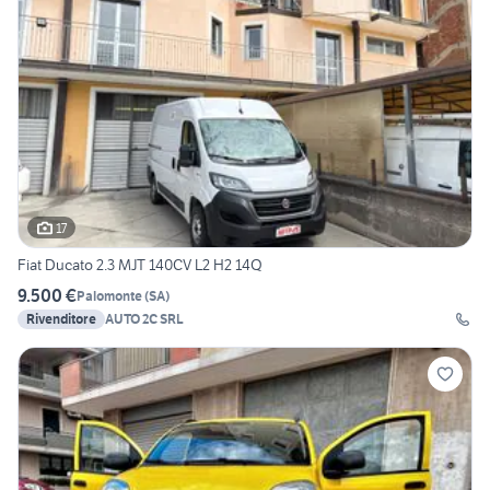
17
Fiat Ducato 2.3 MJT 140CV L2 H2 14Q
9.500 €
Palomonte
(
SA
)
Rivenditore
AUTO 2C SRL