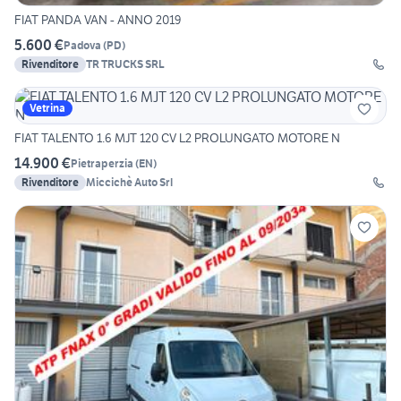
FIAT PANDA VAN - ANNO 2019
5.600 €
Padova
(
PD
)
Rivenditore
TR TRUCKS SRL
Vetrina
FIAT TALENTO 1.6 MJT 120 CV L2 PROLUNGATO MOTORE N
14.900 €
Pietraperzia
(
EN
)
Rivenditore
Miccichè Auto Srl