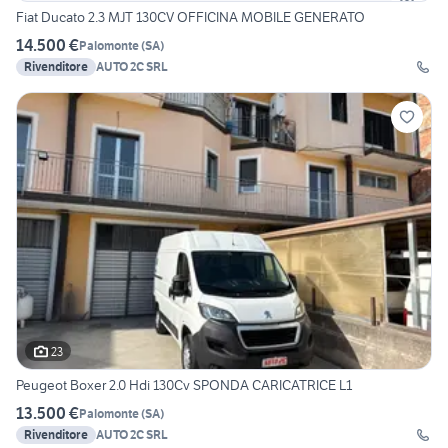
Fiat Ducato 2.3 MJT 130CV OFFICINA MOBILE GENERATO
14.500 €
Palomonte
(
SA
)
Rivenditore
AUTO 2C SRL
23
Peugeot Boxer 2.0 Hdi 130Cv SPONDA CARICATRICE L1
13.500 €
Palomonte
(
SA
)
Rivenditore
AUTO 2C SRL