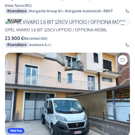
Gioia Tauro
(
RC
)
Rivenditore
Morgante Group Srl - Morgante Autoveicoli - RENT
30
OPEL VIVARO 1.6 BIT 125CV UFFICIO / OFFICINA MOBIL
23.900 €
Baronissi
(
SA
)
Rivenditore
Autoluce S.r.l.
Vetrina