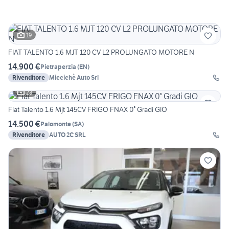
19
FIAT TALENTO 1.6 MJT 120 CV L2 PROLUNGATO MOTORE N
14.900 €
Pietraperzia
(
EN
)
Rivenditore
Miccichè Auto Srl
23
Fiat Talento 1.6 Mjt 145CV FRIGO FNAX 0° Gradi GIO
14.500 €
Palomonte
(
SA
)
Rivenditore
AUTO 2C SRL