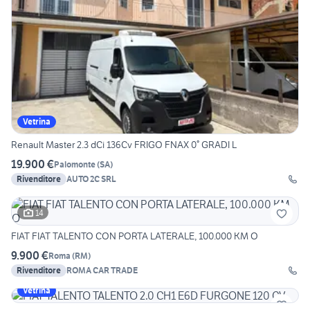
Vetrina
Renault Master 2.3 dCi 136Cv FRIGO FNAX 0° GRADI L
19.900 €
Palomonte
(
SA
)
Rivenditore
AUTO 2C SRL
14
FIAT FIAT TALENTO CON PORTA LATERALE, 100.000 KM O
9.900 €
Roma
(
RM
)
Rivenditore
ROMA CAR TRADE
Vetrina