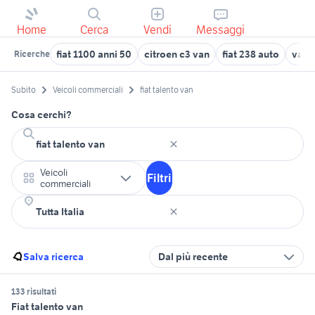
Home
Cerca
Vendi
Messaggi
fiat 1100 anni 50
citroen c3 van
fiat 238 auto
van c
Ricerche
Subito
Veicoli commerciali
fiat talento van
Cosa cerchi?
Veicoli
Filtri
commerciali
Salva ricerca
Dal più recente
133 risultati
Fiat talento van