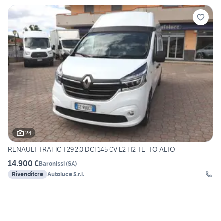
24
RENAULT TRAFIC T29 2.0 DCI 145 CV L2 H2 TETTO ALTO
14.900 €
Baronissi
(
SA
)
Rivenditore
Autoluce S.r.l.