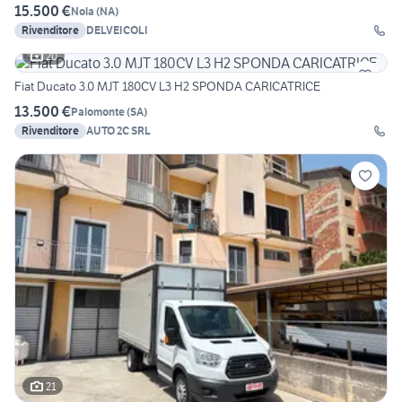
15.500 €
Nola
(
NA
)
Rivenditore
DELVEICOLI
20
Fiat Ducato 3.0 MJT 180CV L3 H2 SPONDA CARICATRICE
13.500 €
Palomonte
(
SA
)
Rivenditore
AUTO 2C SRL
21