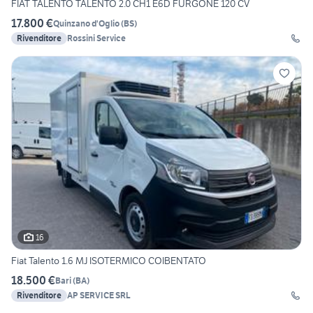
FIAT TALENTO TALENTO 2.0 CH1 E6D FURGONE 120 CV
17.800 €
Quinzano d'Oglio
(
BS
)
Rivenditore
Rossini Service
16
Fiat Talento 1.6 MJ ISOTERMICO COIBENTATO
18.500 €
Bari
(
BA
)
Rivenditore
AP SERVICE SRL