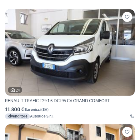
24
RENAULT TRAFIC T29 1.6 DCI 95 CV GRAND COMFORT -
11.800 €
Baronissi
(
SA
)
Rivenditore
Autoluce S.r.l.