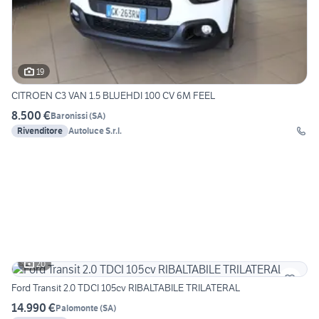
19
CITROEN C3 VAN 1.5 BLUEHDI 100 CV 6M FEEL
8.500 €
Baronissi
(
SA
)
Rivenditore
Autoluce S.r.l.
20
Ford Transit 2.0 TDCI 105cv RIBALTABILE TRILATERAL
14.990 €
Palomonte
(
SA
)