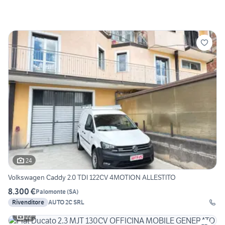
24
Volkswagen Caddy 2.0 TDI 122CV 4MOTION ALLESTITO
8.300 €
Palomonte
(
SA
)
Rivenditore
AUTO 2C SRL
22