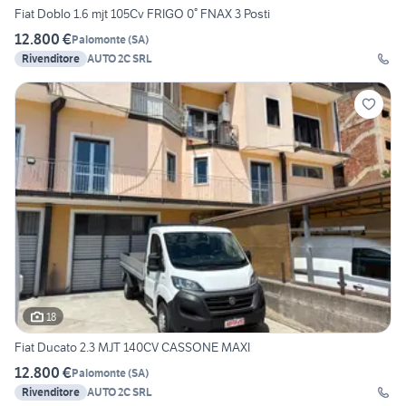
Fiat Doblo 1.6 mjt 105Cv FRIGO 0° FNAX 3 Posti
12.800 €
Palomonte
(
SA
)
Rivenditore
AUTO 2C SRL
18
Fiat Ducato 2.3 MJT 140CV CASSONE MAXI
12.800 €
Palomonte
(
SA
)
Rivenditore
AUTO 2C SRL