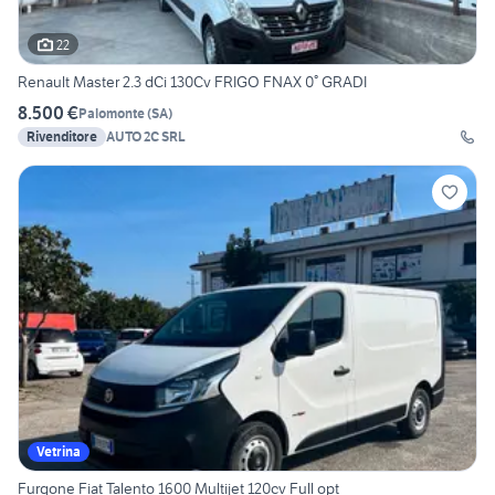
22
Renault Master 2.3 dCi 130Cv FRIGO FNAX 0° GRADI
8.500 €
Palomonte
(
SA
)
Rivenditore
AUTO 2C SRL
Vetrina
Furgone Fiat Talento 1600 Multijet 120cv Full opt