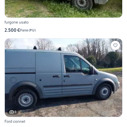
furgone usato
2.500 €
Fano
(
PU
)
6
Ford connet