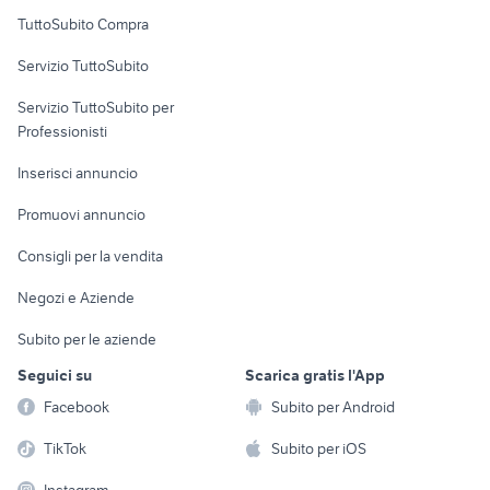
Uffici e Locali
TuttoSubito Compra
commerciali
Servizio TuttoSubito
elettronica
per la casa e la
sports e hobby
Servizio TuttoSubito per
persona
Informatica
Animali
Professionisti
Arredamento e
Console e
Accessori per
Casalinghi
Inserisci annuncio
Videogiochi
animali
Elettrodomestici
Promuovi annuncio
Audio/Video
Musica e Film
Giardino e Fai da te
Consigli per la vendita
Fotografia
Libri e Riviste
Abbigliamento e
Negozi e Aziende
Telefonia
Strumenti Musicali
Accessori
Subito per le aziende
Sports
Tutto per i bambini
Seguici su
Scarica gratis l'App
Biciclette
Facebook
Subito per Android
Collezionismo
TikTok
Subito per iOS