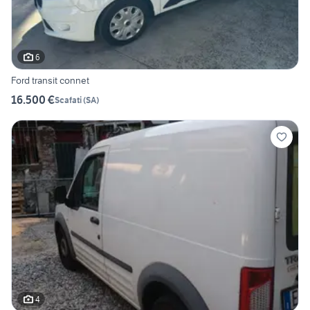
6
Ford transit connet
16.500 €
Scafati
(
SA
)
4