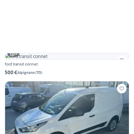
4
ford transit connet
500 €
Alpignano
(
TO
)