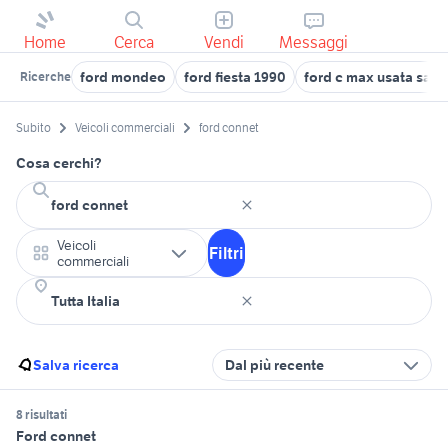
Home
Cerca
Vendi
Messaggi
ford mondeo
ford fiesta 1990
ford c max usata sar
Ricerche
Subito
Veicoli commerciali
ford connet
Cosa cerchi?
Veicoli
Filtri
commerciali
Salva ricerca
Dal più recente
8 risultati
Ford connet