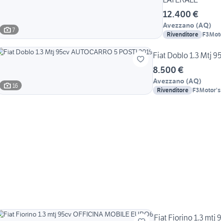
12.400 €
Avezzano
(
AQ
)
7
Rivenditore
F3Moto
Comme
Fiat Doblo 1.3 Mtj
8.500 €
Avezzano
(
AQ
)
16
Rivenditore
F3Motor's 
Fiat Fiorino 1.3 m