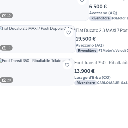
6.500 €
Avezzano
(
AQ
)
10
Rivenditore
F3Motor's
Fiat Ducato 2.3 MAXI 7 Pos
19.500 €
Avezzano
(
AQ
)
12
Rivenditore
F3Motor's Veicoli
Ford Transit 350 - Ribaltabile
13.900 €
Lurago d'Erba
(
CO
)
20
Rivenditore
CARLO MAURI S.r.l. 
Commerciali Usati -