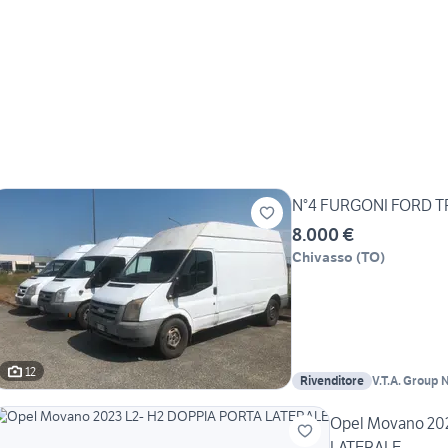
N°4 FURGONI FORD T
8.000 €
Chivasso
(
TO
)
12
Rivenditore
V.T.A. Group Noleggio-Vendita-
Riparazione
Opel Movano 20
LATERALE