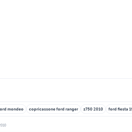
ford mondeo
copricassone ford ranger
z750 2010
ford fiesta 
 2010