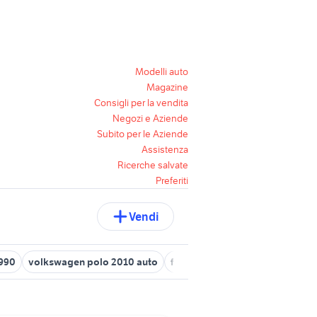
Modelli auto
Magazine
Consigli per la vendita
Negozi e Aziende
Subito per le Aziende
Assistenza
Ricerche salvate
Preferiti
Vendi
1990
volkswagen polo 2010 auto
ford puma Toscana
ford fies