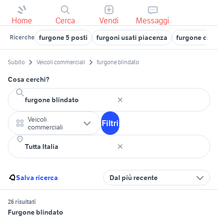
Home
Cerca
Vendi
Messaggi
furgone 5 posti
furgoni usati piacenza
furgone cass
Ricerche
Subito
Veicoli commerciali
furgone blindato
Cosa cerchi?
Veicoli
Filtri
commerciali
Salva ricerca
Dal più recente
26 risultati
Furgone blindato