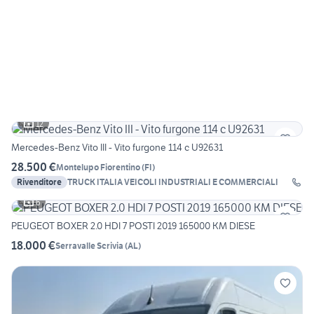
12
Mercedes-Benz Vito III - Vito furgone 114 c U92631
28.500 €
Montelupo Fiorentino
(
FI
)
Rivenditore
TRUCK ITALIA VEICOLI INDUSTRIALI E COMMERCIALI
6
PEUGEOT BOXER 2.0 HDI 7 POSTI 2019 165000 KM DIESE
18.000 €
Serravalle Scrivia
(
AL
)