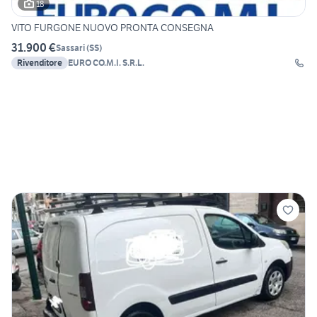
18
VITO FURGONE NUOVO PRONTA CONSEGNA
31.900 €
Sassari
(
SS
)
Rivenditore
EURO CO.M.I. S.R.L.