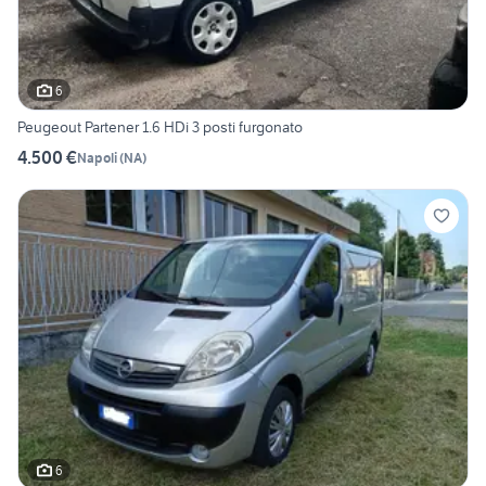
6
Peugeout Partener 1.6 HDi 3 posti furgonato
4.500 €
Napoli
(
NA
)
6