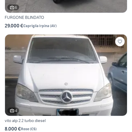
6
FURGONE BLINDATO
29.000 €
Capriglia Irpina
(
AV
)
4
vito atp 2.2 turbo diesel
8.000 €
Rose
(
CS
)