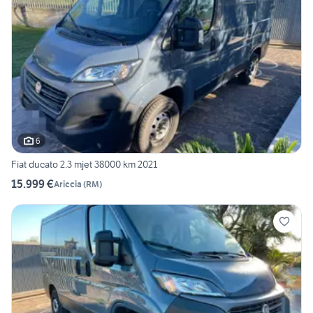
6
Fiat ducato 2.3 mjet 38000 km 2021
15.999 €
Ariccia
(
RM
)