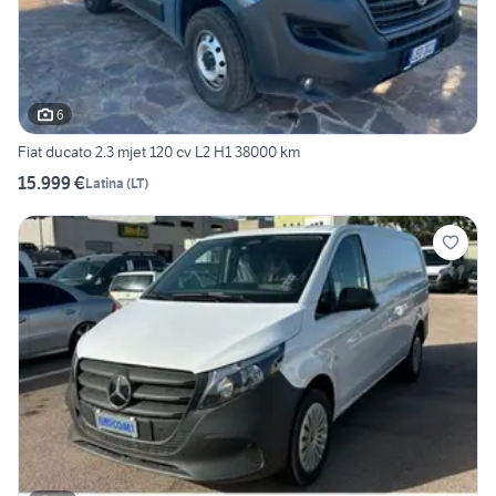
6
Fiat ducato 2.3 mjet 120 cv L2 H1 38000 km
15.999 €
Latina
(
LT
)