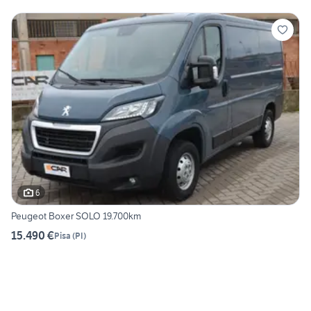
6
Peugeot Boxer SOLO 19.700km
15.490 €
Pisa
(
PI
)