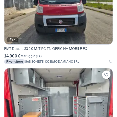
23
FIAT Ducato 33 2.0 MJT PC-TN OFFICINA MOBILE EX
14.900 €
Maruggio
(
TA
)
Rivenditore
SANSONETTI COSIMO DAMIANO SRL