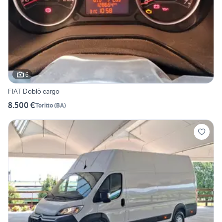
6
FIAT Doblò cargo
8.500 €
Toritto
(
BA
)