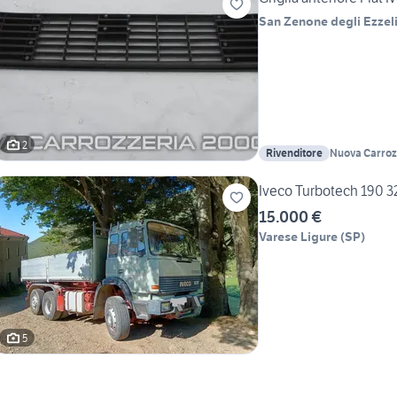
San Zenone degli Ezzeli
2
Rivenditore
Nuova Carrozz
Iveco Turbotech 190 3
15.000 €
Varese Ligure
(
SP
)
5