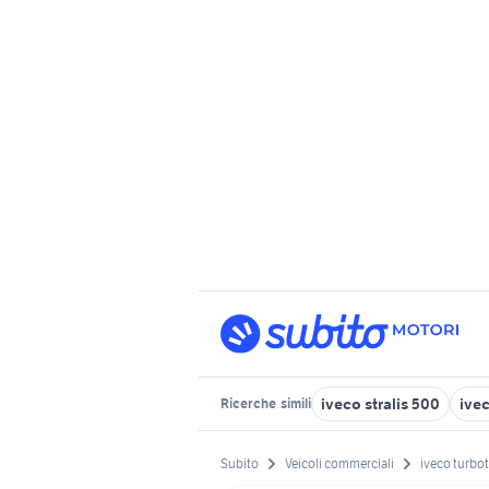
iveco stralis 500
ive
Ricerche
simili
Subito
Veicoli commerciali
iveco turbo