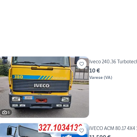
Iveco 240.36 Turbotech 
10 €
Varese
(
VA
)
6
IVECO ACM 80.17 4X4