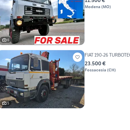
11.500 €
Modena
(
MO
)
6
23.500 €
Fossacesia
(
CH
)
5