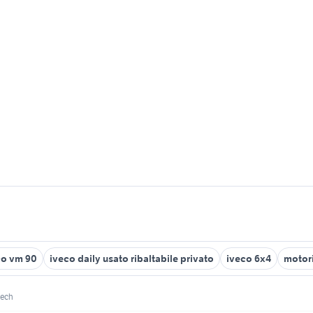
co vm 90
iveco daily usato ribaltabile privato
iveco 6x4
motori
tech