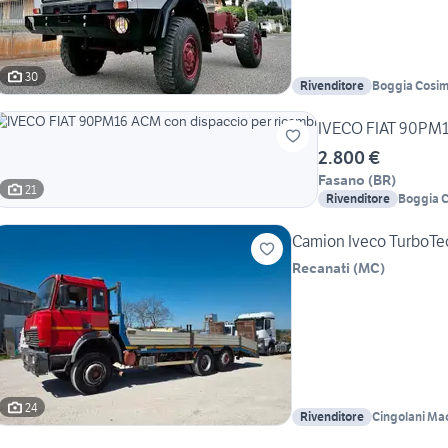
30
Rivenditore
Boggia Cosi
IVECO FIAT 90PM16
2.800 €
Fasano
(
BR
)
21
Rivenditore
Boggia 
Camion Iveco TurboTec
Recanati
(
MC
)
24
Rivenditore
Cingolani Ma