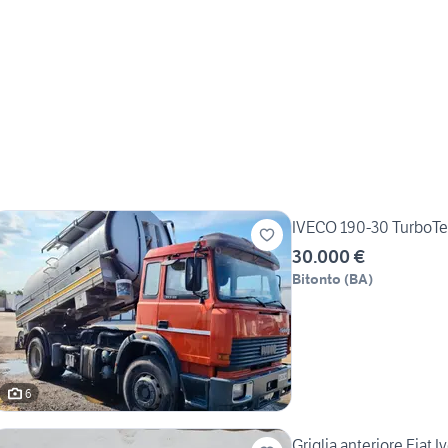
IVECO 190-30 TurboTe
30.000 €
Bitonto
(
BA
)
6
Griglia anteriore Fiat 