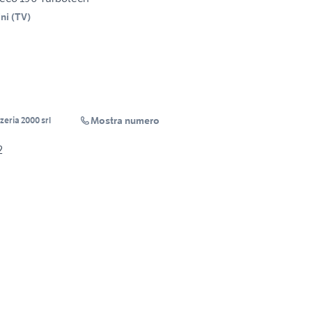
ni
(
TV
)
Mostra numero
eria 2000 srl
2