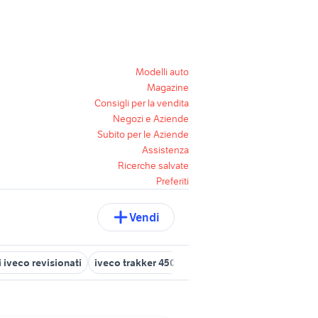
Modelli auto
Magazine
Consigli per la vendita
Negozi e Aziende
Subito per le Aziende
Assistenza
Ricerche salvate
Preferiti
Vendi
 iveco revisionati
iveco trakker 450
iveco daily metano veicoli