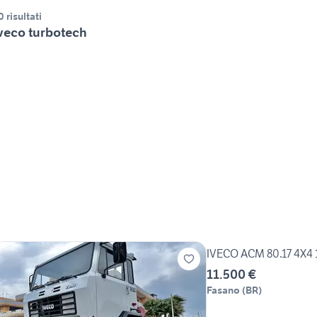
0 risultati
veco turbotech
IVECO ACM 80.17 4X4 
11.500 €
Fasano
(
BR
)