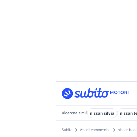
nissan silvia
nissan t
Ricerche
simili
Subito
Veicoli commerciali
nissan trad