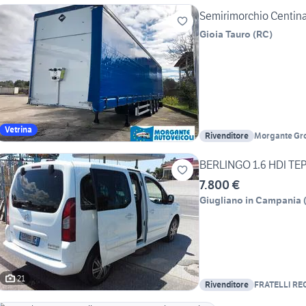
Semirimorchio Centinat
Gioia Tauro
(
RC
)
Vetrina
Rivenditore
Morgante Gro
Autoveicoli -
BERLINGO 1.6 HDI TE
7.800 €
Giugliano in Campania
21
Rivenditore
FRATELLI RE