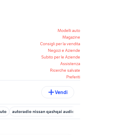
Modelli auto
Magazine
Consigli per la vendita
Negozi e Aziende
Subito per le Aziende
Assistenza
Ricerche salvate
Preferiti
Vendi
auto
autoradio nissan qashqai audio video
nissan eco t100
nis