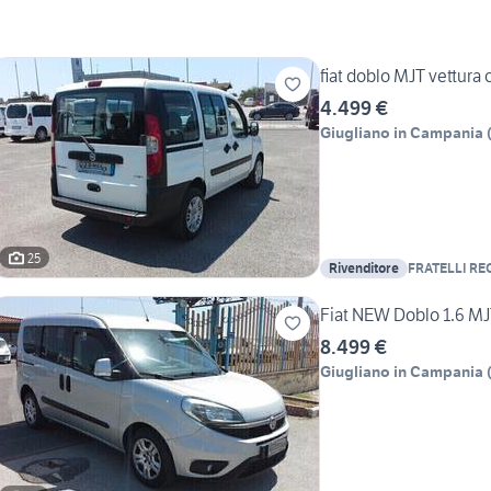
fiat doblo MJT vettura 
4.499 €
Giugliano in Campania
25
Rivenditore
FRATELLI RE
Fiat NEW Doblo 1.6 
8.499 €
Giugliano in Campania