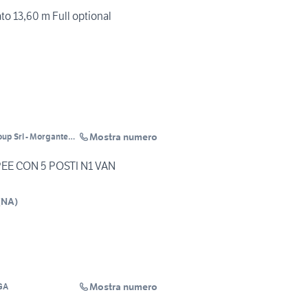
o 13,60 m Full optional
Mostra numero
up Srl - Morgante
 RENT
PEE CON 5 POSTI N1 VAN
(
NA
)
Mostra numero
GA