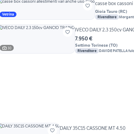
casse box cassoni 
Gioia Tauro
(
RC
)
Vetrina
Rivenditore
Morgante
Morgante
IVECO DAILY 2.3 150cv GA
7.950 €
Settimo Torinese
(
TO
)
30
Rivenditore
DAVIDE PATELLA ful
DAILY 35C15 CASSONE MT 4.50