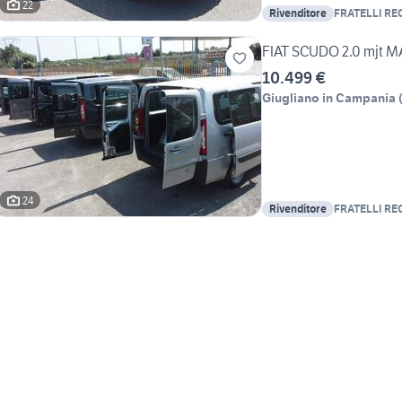
22
Rivenditore
FRATELLI RE
FIAT SCUDO 2.0 mjt M
10.499 €
Giugliano in Campania
24
Rivenditore
FRATELLI RE