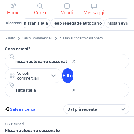
Home
Cerca
Vendi
Messaggi
nissan silvia
jeep renegade autocarro
nissan evalia
Ricerche
Subito
Veicoli commerciali
nissan autocarro cassonato
Cosa cerchi?
Veicoli
Filtri
commerciali
Salva ricerca
Dal più recente
192 risultati
Nissan autocarro cassonato