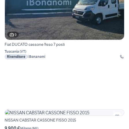
9
Fiat DUCATO cassone fisso 7 posti
Tuscania
(
VT
)
Rivenditore
i Bonanomi
NISSAN CABSTAR CASSONE FISSO 2015
9.900 €
Milano
(
MI
)