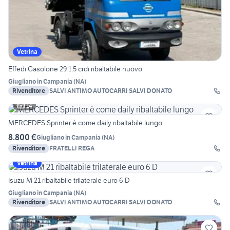
Vetrina
Effedi Gasolone 29 1.5 crdi ribaltabile nuovo
Giugliano in Campania
(
NA
)
Rivenditore
SALVI ANTIMO AUTOCARRI SALVI DONATO
14
MERCEDES Sprinter è come daily ribaltabile lungo
8.800 €
Giugliano in Campania
(
NA
)
Rivenditore
FRATELLI REGA
Vetrina
Isuzu M 21 ribaltabile trilaterale euro 6 D
Giugliano in Campania
(
NA
)
Rivenditore
SALVI ANTIMO AUTOCARRI SALVI DONATO