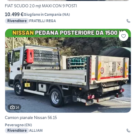
FIAT SCUDO 2.0 mjt MAXI CON 9 POSTI
10.499 €
Giugliano in Campania
(
NA
)
Rivenditore
FRATELLI REGA
14
Camion pianale Nissan 56.15
Peveragno
(
CN
)
Rivenditore
ALLIAM