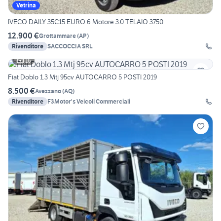
Vetrina
IVECO DAILY 35C15 EURO 6 Motore 3.0 TELAIO 3750
12.900 €
Grottammare
(
AP
)
Rivenditore
SACCOCCIA SRL
16
Fiat Doblo 1.3 Mtj 95cv AUTOCARRO 5 POSTI 2019
8.500 €
Avezzano
(
AQ
)
Rivenditore
F3Motor's Veicoli Commerciali