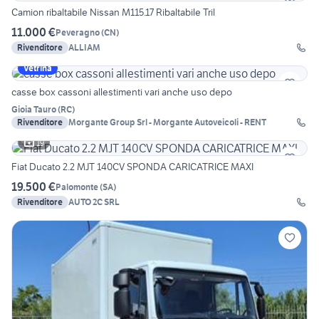
Camion ribaltabile Nissan M115.17 Ribaltabile Tril
11.000 €
Peveragno
(
CN
)
Rivenditore
ALLIAM
Vetrina
casse box cassoni allestimenti vari anche uso depo
Gioia Tauro
(
RC
)
Rivenditore
Morgante Group Srl - Morgante Autoveicoli - RENT
19
Fiat Ducato 2.2 MJT 140CV SPONDA CARICATRICE MAXI
19.500 €
Palomonte
(
SA
)
Rivenditore
AUTO 2C SRL