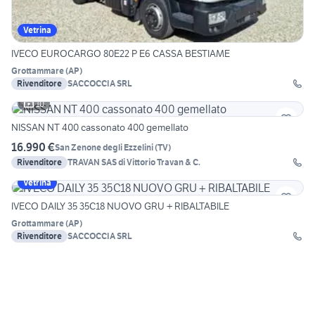
Vetrina
IVECO EUROCARGO 80E22 P E6 CASSA BESTIAME
Grottammare
(
AP
)
Rivenditore
SACCOCCIA SRL
10
NISSAN NT 400 cassonato 400 gemellato
16.990 €
San Zenone degli Ezzelini
(
TV
)
Rivenditore
TRAVAN SAS di Vittorio Travan & C.
Vetrina
IVECO DAILY 35 35C18 NUOVO GRU + RIBALTABILE
Grottammare
(
AP
)
Rivenditore
SACCOCCIA SRL