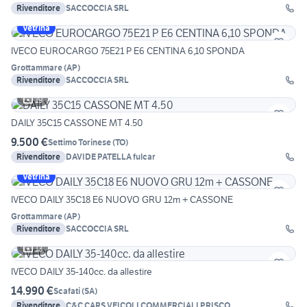
Rivenditore
SACCOCCIA SRL
Vetrina
IVECO EUROCARGO 75E21 P E6 CENTINA 6,10 SPONDA
Grottammare
(
AP
)
Rivenditore
SACCOCCIA SRL
19
DAILY 35C15 CASSONE MT 4.50
9.500 €
Settimo Torinese
(
TO
)
Rivenditore
DAVIDE PATELLA fulcar
Vetrina
IVECO DAILY 35C18 E6 NUOVO GRU 12m + CASSONE
Grottammare
(
AP
)
Rivenditore
SACCOCCIA SRL
13
IVECO DAILY 35-140cc. da allestire
14.990 €
Scafati
(
SA
)
Rivenditore
C&C CARS VEICOLI COMMERCIALI PRISCO