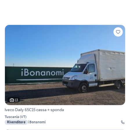
13
Iveco Daily 65C15 cassa + sponda
Tuscania
(
VT
)
Rivenditore
i Bonanomi