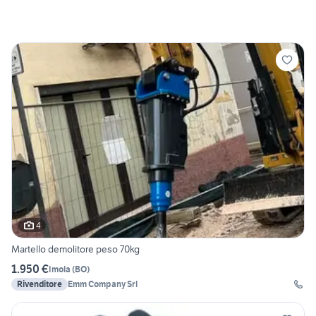
4
Martello demolitore peso 70kg
1.950 €
Imola
(
BO
)
Rivenditore
Emm Company Srl