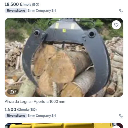
18.500 €
Imola
(
BO
)
Rivenditore
Emm Company Srl
6
Pinza da Legna - Apertura 1000 mm
1.500 €
Imola
(
BO
)
Rivenditore
Emm Company Srl