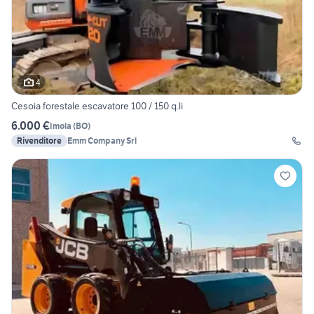
4
Cesoia forestale escavatore 100 / 150 q.li
6.000 €
Imola
(
BO
)
Rivenditore
Emm Company Srl