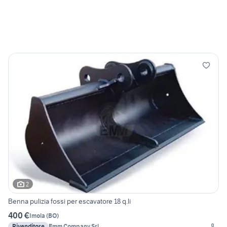
2
Benna pulizia fossi per escavatore 18 q.li
400 €
Imola
(
BO
)
Rivenditore
Emm Company Srl