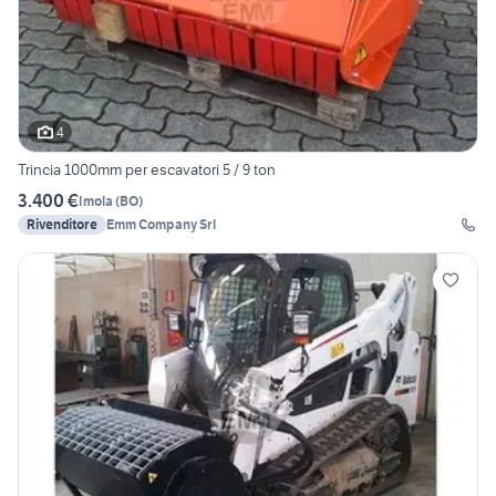
4
Trincia 1000mm per escavatori 5 / 9 ton
3.400 €
Imola
(
BO
)
Rivenditore
Emm Company Srl