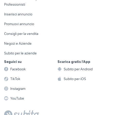
Informatica
Animali
Professionisti
Arredamento e
Console e
Accessori per
Casalinghi
Inserisci annuncio
Videogiochi
animali
Elettrodomestici
Promuovi annuncio
Audio/Video
Musica e Film
Giardino e Fai da te
Consigli per la vendita
Fotografia
Libri e Riviste
Abbigliamento e
Negozi e Aziende
Telefonia
Strumenti Musicali
Accessori
Subito per le aziende
Sports
Tutto per i bambini
Seguici su
Scarica gratis l'App
Biciclette
Facebook
Subito per Android
Collezionismo
TikTok
Subito per iOS
Instagram
YouTube