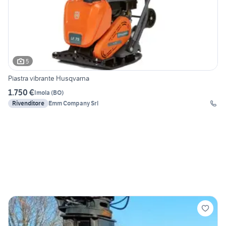
5
Piastra vibrante Husqvarna
1.750 €
Imola
(
BO
)
Rivenditore
Emm Company Srl