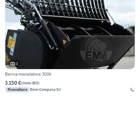
3
Benna miscelatrice 300lt
3.150 €
Imola
(
BO
)
Rivenditore
Emm Company Srl