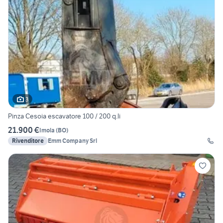
3
Pinza Cesoia escavatore 100 / 200 q.li
21.900 €
Imola
(
BO
)
Rivenditore
Emm Company Srl