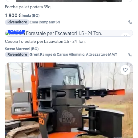
Forche pallet portata 35q.li
1.800 €
Imola
(
BO
)
Rivenditore
Emm Company Srl
Vetrina
Cesoia Forestale per Escavatori 1.5 - 24 Ton.
Sasso Marconi
(
BO
)
Rivenditore
Grent Rampe di Carico Alluminio, Attrezzature MMT