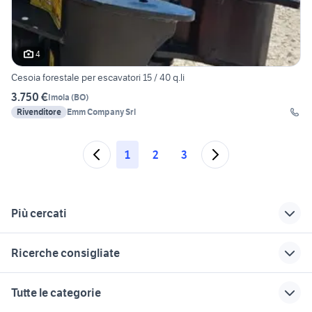
4
Cesoia forestale per escavatori 15 / 40 q.li
3.750 €
Imola
(
BO
)
Rivenditore
Emm Company Srl
1
2
3
Più cercati
Correlati
Richerche simili
Suggerimenti
Ricerche consigliate
veicoli commerciali
escavatori usati
ribaltabili usati
usati lazio
sicilia privati
lombardia
forno microonde veicoli
trattori volvo
Tutte le categorie
commerciali
miniescavatore 18
pizzeria in gestione
fiat veicoli