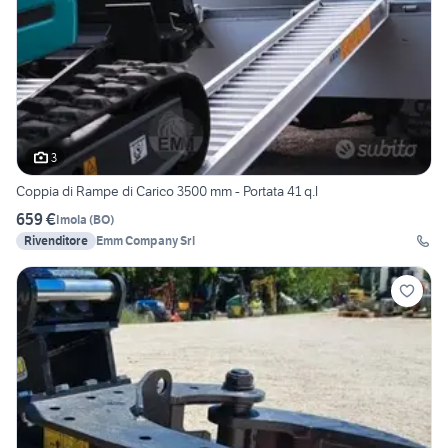
3
Coppia di Rampe di Carico 3500 mm - Portata 41 q.l
659 €
Imola
(
BO
)
Rivenditore
Emm Company Srl