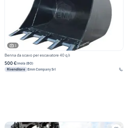
3
Benna da scavo per escavatore 40 q.li
500 €
Imola
(
BO
)
Rivenditore
Emm Company Srl