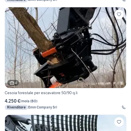
4
Cesoia forestale per escavatore 50/90 q.li
4.250 €
Imola
(
BO
)
Rivenditore
Emm Company Srl