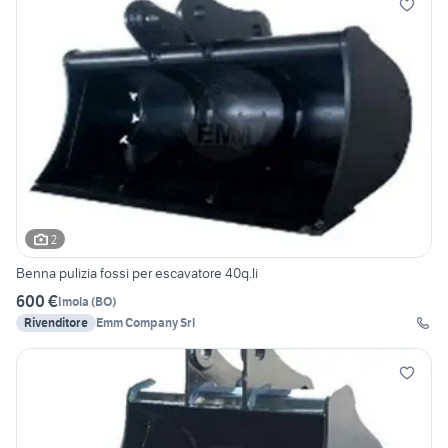
2
Benna pulizia fossi per escavatore 40q.li
600 €
Imola
(
BO
)
Rivenditore
Emm Company Srl