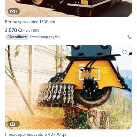
3
Benna spazzatrice 1500mm
2.570 €
Imola
(
BO
)
Rivenditore
Emm Company Srl
3
Fresaceppi escavatore 40 / 70 q.li