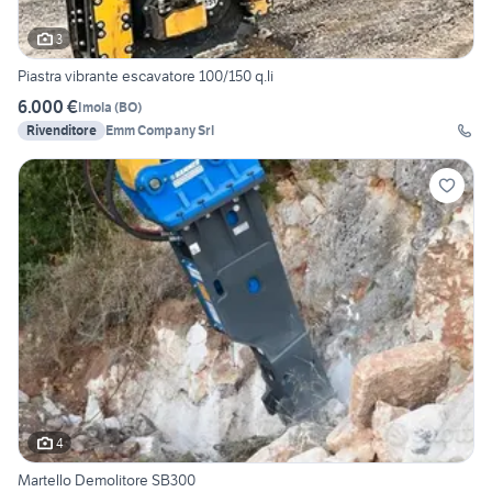
3
Piastra vibrante escavatore 100/150 q.li
6.000 €
Imola
(
BO
)
Rivenditore
Emm Company Srl
4
Martello Demolitore SB300