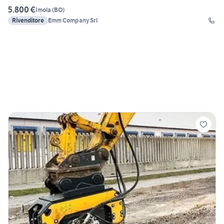
5.800 €
Imola
(
BO
)
Rivenditore
Emm Company Srl