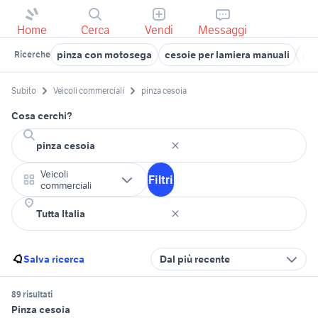
Home
Cerca
Vendi
Messaggi
pinza con motosega
cesoie per lamiera manuali
pin
Ricerche
Subito
Veicoli commerciali
pinza cesoia
Cosa cerchi?
Veicoli
Filtri
commerciali
Salva ricerca
Dal più recente
89 risultati
Pinza cesoia