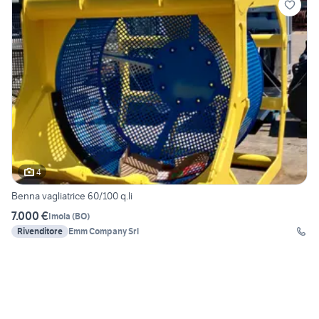
4
Benna vagliatrice 60/100 q.li
7.000 €
Imola
(
BO
)
Rivenditore
Emm Company Srl