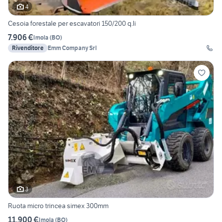
4
Cesoia forestale per escavatori 150/200 q.li
7.906 €
Imola
(
BO
)
Rivenditore
Emm Company Srl
3
Ruota micro trincea simex 300mm
11.900 €
Imola
(
BO
)