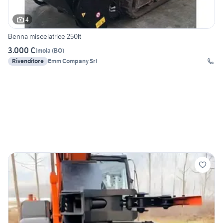
4
Benna miscelatrice 250lt
3.000 €
Imola
(
BO
)
Rivenditore
Emm Company Srl