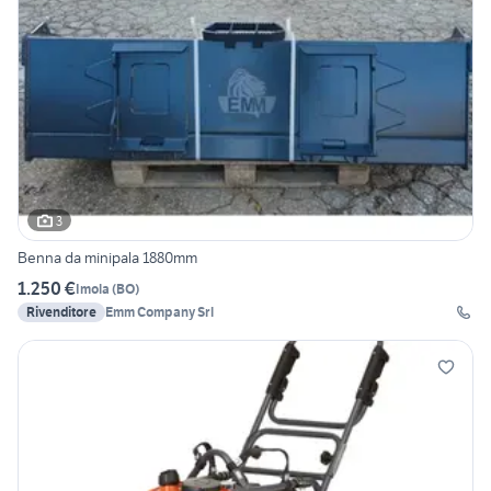
3
Benna da minipala 1880mm
1.250 €
Imola
(
BO
)
Rivenditore
Emm Company Srl