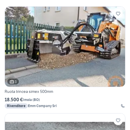
3
Ruota trincea simex 500mm
18.500 €
Imola
(
BO
)
Rivenditore
Emm Company Srl