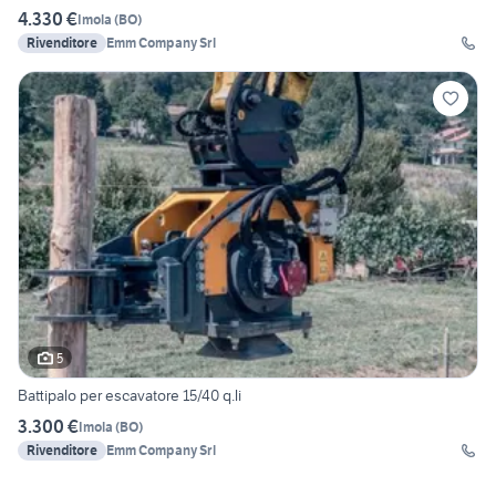
4.330 €
Imola
(
BO
)
Rivenditore
Emm Company Srl
5
Battipalo per escavatore 15/40 q.li
3.300 €
Imola
(
BO
)
Rivenditore
Emm Company Srl