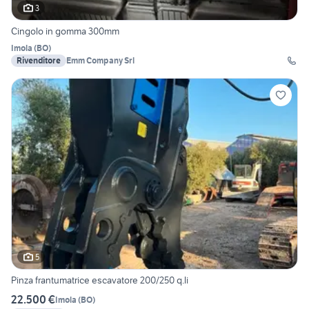
3
Cingolo in gomma 300mm
Imola
(
BO
)
Rivenditore
Emm Company Srl
5
Pinza frantumatrice escavatore 200/250 q.li
22.500 €
Imola
(
BO
)