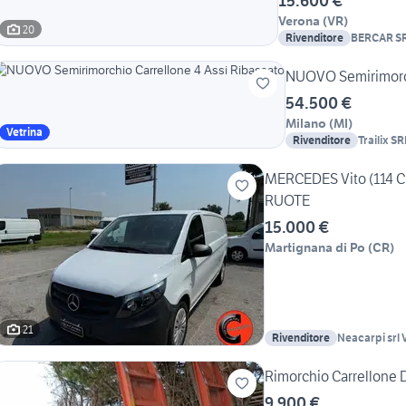
15.600 €
Verona
(
VR
)
20
Rivenditore
BERCAR S
NUOVO Semirimorch
54.500 €
Milano
(
MI
)
Vetrina
Rivenditore
Trailix SR
MERCEDES Vito (114 
RUOTE
15.000 €
Martignana di Po
(
CR
)
21
Rivenditore
Neacarpi srl
COMMERCIA
Rimorchio Carrellone 
9.900 €