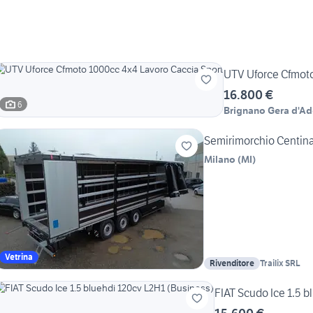
UTV Uforce Cfmoto
16.800 €
6
Brignano Gera d'A
Semirimorchio Centin
Milano
(
MI
)
Vetrina
Rivenditore
Trailix SRL
FIAT Scudo Ice 1.5 