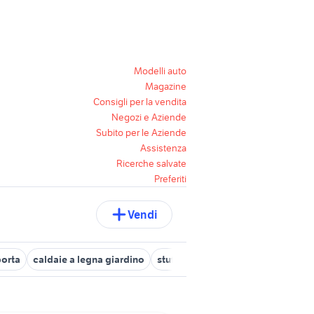
Modelli auto
Magazine
Consigli per la vendita
Negozi e Aziende
Subito per le Aziende
Assistenza
Ricerche salvate
Preferiti
Vendi
porta
caldaie a legna giardino
stufa a legna sardegna
porta vas