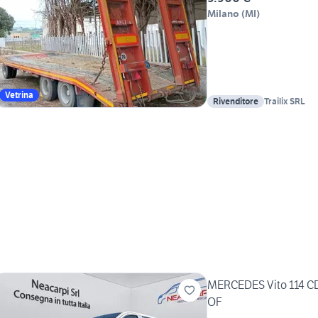
Milano
(
MI
)
Vetrina
Rivenditore
Trailix SRL
MERCEDES Vito 114 C
OF