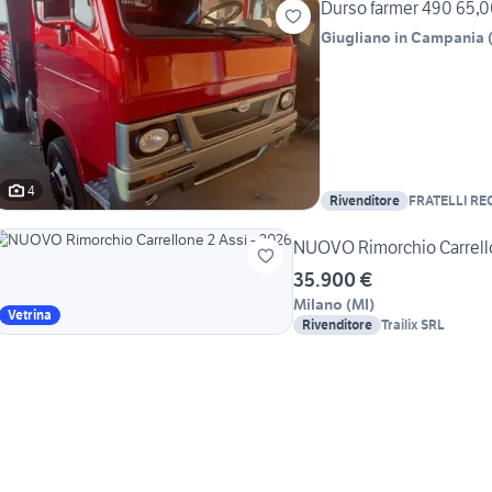
Durso farmer 490 65,
Giugliano in Campania
4
Rivenditore
FRATELLI RE
NUOVO Rimorchio Carrello
35.900 €
Milano
(
MI
)
Vetrina
Rivenditore
Trailix SRL