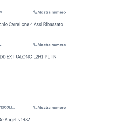
Mostra numero
RL
io Carrellone 4 Assi Ribassato
Mostra numero
L
CDI) EXTRALONG-L2H1-PL-TN-
Mostra numero
 VEICOLI
LI
De Angelis 1982