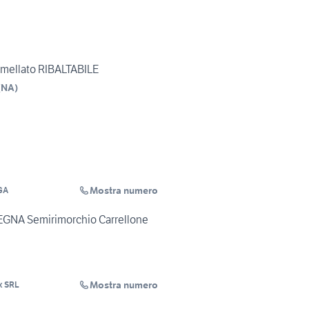
ellato RIBALTABILE
(
NA
)
Mostra numero
GA
NA Semirimorchio Carrellone
Mostra numero
ix SRL