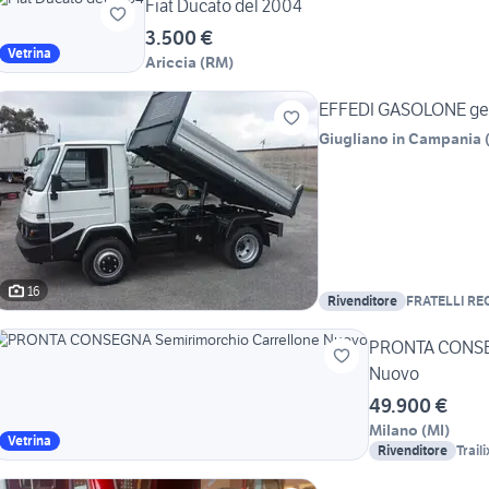
Fiat Ducato del 2004
3.500 €
Vetrina
Ariccia
(
RM
)
EFFEDI GASOLONE gem
Giugliano in Campania
16
Rivenditore
FRATELLI RE
PRONTA CONSEG
Nuovo
49.900 €
Milano
(
MI
)
Vetrina
Rivenditore
Trail