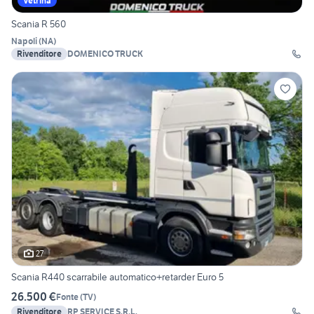
Vetrina
Scania R 560
Napoli
(
NA
)
Rivenditore
DOMENICO TRUCK
27
Scania R440 scarrabile automatico+retarder Euro 5
26.500 €
Fonte
(
TV
)
Rivenditore
RP SERVICE S.R.L.