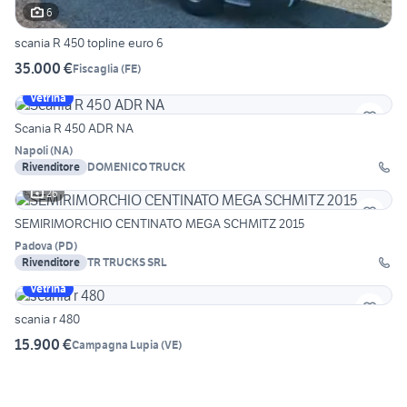
6
scania R 450 topline euro 6
35.000 €
Fiscaglia
(
FE
)
Vetrina
Scania R 450 ADR NA
Napoli
(
NA
)
Rivenditore
DOMENICO TRUCK
26
SEMIRIMORCHIO CENTINATO MEGA SCHMITZ 2015
Padova
(
PD
)
Rivenditore
TR TRUCKS SRL
Vetrina
scania r 480
15.900 €
Campagna Lupia
(
VE
)