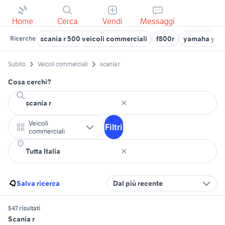
Home
Cerca
Vendi
Messaggi
scania r 500 veicoli commerciali
f800r
yamaha yzf 
Ricerche
Subito
Veicoli commerciali
scania r
Cosa cerchi?
Veicoli
Filtri
commerciali
Salva ricerca
Dal più recente
547 risultati
Scania r