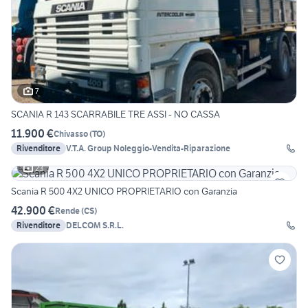
7
SCANIA R 143 SCARRABILE TRE ASSI - NO CASSA
11.900 €
Chivasso
(
TO
)
Rivenditore
V.T.A. Group Noleggio-Vendita-Riparazione
23
Scania R 500 4X2 UNICO PROPRIETARIO con Garanzia
42.900 €
Rende
(
CS
)
Rivenditore
DELCOM S.R.L.