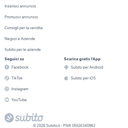
Console e
Accessori per
Casalinghi
Inserisci annuncio
Videogiochi
animali
Elettrodomestici
Promuovi annuncio
Audio/Video
Musica e Film
Giardino e Fai da te
Consigli per la vendita
Fotografia
Libri e Riviste
Abbigliamento e
Negozi e Aziende
Telefonia
Strumenti Musicali
Accessori
Subito per le aziende
Sports
Tutto per i bambini
Seguici su
Scarica gratis l'App
Biciclette
Facebook
Subito per Android
Collezionismo
TikTok
Subito per iOS
Instagram
YouTube
©
2026
Subito.it - P.IVA 05526340962