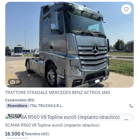
16
TRATTORE STRADALE MERCEDES BENZ ACTROS 1845
Castenedolo
(
BS
)
Rivenditore
ITAL TRUCKS S.R.L.
12
SCANIA R560 V8 Topline euro5 (impianto idraulico)
16.500 €
Tolentino
(
MC
)