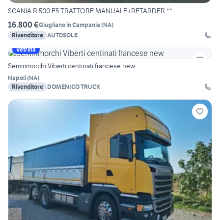
SCANIA R 500 E5 TRATTORE MANUALE+RETARDER **
16.800 €
Giugliano in Campania
(
NA
)
Rivenditore
AUTOSOLE
Vetrina
Semirimorchi Viberti centinati francese new
Napoli
(
NA
)
Rivenditore
DOMENICO TRUCK