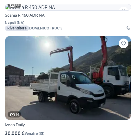
13
Scania R 450 ADR NA
Napoli
(
NA
)
Rivenditore
DOMENICO TRUCK
14
Iveco Daily
30.000 €
Venafro
(
IS
)