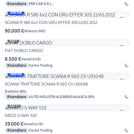
Rivenditore
FER CAR S.R.L.
Vetrina
SCANIA R 580 6x2 CON GRU EFFER 305.11/6S 2012
90.000 €
Milazzo
(
ME
)
8
FIAT DOBLO CARGO
8.500 €
Venafro
(
IS
)
Rivenditore
Cerbo Trading
Vetrina
SCANIA TRATTORE SCANIA R 560 CV U91048
Dalmine
(
BG
)
Rivenditore
AUTO INDUSTRIALE BERGAMASCA SPA
11
IVECO S-WAY 510
39.000 €
Venafro
(
IS
)
Rivenditore
Cerbo Trading