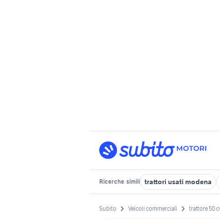
trattori usati modena
Ricerche
simili
Subito
Veicoli commerciali
trattore 50 c