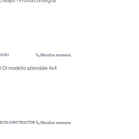
00 Major - Pronta consegna
Mostra numero
li Srl
0 Dt modello aziendale 4x4
Mostra numero
ITA CIRO TRACTOR