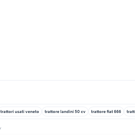
trattori usati veneto
trattore landini 50 cv
trattore fiat 666
trat
v