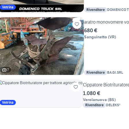
Vetrina
Rivenditore
DOMENICO 
aratro monovomere vo
680 €
Sanguinetto
(
VR
)
7
Rivenditore
BA.GI.SRL
Cippatore Biotrituratore
1.080 €
Verolanuova
(
BS
)
Vetrina
Rivenditore
DELEKS®