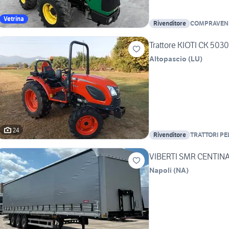
Vetrina
Rivenditore
COMPRAVEND
Trattore KIOTI CK 50
Altopascio
(
LU
)
24
Rivenditore
TRATTORI PE
VIBERTI SMR CENTIN
Napoli
(
NA
)