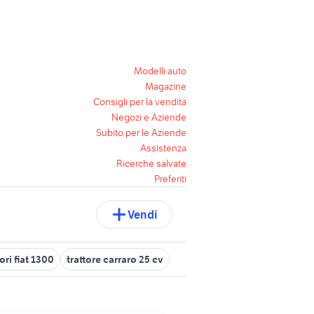
Modelli auto
Magazine
Consigli per la vendita
Negozi e Aziende
Subito per le Aziende
Assistenza
Ricerche salvate
Preferiti
Vendi
tori fiat 1300
trattore carraro 25 cv
trattore usato foggia
fiat 1