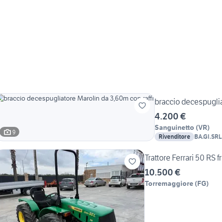
braccio decespuglia
4.200 €
Sanguinetto
(
VR
)
9
Rivenditore
BA.GI.SRL
Trattore Ferrari 50 RS f
10.500 €
Torremaggiore
(
FG
)