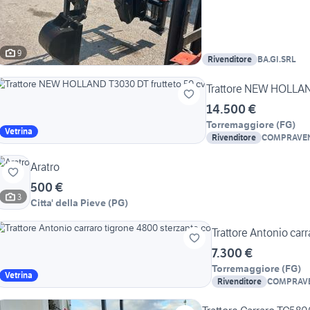
9
Rivenditore
BA.GI.SRL
Trattore NEW HOLLAND
14.500 €
Torremaggiore
(
FG
)
Vetrina
Rivenditore
COMPRAVEN
TRACTOR
Aratro
500 €
3
Citta' della Pieve
(
PG
)
Trattore Antonio car
7.300 €
Torremaggiore
(
FG
)
Vetrina
Rivenditore
COMPRAVE
TRACTOR