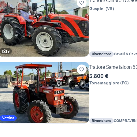
Trattore Carraro TC58
Guspini
(
VS
)
9
Rivenditore
Cavalli & Caval
Trattore Same falcon 5
5.800 €
Torremaggiore
(
FG
)
Vetrina
Rivenditore
COMPRAVEND