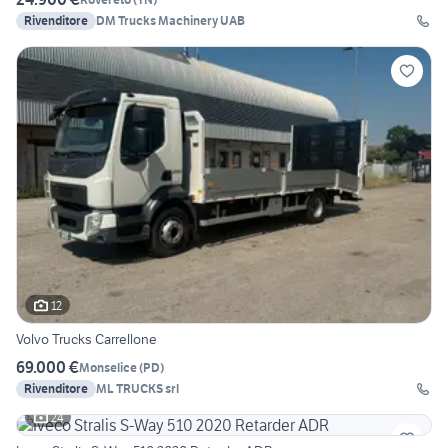
Rivenditore
DM Trucks Machinery UAB
12
Volvo Trucks Carrellone
69.000 €
Monselice
(
PD
)
Rivenditore
ML TRUCKS srl
24