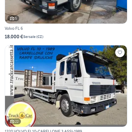
5
Volvo FL 6
18.000 €
Sersale
(
CZ
)
22
1320 VOLVO FL10-CARELLONE 3 ASSI-1989