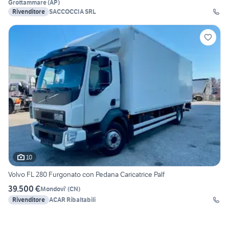
Grottammare
(
AP
)
Rivenditore
SACCOCCIA SRL
10
Volvo FL 280 Furgonato con Pedana Caricatrice Palf
39.500 €
Mondovi'
(
CN
)
Rivenditore
ACAR Ribaltabili