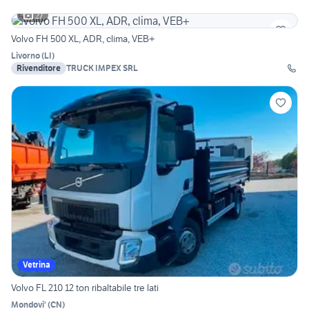
27
Volvo FH 500 XL, ADR, clima, VEB+
Livorno
(
LI
)
Rivenditore
TRUCK IMPEX SRL
Vetrina
Volvo FL 210 12 ton ribaltabile tre lati
Mondovi'
(
CN
)