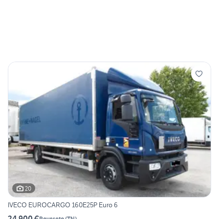
20
IVECO EUROCARGO 160E25P Euro 6
24.900 €
Rovereto
(
TN
)