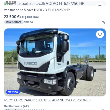
2
Van trasporto 5 cavalli VOLVO FL 6.12/250 HP
23.500 €
Bergamo
(
BG
)
Rivenditore
chicco
Vetrina
IVECO EUROCARGO 180E32 E6 ADR NUOVO VERSIONE K
Grottammare
(
AP
)