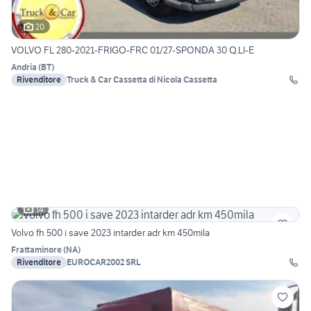
20
VOLVO FL 280-2021-FRIGO-FRC 01/27-SPONDA 30 Q.LI-E
Andria
(
BT
)
Rivenditore
Truck & Car Cassetta di Nicola Cassetta
14
Volvo fh 500 i save 2023 intarder adr km 450mila
Frattaminore
(
NA
)
Rivenditore
EUROCAR2002 SRL