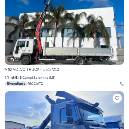
24
A 92 VOLVO TRUCK FL 612/210
11.500 €
Campi Salentina
(
LE
)
Rivenditore
RICCIATO