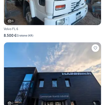
6
Volvo FL 6
8.500 €
Crotone
(
KR
)
2