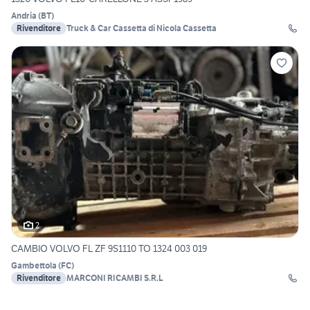
Andria
(
BT
)
Rivenditore
Truck & Car Cassetta di Nicola Cassetta
2
CAMBIO VOLVO FL ZF 9S1110 TO 1324 003 019
Gambettola
(
FC
)
Rivenditore
MARCONI RICAMBI S.R.L