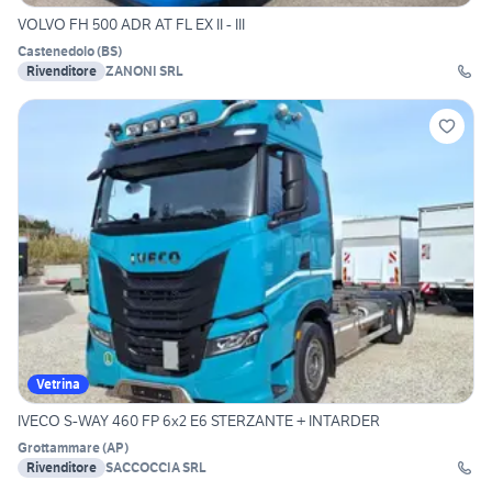
VOLVO FH 500 ADR AT FL EX II - III
Castenedolo
(
BS
)
Rivenditore
ZANONI SRL
Vetrina
IVECO S-WAY 460 FP 6x2 E6 STERZANTE + INTARDER
Grottammare
(
AP
)
Rivenditore
SACCOCCIA SRL