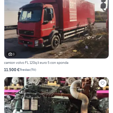
3
camion volvo FL 120q.li euro 5 con sponda
11.500 €
Treviso
(
TV
)