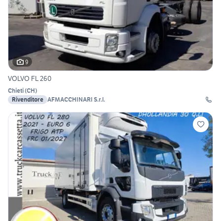
9
VOLVO FL 260
Chieti
(
CH
)
Rivenditore
AFMACCHINARI S.r.l.