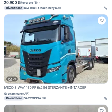
20.900 €
Rovereto
(
TN
)
Rivenditore
DM Trucks Machinery UAB
29
IVECO S-WAY 460 FP 6x2 E6 STERZANTE + INTARDER
Grottammare
(
AP
)
Rivenditore
SACCOCCIA SRL