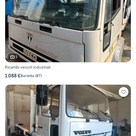
5
Ricambi veicoli industriali
1.088 €
Barletta
(
BT
)