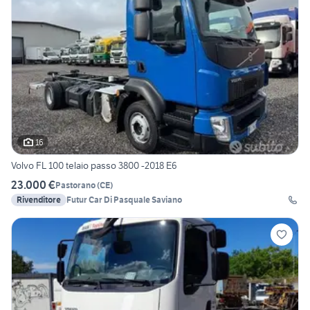
16
Volvo FL 100 telaio passo 3800 -2018 E6
23.000 €
Pastorano
(
CE
)
Rivenditore
Futur Car Di Pasquale Saviano